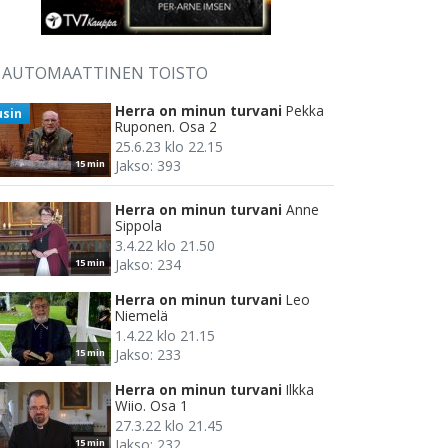
AUTOMAATTINEN TOISTO
Herra on minun turvani
Pekka
usin
Ruponen. Osa 2
25.6.23 klo 22.15
Jakso: 393
15 min
Herra on minun turvani
Anne
Sippola
3.4.22 klo 21.50
Jakso: 234
15 min
Herra on minun turvani
Leo
Niemelä
1.4.22 klo 21.15
Jakso: 233
15 min
Herra on minun turvani
Ilkka
Wiio. Osa 1
27.3.22 klo 21.45
Jakso: 232
15 min