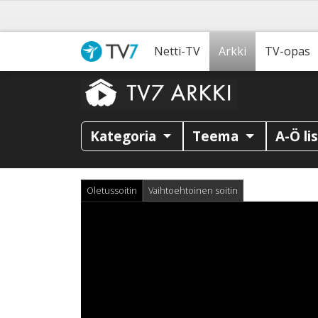
Netti-TV
Arkki
TV-opas
Kategoria
Teema
A-Ö li
Oletussoitin
Vaihtoehtoinen soitin