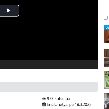
Toista
Video
U
973 katselua
Ensilähetys: pe 18.3.2022