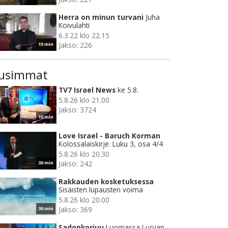
Herra on minun turvani
Juha
Koivulahti
6.3.22 klo 22.15
Jakso: 226
15 min
usimmat
TV7 Israel News
ke 5.8.
5.8.26 klo 21.00
Jakso: 3724
15 min
Love Israel - Baruch Korman
Kolossalaiskirje. Luku 3, osa 4/4
5.8.26 klo 20.30
Jakso: 242
30 min
Rakkauden kosketuksessa
Sisäisten lupausten voima
5.8.26 klo 20.00
Jakso: 369
30 min
Sadonkorjuu
Luomassa Luojan