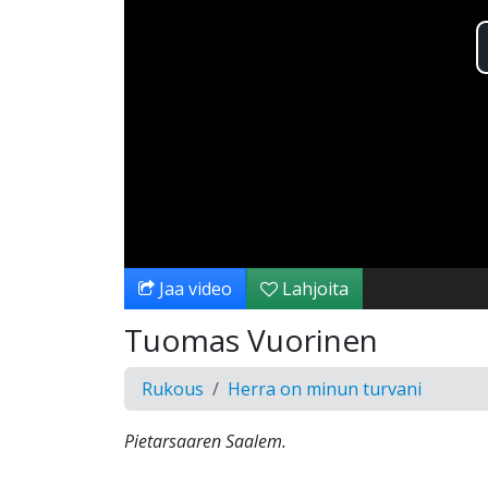
Jaa video
Lahjoita
Tuomas Vuorinen
Rukous
Herra on minun turvani
Pietarsaaren Saalem.