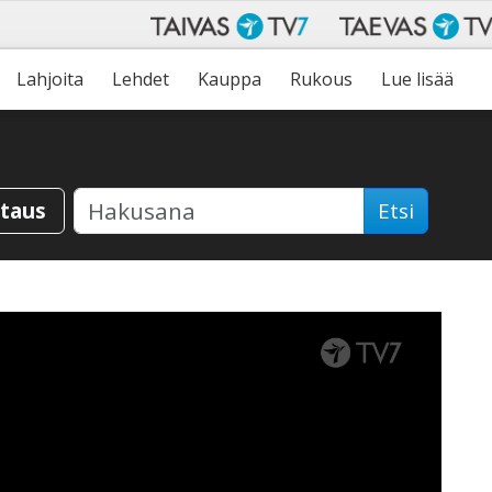
Lahjoita
Lehdet
Kauppa
Rukous
Lue lisää
staus
Etsi