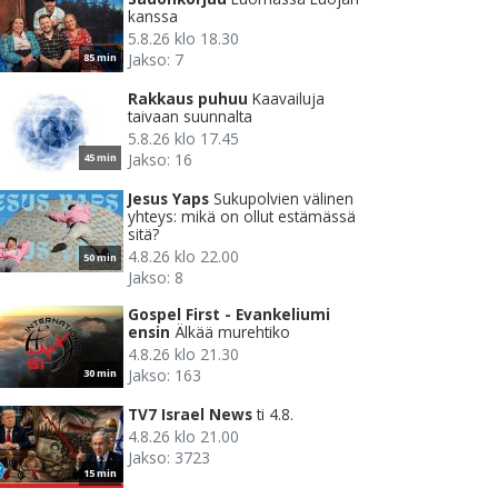
kanssa
5.8.26 klo 18.30
Jakso: 7
85 min
Rakkaus puhuu
Kaavailuja
taivaan suunnalta
5.8.26 klo 17.45
Jakso: 16
45 min
Jesus Yaps
Sukupolvien välinen
yhteys: mikä on ollut estämässä
sitä?
4.8.26 klo 22.00
50 min
Jakso: 8
Gospel First - Evankeliumi
ensin
Älkää murehtiko
4.8.26 klo 21.30
Jakso: 163
30 min
TV7 Israel News
ti 4.8.
4.8.26 klo 21.00
Jakso: 3723
15 min