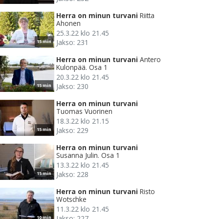
Herra on minun turvani
Riitta
Ahonen
25.3.22 klo 21.45
Jakso: 231
15 min
Herra on minun turvani
Antero
Kulonpää. Osa 1
20.3.22 klo 21.45
Jakso: 230
15 min
Herra on minun turvani
Tuomas Vuorinen
18.3.22 klo 21.15
Jakso: 229
15 min
Herra on minun turvani
Susanna Julin. Osa 1
13.3.22 klo 21.45
Jakso: 228
15 min
Herra on minun turvani
Risto
Wotschke
11.3.22 klo 21.45
Jakso: 227
10 min