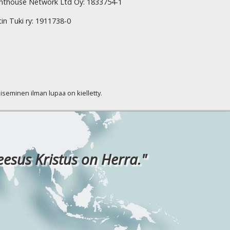
hthouse Network Ltd Oy: 1833754-1
tin Tuki ry: 1911738-0
kaiseminen ilman lupaa on kielletty.
eesus Kristus on Herra."