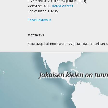
FI75 5780 4120 0163 54 (OKOYFIHH).
Yleisviite: 9700.
Kaikki viitteet
.
Saaja: Ristin Tuki ry
Palvelunkuvaus
© 2026 TV7
Näitä sivuja hallinnoi Taivas TV7, joka pidättää itsellään 
Jokaisen kielen on tunn