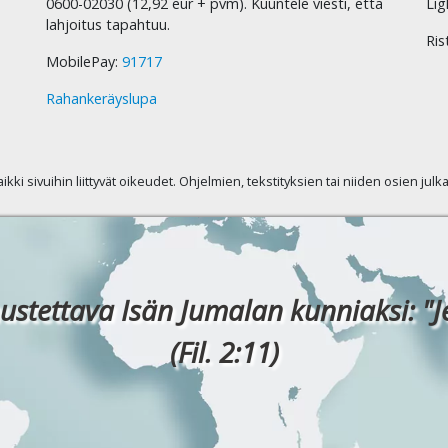
0600-02030 (12,92 eur + pvm). Kuuntele viesti, että
Lig
lahjoitus tapahtuu.
Ris
MobilePay:
91717
Rahankeräyslupa
kaikki sivuihin liittyvät oikeudet. Ohjelmien, tekstityksien tai niiden osien jul
ustettava Isän Jumalan kunniaksi: "J
(Fil. 2:11)