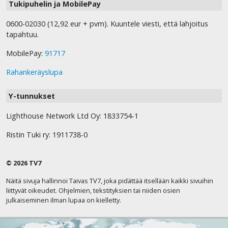
Tukipuhelin ja MobilePay
0600-02030 (12,92 eur + pvm). Kuuntele viesti, että lahjoitus
tapahtuu.
MobilePay:
91717
Rahankeräyslupa
Y-tunnukset
Lighthouse Network Ltd Oy: 1833754-1
Ristin Tuki ry: 1911738-0
© 2026 TV7
Näitä sivuja hallinnoi Taivas TV7, joka pidättää itsellään kaikki sivuihin
liittyvät oikeudet. Ohjelmien, tekstityksien tai niiden osien
julkaiseminen ilman lupaa on kielletty.