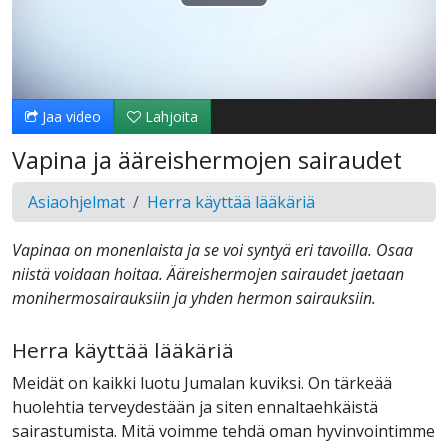
Toista
Video
Jaa video
Lahjoita
Vapina ja ääreishermojen sairaudet
Asiaohjelmat
Herra käyttää lääkäriä
Vapinaa on monenlaista ja se voi syntyä eri tavoilla. Osaa
niistä voidaan hoitaa. Ääreishermojen sairaudet jaetaan
monihermosairauksiin ja yhden hermon sairauksiin.
Herra käyttää lääkäriä
Meidät on kaikki luotu Jumalan kuviksi. On tärkeää
huolehtia terveydestään ja siten ennaltaehkäistä
sairastumista. Mitä voimme tehdä oman hyvinvointimme