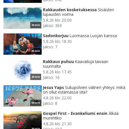
Rakkauden kosketuksessa
Sisäisten
lupausten voima
5.8.26 klo 20.00
Jakso: 369
30 min
Sadonkorjuu
Luomassa Luojan kanssa
5.8.26 klo 18.30
Jakso: 7
85 min
Rakkaus puhuu
Kaavailuja taivaan
suunnalta
5.8.26 klo 17.45
Jakso: 16
45 min
Jesus Yaps
Sukupolvien välinen yhteys: mikä
on ollut estämässä sitä?
4.8.26 klo 22.00
Jakso: 8
50 min
Gospel First - Evankeliumi ensin
Älkää
murehtiko
4.8.26 klo 21.30
30 min