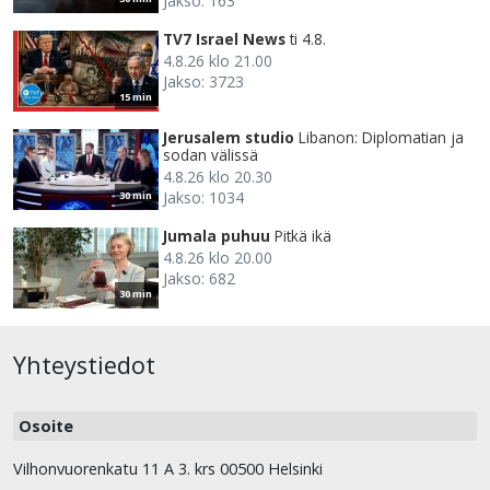
Jakso: 163
TV7 Israel News
ti 4.8.
4.8.26 klo 21.00
Jakso: 3723
15 min
Jerusalem studio
Libanon: Diplomatian ja
sodan välissä
4.8.26 klo 20.30
Jakso: 1034
30 min
Jumala puhuu
Pitkä ikä
4.8.26 klo 20.00
Jakso: 682
30 min
Yhteystiedot
Osoite
Vilhonvuorenkatu 11 A 3. krs 00500 Helsinki