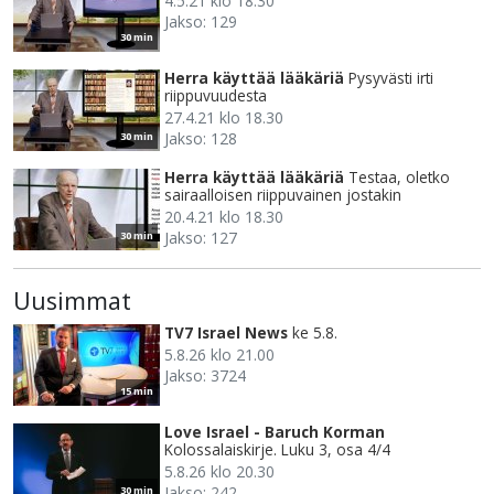
4.5.21 klo 18.30
Jakso: 129
30 min
Herra käyttää lääkäriä
Pysyvästi irti
riippuvuudesta
27.4.21 klo 18.30
Jakso: 128
30 min
Herra käyttää lääkäriä
Testaa, oletko
sairaalloisen riippuvainen jostakin
20.4.21 klo 18.30
Jakso: 127
30 min
Uusimmat
TV7 Israel News
ke 5.8.
5.8.26 klo 21.00
Jakso: 3724
15 min
Love Israel - Baruch Korman
Kolossalaiskirje. Luku 3, osa 4/4
5.8.26 klo 20.30
Jakso: 242
30 min