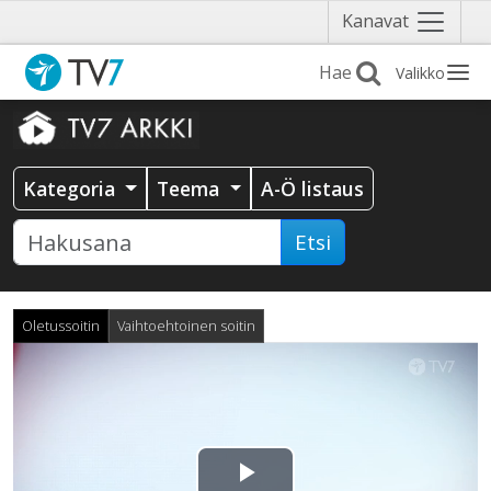
Näytä
Kanavat
valikko
Valikko
Kategoria
Teema
A-Ö listaus
Etsi
Oletussoitin
Vaihtoehtoinen soitin