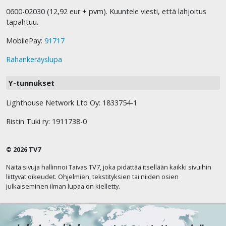
0600-02030 (12,92 eur + pvm). Kuuntele viesti, että lahjoitus
tapahtuu.
MobilePay:
91717
Rahankeräyslupa
Y-tunnukset
Lighthouse Network Ltd Oy: 1833754-1
Ristin Tuki ry: 1911738-0
© 2026 TV7
Näitä sivuja hallinnoi Taivas TV7, joka pidättää itsellään kaikki sivuihin
liittyvät oikeudet. Ohjelmien, tekstityksien tai niiden osien
julkaiseminen ilman lupaa on kielletty.