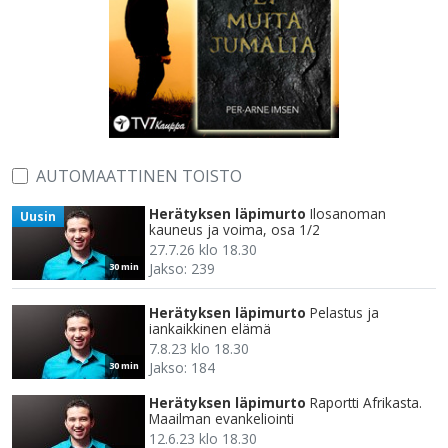
AUTOMAATTINEN TOISTO
Herätyksen läpimurto
Ilosanoman
Uusin
kauneus ja voima, osa 1/2
27.7.26 klo 18.30
Jakso: 239
30 min
Herätyksen läpimurto
Pelastus ja
iankaikkinen elämä
7.8.23 klo 18.30
Jakso: 184
30 min
Herätyksen läpimurto
Raportti Afrikasta.
Maailman evankeliointi
12.6.23 klo 18.30