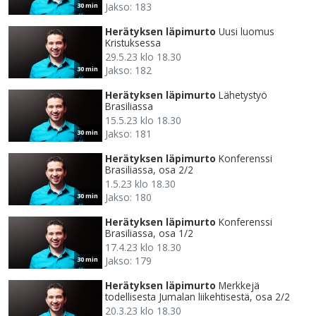
Jakso: 183
30 min
Herätyksen läpimurto
Uusi luomus
Kristuksessa
29.5.23 klo 18.30
Jakso: 182
30 min
Herätyksen läpimurto
Lähetystyö
Brasiliassa
15.5.23 klo 18.30
Jakso: 181
30 min
Herätyksen läpimurto
Konferenssi
Brasiliassa, osa 2/2
1.5.23 klo 18.30
Jakso: 180
30 min
Herätyksen läpimurto
Konferenssi
Brasiliassa, osa 1/2
17.4.23 klo 18.30
Jakso: 179
30 min
Herätyksen läpimurto
Merkkejä
todellisesta Jumalan liikehtisestä, osa 2/2
20.3.23 klo 18.30