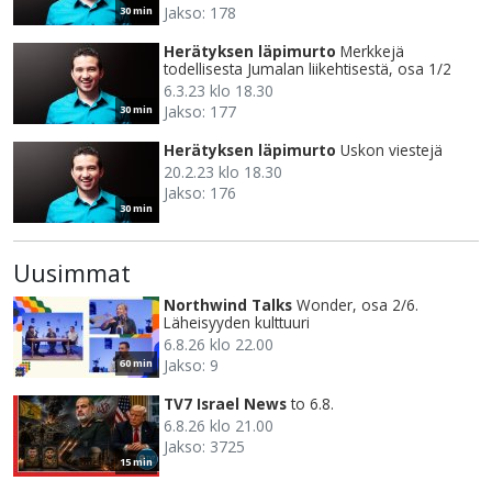
Jakso: 178
30 min
Herätyksen läpimurto
Merkkejä
todellisesta Jumalan liikehtisestä, osa 1/2
6.3.23 klo 18.30
Jakso: 177
30 min
Herätyksen läpimurto
Uskon viestejä
20.2.23 klo 18.30
Jakso: 176
30 min
Uusimmat
Northwind Talks
Wonder, osa 2/6.
Läheisyyden kulttuuri
6.8.26 klo 22.00
Jakso: 9
60 min
TV7 Israel News
to 6.8.
6.8.26 klo 21.00
Jakso: 3725
15 min