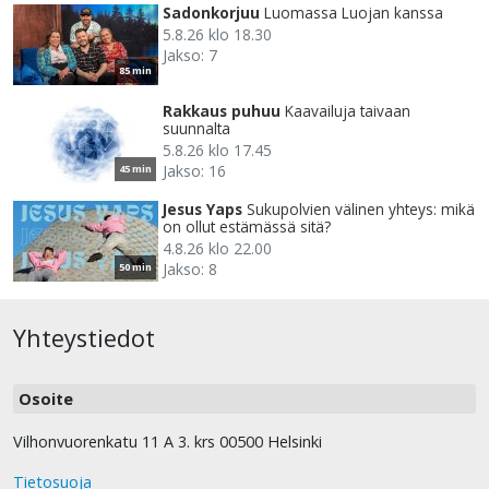
Sadonkorjuu
Luomassa Luojan kanssa
5.8.26 klo 18.30
Jakso: 7
85 min
Rakkaus puhuu
Kaavailuja taivaan
suunnalta
5.8.26 klo 17.45
Jakso: 16
45 min
Jesus Yaps
Sukupolvien välinen yhteys: mikä
on ollut estämässä sitä?
4.8.26 klo 22.00
Jakso: 8
50 min
Yhteystiedot
Osoite
Vilhonvuorenkatu 11 A 3. krs 00500 Helsinki
Tietosuoja