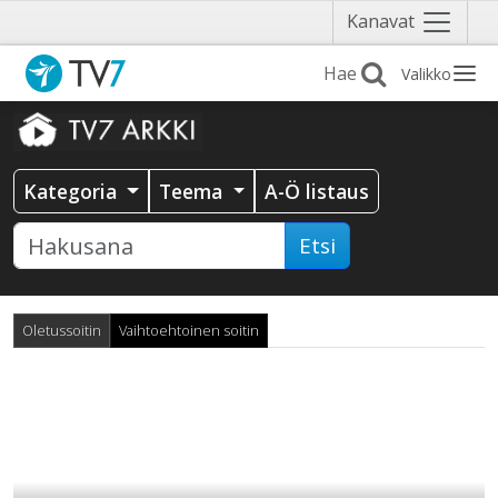
Näytä
Kanavat
valikko
Valikko
Kategoria
Teema
A-Ö listaus
Etsi
Oletussoitin
Vaihtoehtoinen soitin