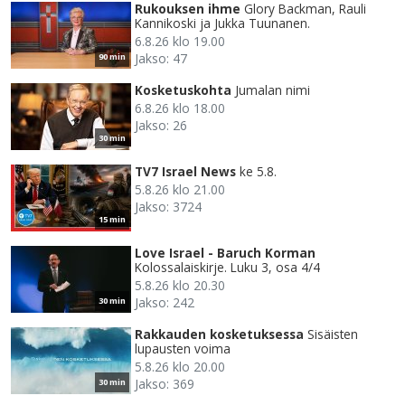
Rukouksen ihme
Glory Backman, Rauli
Kannikoski ja Jukka Tuunanen.
6.8.26 klo 19.00
Jakso: 47
90 min
Kosketuskohta
Jumalan nimi
6.8.26 klo 18.00
Jakso: 26
30 min
TV7 Israel News
ke 5.8.
5.8.26 klo 21.00
Jakso: 3724
15 min
Love Israel - Baruch Korman
Kolossalaiskirje. Luku 3, osa 4/4
5.8.26 klo 20.30
Jakso: 242
30 min
Rakkauden kosketuksessa
Sisäisten
lupausten voima
5.8.26 klo 20.00
Jakso: 369
30 min