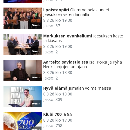
Ilpoistenpiiri
Olemme pelastuneet
Jeesuksen veren hinnalla
8.8.26 klo 19.30
Jakso: 67
60 min
Markuksen evankeliumi
Jeesuksen kaste
ja kiusaus
8.8.26 klo 19.00
Jakso: 2
30 min
Aarteita saviastioissa
Isä, Poika ja Pyhä
Henki lahjojen antajana
8.8.26 klo 18.30
Jakso: 2
30 min
Hyvä elämä
Jumalan voima meissä
8.8.26 klo 18.00
Jakso: 309
30 min
Klubi 700
la 8.8.
8.8.26 klo 17.30
Jakso: 758
30 min