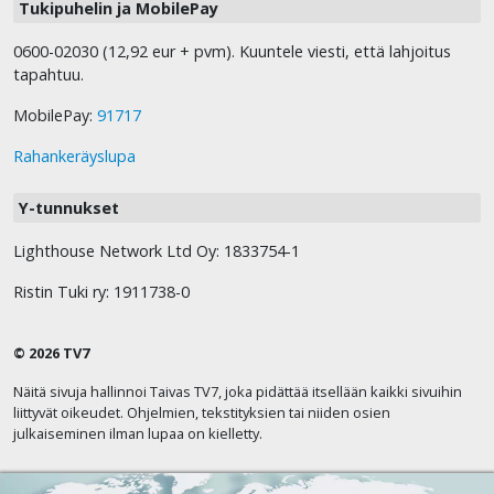
Tukipuhelin ja MobilePay
0600-02030 (12,92 eur + pvm). Kuuntele viesti, että lahjoitus
tapahtuu.
MobilePay:
91717
Rahankeräyslupa
Y-tunnukset
Lighthouse Network Ltd Oy: 1833754-1
Ristin Tuki ry: 1911738-0
© 2026 TV7
Näitä sivuja hallinnoi Taivas TV7, joka pidättää itsellään kaikki sivuihin
liittyvät oikeudet. Ohjelmien, tekstityksien tai niiden osien
julkaiseminen ilman lupaa on kielletty.