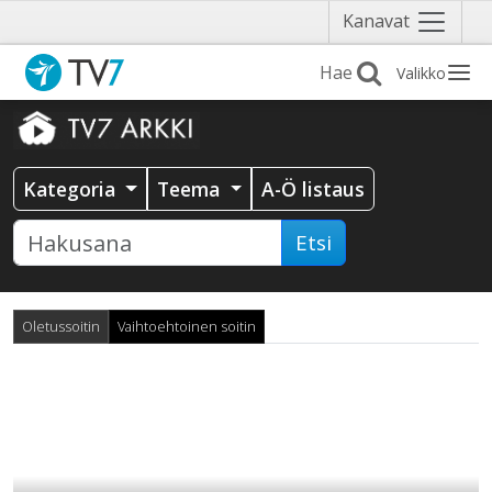
Näytä
Kanavat
valikko
Valikko
Kategoria
Teema
A-Ö listaus
Etsi
Oletussoitin
Vaihtoehtoinen soitin