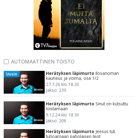
AUTOMAATTINEN TOISTO
Herätyksen läpimurto
Ilosanoman
Uusin
kauneus ja voima, osa 1/2
27.7.26 klo 18.30
Jakso: 239
30 min
Herätyksen läpimurto
Sinut on kutsuttu
loistamaan
9.12.24 klo 18.30
Jakso: 206
30 min
Herätyksen läpimurto
Jeesus tuli
tuhoamaan paholaisen teot