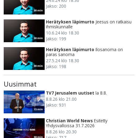
24.6.24 klo 18.30
Jakso: 200
30 min
Herätyksen läpimurto
Jeesus on ratkaisu
ihmiskunnalle
10.6.24 klo 18.30
Jakso: 199
30 min
Herätyksen läpimurto
Ilosanoma on
paras sanoma
27.5.24 klo 18.30
Jakso: 198
30 min
Uusimmat
TV7 Jerusalem uutiset
la 8.8.
8.8.26 klo 21.00
Jakso: 931
15 min
Christian World News
Esitetty
Yhdysvalloissa 31.7.2026
8.8.26 klo 20.30
Jakso: 717
30 min