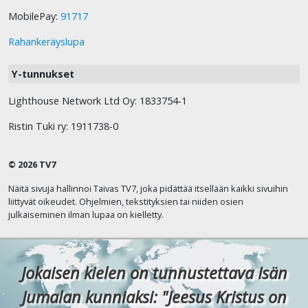
MobilePay:
91717
Rahankeräyslupa
Y-tunnukset
Lighthouse Network Ltd Oy: 1833754-1
Ristin Tuki ry: 1911738-0
© 2026 TV7
Näitä sivuja hallinnoi Taivas TV7, joka pidättää itsellään kaikki sivuihin
liittyvät oikeudet. Ohjelmien, tekstityksien tai niiden osien
julkaiseminen ilman lupaa on kielletty.
Jokaisen kielen on tunnustettava Isän
Jumalan kunniaksi: "Jeesus Kristus on