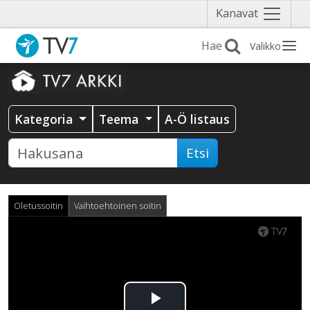
Näytä
Kanavat
valikko
Valikko
Kategoria
Teema
A-Ö listaus
Etsi
Oletussoitin
Vaihtoehtoinen soitin