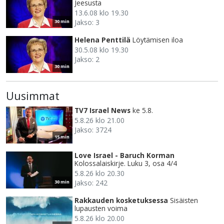
Jeesusta
13.6.08 klo 19.30
Jakso: 3
30 min
Helena Penttilä
Löytämisen iloa
30.5.08 klo 19.30
Jakso: 2
30 min
Uusimmat
TV7 Israel News
ke 5.8.
5.8.26 klo 21.00
Jakso: 3724
15 min
Love Israel - Baruch Korman
Kolossalaiskirje. Luku 3, osa 4/4
5.8.26 klo 20.30
Jakso: 242
30 min
Rakkauden kosketuksessa
Sisäisten
lupausten voima
5.8.26 klo 20.00