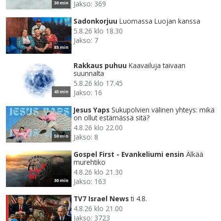
Jakso: 369
30 min
Sadonkorjuu
Luomassa Luojan kanssa
5.8.26 klo 18.30
Jakso: 7
85 min
Rakkaus puhuu
Kaavailuja taivaan
suunnalta
5.8.26 klo 17.45
Jakso: 16
45 min
Jesus Yaps
Sukupolvien välinen yhteys: mikä
on ollut estämässä sitä?
4.8.26 klo 22.00
Jakso: 8
50 min
Gospel First - Evankeliumi ensin
Älkää
murehtiko
4.8.26 klo 21.30
Jakso: 163
30 min
TV7 Israel News
ti 4.8.
4.8.26 klo 21.00
Jakso: 3723