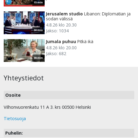
15 min
Jerusalem studio
Libanon: Diplomatian ja
sodan välissä
4.8.26 klo 20.30
Jakso: 1034
30 min
Jumala puhuu
Pitkä ikä
4.8.26 klo 20.00
Jakso: 682
30 min
Yhteystiedot
Osoite
Vilhonvuorenkatu 11 A 3. krs 00500 Helsinki
Tietosuoja
Puhelin: