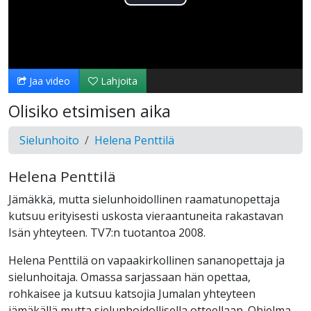
Toista
Video
Jaa video
Lahjoita
Olisiko etsimisen aika
Sielunhoito
Helena Penttilä
Helena Penttilä
Jämäkkä, mutta sielunhoidollinen raamatunopettaja
kutsuu erityisesti uskosta vieraantuneita rakastavan
Isän yhteyteen. TV7:n tuotantoa 2008.
Helena Penttilä on vapaakirkollinen sananopettaja ja
sielunhoitaja. Omassa sarjassaan hän opettaa,
rohkaisee ja kutsuu katsojia Jumalan yhteyteen
jämäkällä mutta sielunhoidollisella otteellaan. Ohjelma