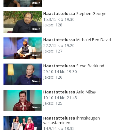
30 min
Haastattelussa
Stephen George
15.3.15 klo 19.30
Jakso: 128
30 min
Haastattelussa
Micha'el Ben David
22.2.15 klo 19.20
Jakso: 127
40 min
Haastattelussa
Steve Backlund
29.10.14 klo 19.30
Jakso: 126
30 min
Haastattelussa
Arild Måsø
10.10.14 klo 21.45
Jakso: 125
30 min
Haastattelussa
Ihmiskaupan
vastustaminen
14.9.14 klo 18.35