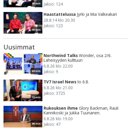
Jakso: 124
30 min
Haastattelussa
Jyrki ja Mia Valkeakari
28.8.14 klo 20.30
Jakso: 123
30 min
Uusimmat
Northwind Talks
Wonder, osa 2/6.
Läheisyyden kulttuuri
6.8.26 klo 22.00
Jakso: 9
60 min
TV7 Israel News
to 6.8.
6.8.26 klo 21.00
Jakso: 3725
15 min
Rukouksen ihme
Glory Backman, Rauli
Kannikoski ja Jukka Tuunanen.
6.8.26 klo 19.00
Jakso: 47
90 min