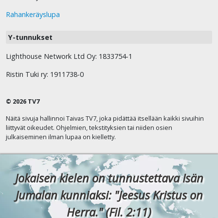
Rahankeräyslupa
Y-tunnukset
Lighthouse Network Ltd Oy: 1833754-1
Ristin Tuki ry: 1911738-0
© 2026 TV7
Näitä sivuja hallinnoi Taivas TV7, joka pidättää itsellään kaikki sivuihin
liittyvät oikeudet. Ohjelmien, tekstityksien tai niiden osien
julkaiseminen ilman lupaa on kielletty.
Jokaisen kielen on tunnustettava Isän
Jumalan kunniaksi: "Jeesus Kristus on
Herra." (Fil. 2:11)