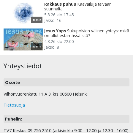
Rakkaus puhuu
Kaavailuja taivaan
suunnalta
5.8.26 klo 17.45
Jakso: 16
45 min
Jesus Yaps
Sukupolvien välinen yhteys: mikä
on ollut estämässä sitä?
4.8.26 klo 22.00
Jakso: 8
50 min
Yhteystiedot
Osoite
Vilhonvuorenkatu 11 A 3. krs 00500 Helsinki
Tietosuoja
Puhelin:
TV7 Keskus 09 756 2510 (arkisin klo 9.00 - 12.00 ja 12.30 - 16.00)