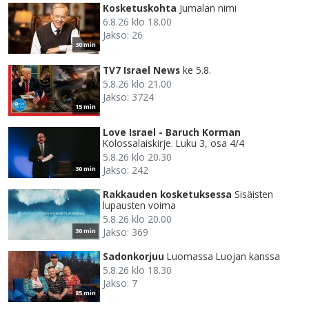
Kosketuskohta
Jumalan nimi
6.8.26 klo 18.00
Jakso: 26
30 min
TV7 Israel News
ke 5.8.
5.8.26 klo 21.00
Jakso: 3724
15 min
Love Israel - Baruch Korman
Kolossalaiskirje. Luku 3, osa 4/4
5.8.26 klo 20.30
Jakso: 242
30 min
Rakkauden kosketuksessa
Sisäisten
lupausten voima
5.8.26 klo 20.00
Jakso: 369
30 min
Sadonkorjuu
Luomassa Luojan kanssa
5.8.26 klo 18.30
Jakso: 7
85 min