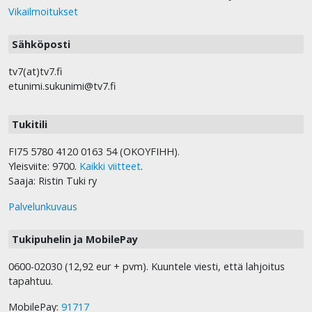
Vikailmoitukset
Sähköposti
tv7(at)tv7.fi
etunimi.sukunimi@tv7.fi
Tukitili
FI75 5780 4120 0163 54 (OKOYFIHH).
Yleisviite: 9700.
Kaikki viitteet
.
Saaja: Ristin Tuki ry
Palvelunkuvaus
Tukipuhelin ja MobilePay
0600-02030 (12,92 eur + pvm). Kuuntele viesti, että lahjoitus
tapahtuu.
MobilePay:
91717