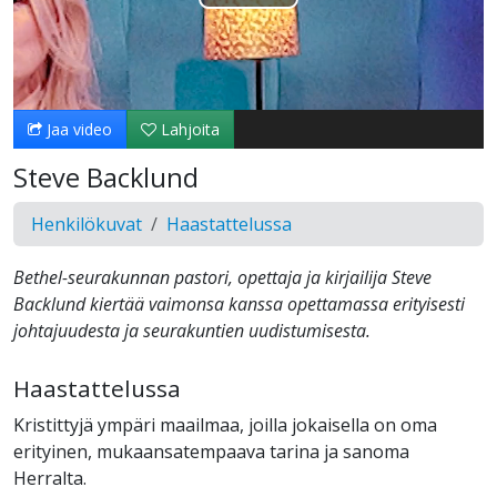
Toista
Video
Jaa video
Lahjoita
Steve Backlund
Henkilökuvat
Haastattelussa
Bethel-seurakunnan pastori, opettaja ja kirjailija Steve
Backlund kiertää vaimonsa kanssa opettamassa erityisesti
johtajuudesta ja seurakuntien uudistumisesta.
Haastattelussa
Kristittyjä ympäri maailmaa, joilla jokaisella on oma
erityinen, mukaansatempaava tarina ja sanoma
Herralta.