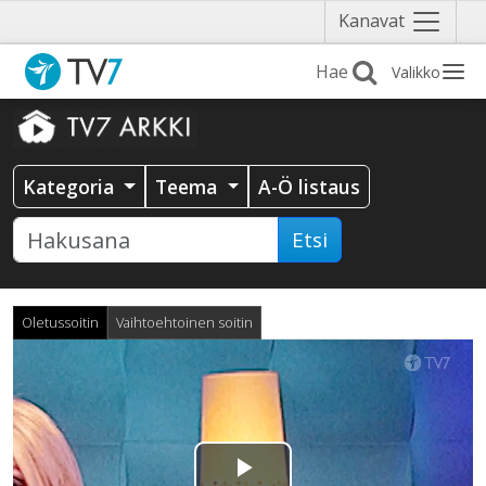
Näytä
Kanavat
valikko
Valikko
Kategoria
Teema
A-Ö listaus
Etsi
Oletussoitin
Vaihtoehtoinen soitin