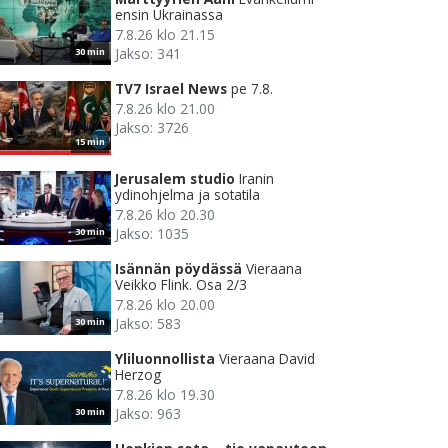
ensin Ukrainassa
7.8.26 klo 21.15
Jakso: 341
30 min
TV7 Israel News
pe 7.8.
7.8.26 klo 21.00
Jakso: 3726
15 min
Jerusalem studio
Iranin
ydinohjelma ja sotatila
7.8.26 klo 20.30
Jakso: 1035
30 min
Isännän pöydässä
Vieraana
Veikko Flink. Osa 2/3
7.8.26 klo 20.00
Jakso: 583
30 min
Yliluonnollista
Vieraana David
Herzog
7.8.26 klo 19.30
Jakso: 963
30 min