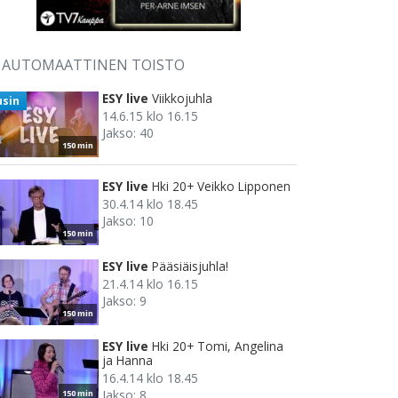
AUTOMAATTINEN TOISTO
ESY live
Viikkojuhla
usin
14.6.15 klo 16.15
Jakso: 40
150 min
ESY live
Hki 20+ Veikko Lipponen
30.4.14 klo 18.45
Jakso: 10
150 min
ESY live
Pääsiäisjuhla!
21.4.14 klo 16.15
Jakso: 9
150 min
ESY live
Hki 20+ Tomi, Angelina
ja Hanna
16.4.14 klo 18.45
Jakso: 8
150 min