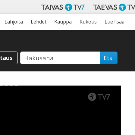
Lahjoita
Lehdet
Kauppa
Rukous
Lue lisää
staus
Etsi