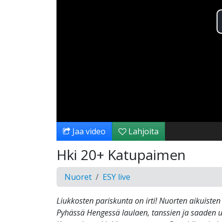
Jaa video
Lahjoita
Hki 20+ Katupaimen
Nuoret
ESY live
Liukkosten pariskunta on irti! Nuorten aikuisten 
Pyhässä Hengessä laulaen, tanssien ja saaden u