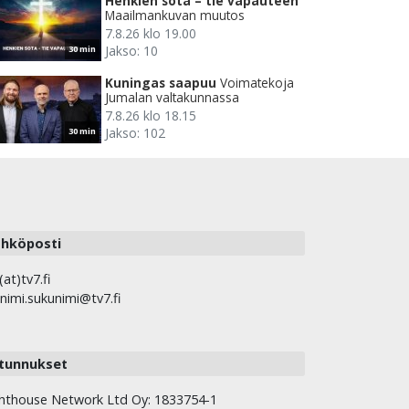
Henkien sota – tie vapauteen
Maailmankuvan muutos
7.8.26 klo 19.00
Jakso: 10
30 min
Kuningas saapuu
Voimatekoja
Jumalan valtakunnassa
7.8.26 klo 18.15
Jakso: 102
30 min
hköposti
(at)tv7.fi
nimi.sukunimi@tv7.fi
tunnukset
hthouse Network Ltd Oy: 1833754-1