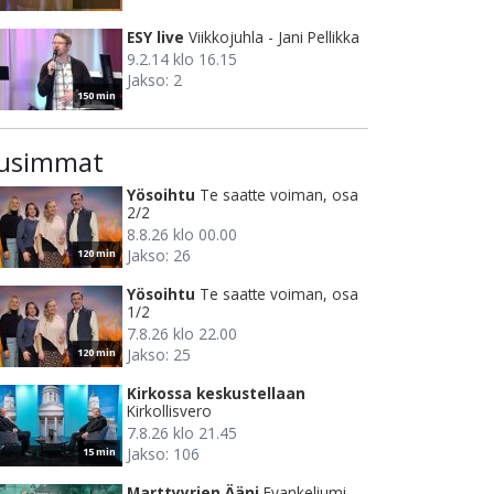
ESY live
Viikkojuhla - Jani Pellikka
9.2.14 klo 16.15
Jakso: 2
150 min
usimmat
Yösoihtu
Te saatte voiman, osa
2/2
8.8.26 klo 00.00
Jakso: 26
120 min
Yösoihtu
Te saatte voiman, osa
1/2
7.8.26 klo 22.00
Jakso: 25
120 min
Kirkossa keskustellaan
Kirkollisvero
7.8.26 klo 21.45
Jakso: 106
15 min
Marttyyrien Ääni
Evankeliumi