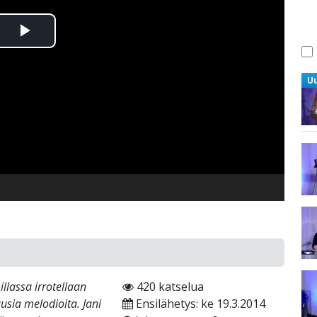
Toista
Video
U
illassa irrotellaan
420 katselua
usia melodioita. Jani
Ensilähetys: ke 19.3.2014