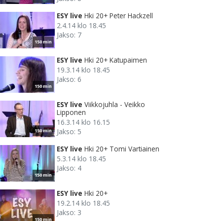
ESY live
Hki 20+ Peter Hackzell
2.4.14 klo 18.45
Jakso: 7
150 min
ESY live
Hki 20+ Katupaimen
19.3.14 klo 18.45
Jakso: 6
150 min
ESY live
Viikkojuhla - Veikko
Lipponen
16.3.14 klo 16.15
Jakso: 5
150 min
ESY live
Hki 20+ Tomi Vartiainen
5.3.14 klo 18.45
Jakso: 4
150 min
ESY live
Hki 20+
19.2.14 klo 18.45
Jakso: 3
150 min