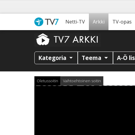
Netti-TV
Arkki
TV-opas
Kategoria
Teema
A-Ö li
Oletussoitin
Vaihtoehtoinen soitin