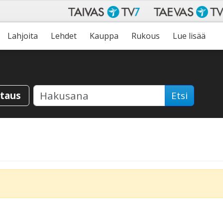
Lahjoita
Lehdet
Kauppa
Rukous
Lue lisää
staus
Etsi