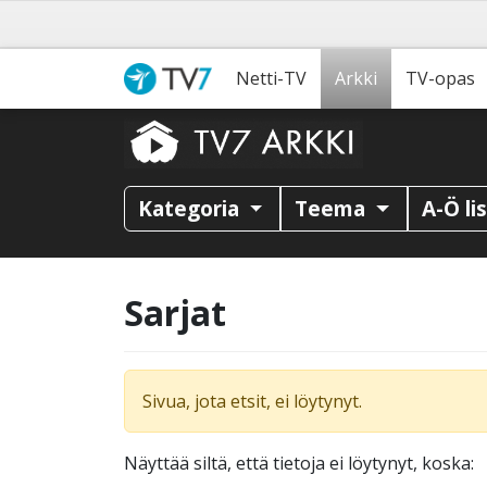
Netti-TV
Arkki
TV-opas
Kategoria
Teema
A-Ö li
Sarjat
Sivua, jota etsit, ei löytynyt.
Näyttää siltä, että tietoja ei löytynyt, koska: