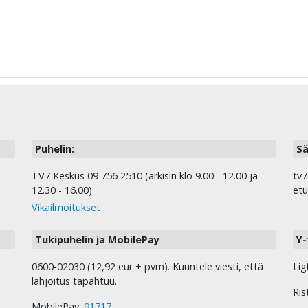
Puhelin:
Sä
TV7 Keskus 09 756 2510 (arkisin klo 9.00 - 12.00 ja
tv7
12.30 - 16.00)
etu
Vikailmoitukset
Tukipuhelin ja MobilePay
Y-
0600-02030 (12,92 eur + pvm). Kuuntele viesti, että
Lig
lahjoitus tapahtuu.
Ris
MobilePay:
91717