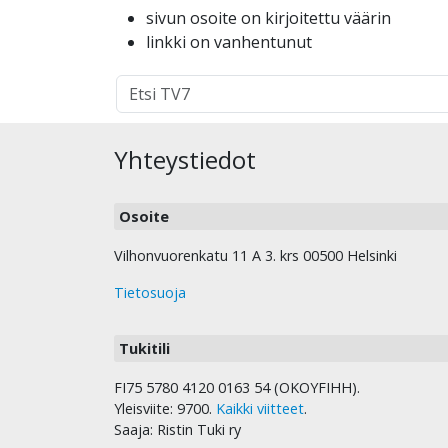
sivun osoite on kirjoitettu väärin
linkki on vanhentunut
Hakutulokset
haulle:
Yhteystiedot
Osoite
Vilhonvuorenkatu 11 A 3. krs 00500 Helsinki
Tietosuoja
Tukitili
FI75 5780 4120 0163 54 (OKOYFIHH).
Yleisviite: 9700.
Kaikki viitteet
.
Saaja: Ristin Tuki ry