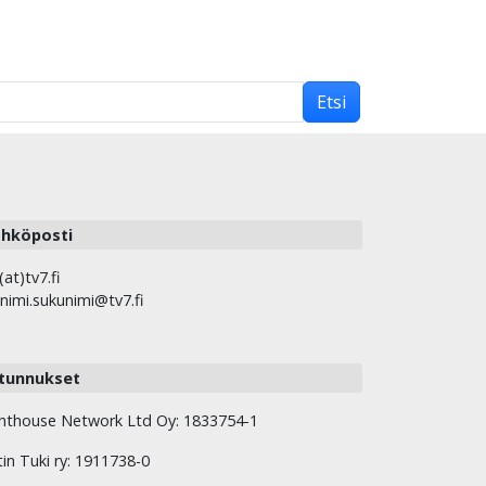
Etsi
hköposti
(at)tv7.fi
nimi.sukunimi@tv7.fi
tunnukset
hthouse Network Ltd Oy: 1833754-1
tin Tuki ry: 1911738-0