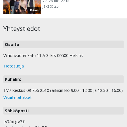
7.8.26 klo 22.00
Jakso: 25
120 min
Yhteystiedot
Osoite
Vilhonvuorenkatu 11 A 3. krs 00500 Helsinki
Tietosuoja
Puhelin:
TV7 Keskus 09 756 2510 (arkisin klo 9.00 - 12.00 ja 12.30 - 16.00)
Vikailmoitukset
Sähköposti
tv7(at)tv7.fi