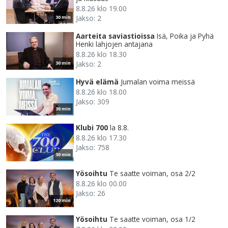
8.8.26 klo 19.00
Jakso: 2
30 min
Aarteita saviastioissa
Isä, Poika ja Pyhä
Henki lahjojen antajana
8.8.26 klo 18.30
Jakso: 2
30 min
Hyvä elämä
Jumalan voima meissä
8.8.26 klo 18.00
Jakso: 309
30 min
Klubi 700
la 8.8.
8.8.26 klo 17.30
Jakso: 758
30 min
Yösoihtu
Te saatte voiman, osa 2/2
8.8.26 klo 00.00
Jakso: 26
120 min
Yösoihtu
Te saatte voiman, osa 1/2