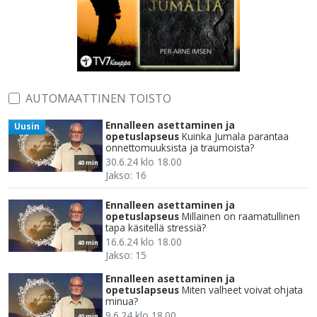
AUTOMAATTINEN TOISTO
Ennalleen asettaminen ja
Uusin
opetuslapseus
Kuinka Jumala parantaa
onnettomuuksista ja traumoista?
30.6.24 klo 18.00
40 min
Jakso: 16
Ennalleen asettaminen ja
opetuslapseus
Millainen on raamatullinen
tapa käsitellä stressiä?
16.6.24 klo 18.00
40 min
Jakso: 15
Ennalleen asettaminen ja
opetuslapseus
Miten valheet voivat ohjata
minua?
9.6.24 klo 18.00
40 min