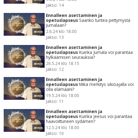
Jakso: 14
Ennalleen asettaminen ja
opetuslapseus
Saanko tuntea pettymystä
Jumalaan?
2.6.24 klo 18.00
40 min
Jakso: 13
Ennalleen asettaminen ja
opetuslapseus
Kuinka Jumala voi parantaa
hylkäämisen seurauksia?
26.5.24 klo 18.15
40 min
Jakso: 12
Ennalleen asettaminen ja
opetuslapseus
Mikä merkitys sikiöajalla voi
olla elämääni?
19.5.24 klo 18.00
40 min
Jakso: 11
Ennalleen asettaminen ja
opetuslapseus
Kuinka Jeesus voi parantaa
haavoittuneen sydämen?
12.5.24 klo 18.00
40 min
Jakso: 10