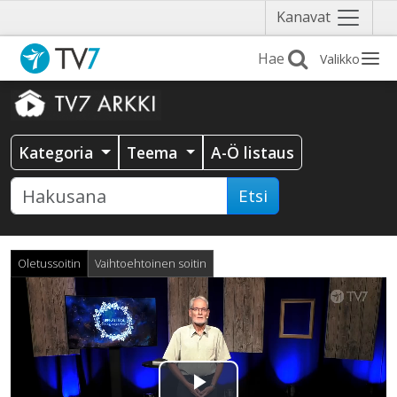
Näytä
Kanavat
valikko
Valikko
Kategoria
Teema
A-Ö listaus
Etsi
Oletussoitin
Vaihtoehtoinen soitin