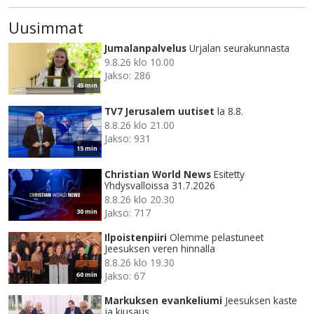
Uusimmat
Jumalanpalvelus
Urjalan seurakunnasta
9.8.26 klo 10.00
Jakso: 286
45 min
TV7 Jerusalem uutiset
la 8.8.
8.8.26 klo 21.00
Jakso: 931
15 min
Christian World News
Esitetty
Yhdysvalloissa 31.7.2026
8.8.26 klo 20.30
Jakso: 717
30 min
Ilpoistenpiiri
Olemme pelastuneet
Jeesuksen veren hinnalla
8.8.26 klo 19.30
Jakso: 67
60 min
Markuksen evankeliumi
Jeesuksen kaste
ja kiusaus