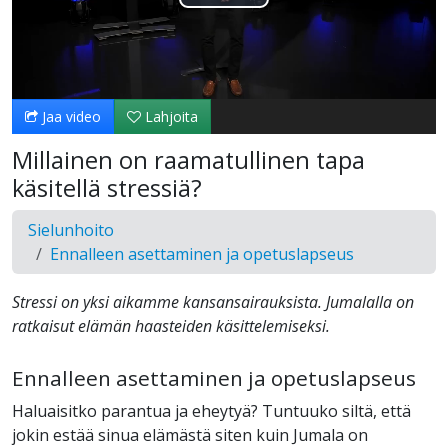
Toista
Video
Jaa video
Lahjoita
Millainen on raamatullinen tapa
käsitellä stressiä?
Sielunhoito
Ennalleen asettaminen ja opetuslapseus
Stressi on yksi aikamme kansansairauksista. Jumalalla on
ratkaisut elämän haasteiden käsittelemiseksi.
Ennalleen asettaminen ja opetuslapseus
Haluaisitko parantua ja eheytyä? Tuntuuko siltä, että
jokin estää sinua elämästä siten kuin Jumala on