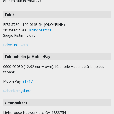
etunimi.sukunimi@tv7.fi
Tukitili
FI75 5780 4120 0163 54 (OKOYFIHH).
Yleisviite: 9700.
Kaikki viitteet
.
Saaja: Ristin Tuki ry
Palvelunkuvaus
Tukipuhelin ja MobilePay
0600-02030 (12,92 eur + pvm). Kuuntele viesti, että lahjoitus
tapahtuu.
MobilePay:
91717
Rahankeräyslupa
Y-tunnukset
Lighthouse Network Ltd Oy: 1833754-1