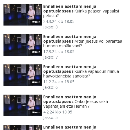
Ennalleen asettaminen ja
opetuslapseus
Kuinka pääsen vapaaksi
pelosta?
24.3.24 klo 18.05
40 min
Jakso: 8
Ennalleen asettaminen ja
opetuslapseus
Miten Jeesus voi parantaa
huonon minäkuvani?
17.3.24 klo 18.05
40 min
Jakso: 7
Ennalleen asettaminen ja
opetuslapseus
Kuinka vapaudun minua
haavoittaneista sanoista?
11.2.24 klo 18.05
40 min
Jakso: 6
Ennalleen asettaminen ja
opetuslapseus
Onko Jeesus sekä
Vapahtajani että Herrani?
4.2.24 klo 18.05
40 min
Jakso: 5
Ennalleen asettaminen ja