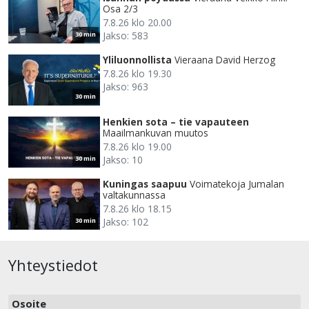
Osa 2/3
7.8.26 klo 20.00
Jakso: 583
30 min
Yliluonnollista
Vieraana David Herzog
7.8.26 klo 19.30
Jakso: 963
30 min
Henkien sota – tie vapauteen
Maailmankuvan muutos
7.8.26 klo 19.00
Jakso: 10
30 min
Kuningas saapuu
Voimatekoja Jumalan
valtakunnassa
7.8.26 klo 18.15
Jakso: 102
30 min
Yhteystiedot
Osoite