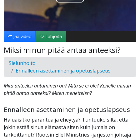
Toista
Video
Jaa video
Lahjoita
Miksi minun pitää antaa anteeksi?
Sielunhoito
Ennalleen asettaminen ja opetuslapseus
Mitä anteeksi antaminen on? Mitä se ei ole? Kenelle minun
pitää antaa anteeksi? Miten menettelen?
Ennalleen asettaminen ja opetuslapseus
Haluaisitko parantua ja eheytyä? Tuntuuko siltä, että
jokin estää sinua elämästä siten kuin Jumala on
tarkoittanut? Ruotsin Ellel Ministries -järjestön johtaja