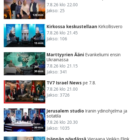
7.8.26 klo 22.00
Jakso: 25
120 min
Kirkossa keskustellaan
Kirkollisvero
7.8.26 klo 21.45
Jakso: 106
15 min
Marttyyrien Ääni
Evankeliumi ensin
Ukrainassa
7.8.26 klo 21.15
Jakso: 341
30 min
TV7 Israel News
pe 7.8.
7.8.26 klo 21.00
Jakso: 3726
15 min
Jerusalem studio
Iranin ydinohjelma ja
sotatila
7.8.26 klo 20.30
Jakso: 1035
30 min
Isännän pöydässä
Vieraana Veikko Flink.