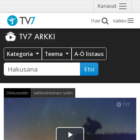
Näytä
Kanavat
valikko
Valikko
Kategoria
Teema
A-Ö listaus
Etsi
Oletussoitin
Vaihtoehtoinen soitin