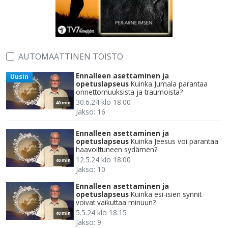
AUTOMAATTINEN TOISTO
Ennalleen asettaminen ja
Uusin
opetuslapseus
Kuinka Jumala parantaa
onnettomuuksista ja traumoista?
30.6.24 klo 18.00
40 min
Jakso: 16
Ennalleen asettaminen ja
opetuslapseus
Kuinka Jeesus voi parantaa
haavoittuneen sydämen?
12.5.24 klo 18.00
40 min
Jakso: 10
Ennalleen asettaminen ja
opetuslapseus
Kuinka esi-isien synnit
voivat vaikuttaa minuun?
5.5.24 klo 18.15
40 min
Jakso: 9