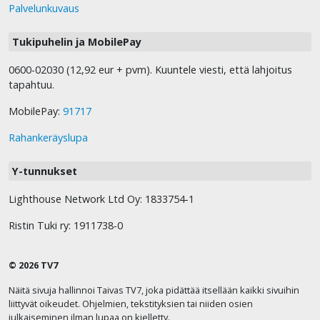
Palvelunkuvaus
Tukipuhelin ja MobilePay
0600-02030 (12,92 eur + pvm). Kuuntele viesti, että lahjoitus
tapahtuu.
MobilePay:
91717
Rahankeräyslupa
Y-tunnukset
Lighthouse Network Ltd Oy: 1833754-1
Ristin Tuki ry: 1911738-0
© 2026 TV7
Näitä sivuja hallinnoi Taivas TV7, joka pidättää itsellään kaikki sivuihin
liittyvät oikeudet. Ohjelmien, tekstityksien tai niiden osien
julkaiseminen ilman lupaa on kielletty.