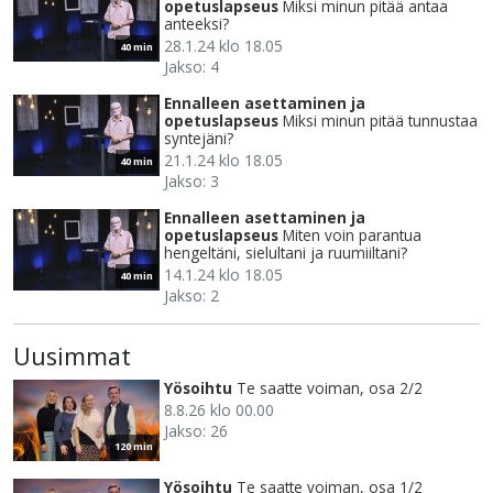
opetuslapseus
Miksi minun pitää antaa
anteeksi?
28.1.24 klo 18.05
40 min
Jakso: 4
Ennalleen asettaminen ja
opetuslapseus
Miksi minun pitää tunnustaa
syntejäni?
21.1.24 klo 18.05
40 min
Jakso: 3
Ennalleen asettaminen ja
opetuslapseus
Miten voin parantua
hengeltäni, sielultani ja ruumiiltani?
14.1.24 klo 18.05
40 min
Jakso: 2
Uusimmat
Yösoihtu
Te saatte voiman, osa 2/2
8.8.26 klo 00.00
Jakso: 26
120 min
Yösoihtu
Te saatte voiman, osa 1/2