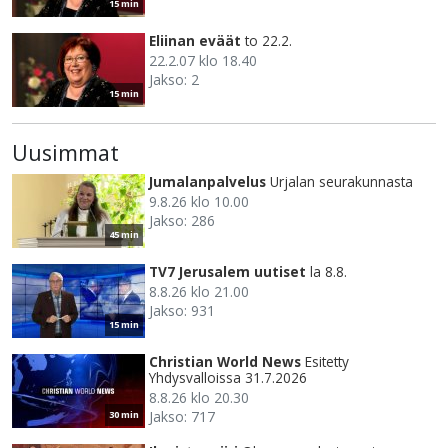
15 min
Eliinan eväät
to 22.2.
22.2.07 klo 18.40
Jakso: 2
15 min
Uusimmat
Jumalanpalvelus
Urjalan seurakunnasta
9.8.26 klo 10.00
Jakso: 286
45 min
TV7 Jerusalem uutiset
la 8.8.
8.8.26 klo 21.00
Jakso: 931
15 min
Christian World News
Esitetty
Yhdysvalloissa 31.7.2026
8.8.26 klo 20.30
Jakso: 717
30 min