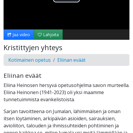
Toista
Video
Jaa video
Lahjoita
Kristittyjen yhteys
Kotimainen opetus
Eliinan eväät
Eliinan eväät
Eliina Heinosen hersyvä opetusohjelma savon murteella.
Eliina Heinonen (1941-2023) oli yksi maamme
tunnetuimmista evankelistoista.
Sarjan tavoitteena on Jumalan, lähimmäisen ja oman
itsen löytäminen, arkipäivän asioiden, sairauksien,
avioliiton, talouden ja ihmissuhteiden pohtiminen ja
ennen kaikkea se, miten Jumala voi meitä lämmöllään ja