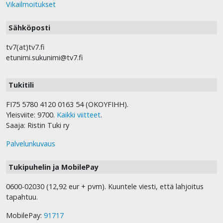
Vikailmoitukset
Sähköposti
tv7(at)tv7.fi
etunimi.sukunimi@tv7.fi
Tukitili
FI75 5780 4120 0163 54 (OKOYFIHH).
Yleisviite: 9700.
Kaikki viitteet
.
Saaja: Ristin Tuki ry
Palvelunkuvaus
Tukipuhelin ja MobilePay
0600-02030 (12,92 eur + pvm). Kuuntele viesti, että lahjoitus
tapahtuu.
MobilePay:
91717