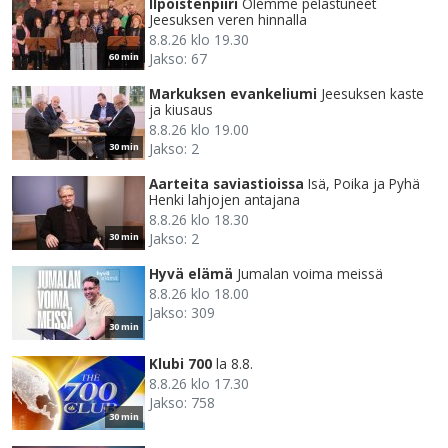
Ilpoistenpiiri
Olemme pelastuneet
Jeesuksen veren hinnalla
8.8.26 klo 19.30
Jakso: 67
60 min
Markuksen evankeliumi
Jeesuksen kaste
ja kiusaus
8.8.26 klo 19.00
Jakso: 2
30 min
Aarteita saviastioissa
Isä, Poika ja Pyhä
Henki lahjojen antajana
8.8.26 klo 18.30
Jakso: 2
30 min
Hyvä elämä
Jumalan voima meissä
8.8.26 klo 18.00
Jakso: 309
30 min
Klubi 700
la 8.8.
8.8.26 klo 17.30
Jakso: 758
30 min