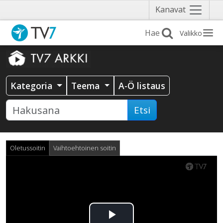
Näytä
Kanavat
valikko
Valikko
Kategoria
Teema
A-Ö listaus
Etsi
Oletussoitin
Vaihtoehtoinen soitin