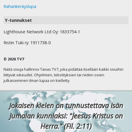
Rahankeräyslupa
Y-tunnukset
Lighthouse Network Ltd Oy: 1833754-1
Ristin Tuki ry: 1911738-0
© 2026 TV7
Näitä sivuja hallinnoi Taivas TV7, joka pidättää itsellään kaikki sivuihin
liittyvät oikeudet. Ohjelmien, tekstityksien tai niiden osien
julkaiseminen ilman lupaa on kielletty.
Jokaisen kielen on tunnustettava Isän
Jumalan kunniaksi: "Jeesus Kristus on
Herra." (Fil. 2:11)