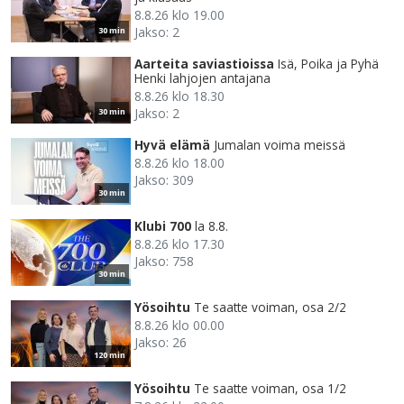
8.8.26 klo 19.00
Jakso: 2
30 min
Aarteita saviastioissa
Isä, Poika ja Pyhä
Henki lahjojen antajana
8.8.26 klo 18.30
Jakso: 2
30 min
Hyvä elämä
Jumalan voima meissä
8.8.26 klo 18.00
Jakso: 309
30 min
Klubi 700
la 8.8.
8.8.26 klo 17.30
Jakso: 758
30 min
Yösoihtu
Te saatte voiman, osa 2/2
8.8.26 klo 00.00
Jakso: 26
120 min
Yösoihtu
Te saatte voiman, osa 1/2