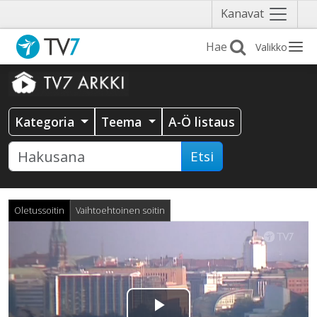
Näytä
Kanavat
valikko
Valikko
Kategoria
Teema
A-Ö listaus
Etsi
Oletussoitin
Vaihtoehtoinen soitin