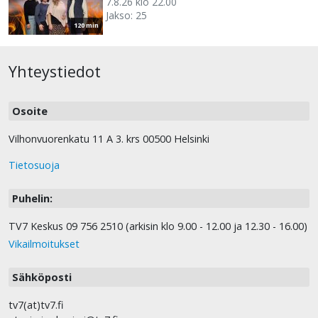
7.8.26 klo 22.00
Jakso: 25
120 min
Yhteystiedot
Osoite
Vilhonvuorenkatu 11 A 3. krs 00500 Helsinki
Tietosuoja
Puhelin:
TV7 Keskus 09 756 2510 (arkisin klo 9.00 - 12.00 ja 12.30 - 16.00)
Vikailmoitukset
Sähköposti
tv7(at)tv7.fi