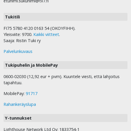
etunimi.sukunimi@tv7.fi
Tukitili
FI75 5780 4120 0163 54 (OKOYFIHH).
Yleisviite: 9700.
Kaikki viitteet
.
Saaja: Ristin Tuki ry
Palvelunkuvaus
Tukipuhelin ja MobilePay
0600-02030 (12,92 eur + pvm). Kuuntele viesti, että lahjoitus
tapahtuu.
MobilePay:
91717
Rahankeräyslupa
Y-tunnukset
Lighthouse Network Ltd Oy: 1833754-1