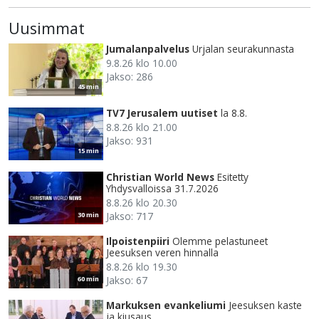
Uusimmat
Jumalanpalvelus
Urjalan seurakunnasta
9.8.26 klo 10.00
Jakso: 286
45 min
TV7 Jerusalem uutiset
la 8.8.
8.8.26 klo 21.00
Jakso: 931
15 min
Christian World News
Esitetty
Yhdysvalloissa 31.7.2026
8.8.26 klo 20.30
Jakso: 717
30 min
Ilpoistenpiiri
Olemme pelastuneet
Jeesuksen veren hinnalla
8.8.26 klo 19.30
Jakso: 67
60 min
Markuksen evankeliumi
Jeesuksen kaste
ja kiusaus