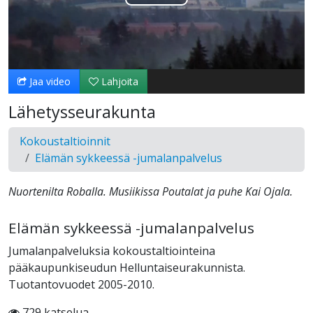
Toista
Video
Jaa video
Lahjoita
Lähetysseurakunta
Kokoustaltioinnit
Elämän sykkeessä -jumalanpalvelus
Nuortenilta Roballa. Musiikissa Poutalat ja puhe Kai Ojala.
Elämän sykkeessä -jumalanpalvelus
Jumalanpalveluksia kokoustaltiointeina
pääkaupunkiseudun Helluntaiseurakunnista.
Tuotantovuodet 2005-2010.
729 katselua