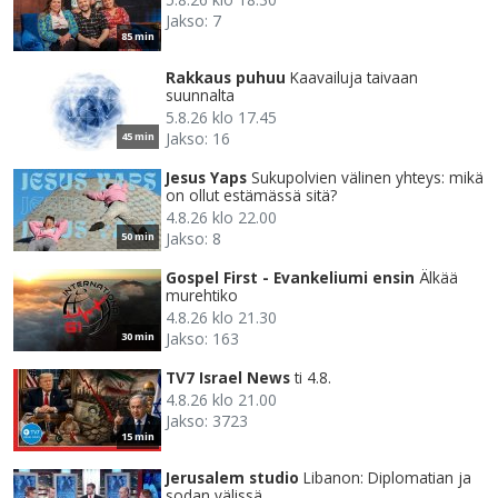
Jakso: 7
85 min
Rakkaus puhuu
Kaavailuja taivaan
suunnalta
5.8.26 klo 17.45
Jakso: 16
45 min
Jesus Yaps
Sukupolvien välinen yhteys: mikä
on ollut estämässä sitä?
4.8.26 klo 22.00
Jakso: 8
50 min
Gospel First - Evankeliumi ensin
Älkää
murehtiko
4.8.26 klo 21.30
Jakso: 163
30 min
TV7 Israel News
ti 4.8.
4.8.26 klo 21.00
Jakso: 3723
15 min
Jerusalem studio
Libanon: Diplomatian ja
sodan välissä