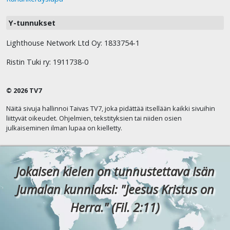
Y-tunnukset
Lighthouse Network Ltd Oy: 1833754-1
Ristin Tuki ry: 1911738-0
© 2026 TV7
Näitä sivuja hallinnoi Taivas TV7, joka pidättää itsellään kaikki sivuihin
liittyvät oikeudet. Ohjelmien, tekstityksien tai niiden osien
julkaiseminen ilman lupaa on kielletty.
Jokaisen kielen on tunnustettava Isän
Jumalan kunniaksi: "Jeesus Kristus on
Herra." (Fil. 2:11)