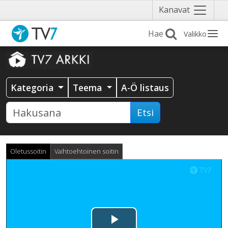
Näytä
Kanavat
valikko
Valikko
Kategoria
Teema
A-Ö listaus
Etsi
Oletussoitin
Vaihtoehtoinen soitin