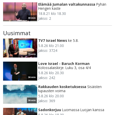
Elämää Jumalan valtakunnassa
Pyhän
Hengen kaste
18.8.21 klo 18.30
Jakso: 2
30 min
Uusimmat
TV7 Israel News
ke 5.8.
5.8.26 klo 21.00
Jakso: 3724
15 min
Love Israel - Baruch Korman
Kolossalaiskirje. Luku 3, osa 4/4
5.8.26 klo 20.30
Jakso: 242
30 min
Rakkauden kosketuksessa
Sisäisten
lupausten voima
5.8.26 klo 20.00
Jakso: 369
30 min
Sadonkorjuu
Luomassa Luojan kanssa
5.8.26 klo 18.30