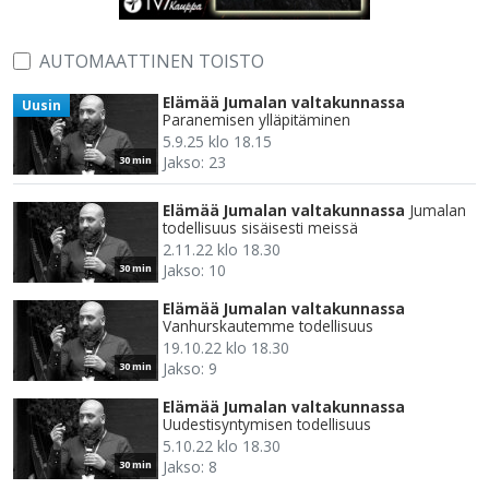
AUTOMAATTINEN TOISTO
Elämää Jumalan valtakunnassa
Uusin
Paranemisen ylläpitäminen
5.9.25 klo 18.15
Jakso: 23
30 min
Elämää Jumalan valtakunnassa
Jumalan
todellisuus sisäisesti meissä
2.11.22 klo 18.30
Jakso: 10
30 min
Elämää Jumalan valtakunnassa
Vanhurskautemme todellisuus
19.10.22 klo 18.30
Jakso: 9
30 min
Elämää Jumalan valtakunnassa
Uudestisyntymisen todellisuus
5.10.22 klo 18.30
Jakso: 8
30 min