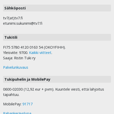
Sähköposti
tv7(at)tv7.fi
etunimi.sukunimi@tv7.fi
Tukitili
FI75 5780 4120 0163 54 (OKOYFIHH).
Yleisviite: 9700.
Kaikki viitteet
.
Saaja: Ristin Tuki ry
Palvelunkuvaus
Tukipuhelin ja MobilePay
0600-02030 (12,92 eur + pvm). Kuuntele viesti, että lahjoitus
tapahtuu.
MobilePay:
91717
Rahankeräyslupa