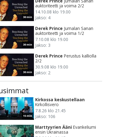
Derek Prince
Jumalan Sanan
auktoriteetti ja voima 2/2
14.10.08 klo 19.00
Jakso: 4
30 min
Derek Prince
Jumalan Sanan
auktoriteetti ja voima 1/2
7.10.08 klo 19.00
Jakso: 3
30 min
Derek Prince
Perustus kalliolla
2/2
30.9.08 klo 19.00
Jakso: 2
30 min
usimmat
Kirkossa keskustellaan
Kirkollisvero
7.8.26 klo 21.45
Jakso: 106
15 min
Marttyyrien Ääni
Evankeliumi
ensin Ukrainassa