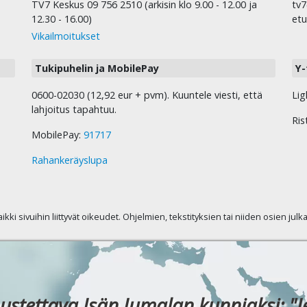
TV7 Keskus 09 756 2510 (arkisin klo 9.00 - 12.00 ja
tv7
12.30 - 16.00)
etu
Vikailmoitukset
Tukipuhelin ja MobilePay
Y-
0600-02030 (12,92 eur + pvm). Kuuntele viesti, että
Lig
lahjoitus tapahtuu.
Ris
MobilePay:
91717
Rahankeräyslupa
kaikki sivuihin liittyvät oikeudet. Ohjelmien, tekstityksien tai niiden osien jul
ustettava Isän Jumalan kunniaksi: "J