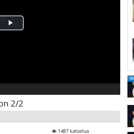
Toista
Video
U
on 2/2
1487 katselua