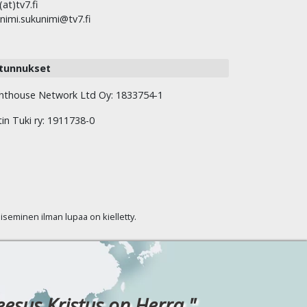
(at)tv7.fi
nimi.sukunimi@tv7.fi
tunnukset
hthouse Network Ltd Oy: 1833754-1
tin Tuki ry: 1911738-0
kaiseminen ilman lupaa on kielletty.
eesus Kristus on Herra."