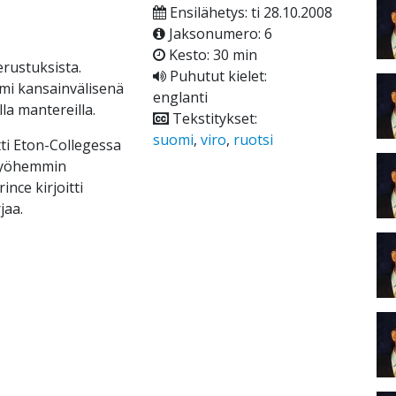
Ensilähetys: ti 28.10.2008
Jaksonumero: 6
Kesto: 30 min
erustuksista.
Puhutut kielet:
oimi kansainvälisenä
englanti
la mantereilla.
Tekstitykset:
suomi
,
viro
,
ruotsi
tti Eton-Collegessa
 myöhemmin
nce kirjoitti
jaa.