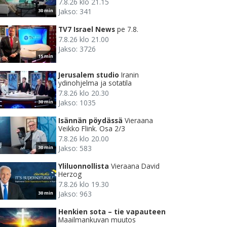
7.8.26 klo 21.15
Jakso: 341
30 min
TV7 Israel News
pe 7.8.
7.8.26 klo 21.00
Jakso: 3726
15 min
Jerusalem studio
Iranin
ydinohjelma ja sotatila
7.8.26 klo 20.30
Jakso: 1035
30 min
Isännän pöydässä
Vieraana
Veikko Flink. Osa 2/3
7.8.26 klo 20.00
Jakso: 583
30 min
Yliluonnollista
Vieraana David
Herzog
7.8.26 klo 19.30
Jakso: 963
30 min
Henkien sota – tie vapauteen
Maailmankuvan muutos