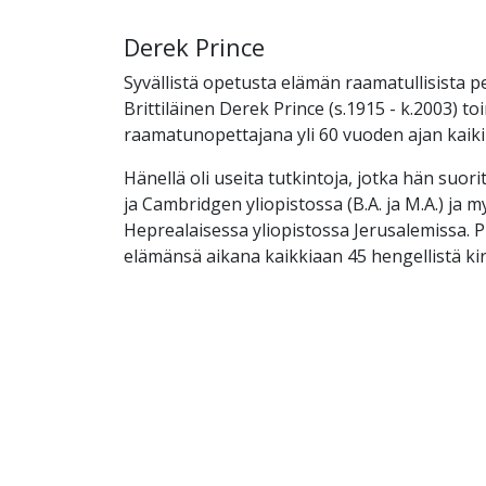
Derek Prince
Syvällistä opetusta elämän raamatullisista p
Brittiläinen Derek Prince (s.1915 - k.2003) t
raamatunopettajana yli 60 vuoden ajan kaikil
Hänellä oli useita tutkintoja, jotka hän suori
ja Cambridgen yliopistossa (B.A. ja M.A.) ja
Heprealaisessa yliopistossa Jerusalemissa. Pri
elämänsä aikana kaikkiaan 45 hengellistä kir