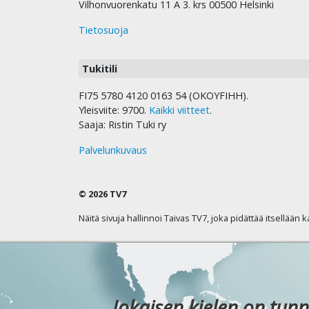
Vilhonvuorenkatu 11 A 3. krs 00500 Helsinki
Tietosuoja
Tukitili
FI75 5780 4120 0163 54 (OKOYFIHH).
Yleisviite: 9700.
Kaikki viitteet
.
Saaja: Ristin Tuki ry
Palvelunkuvaus
© 2026 TV7
Näitä sivuja hallinnoi Taivas TV7, joka pidättää itsellään 
Jokaisen kielen on tunn