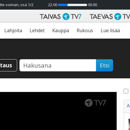
tte voiman, osa 1/2
22.00
00.00
33%
Lahjoita
Lehdet
Kauppa
Rukous
Lue lisää
staus
Etsi
A