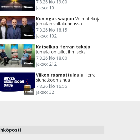
7.8.26 klo 19.00
Jakso: 10
30 min
Kuningas saapuu
Voimatekoja
Jumalan valtakunnassa
7.8.26 klo 18.15
Jakso: 102
30 min
Katselkaa Herran tekoja
Jumala on tullut ihmiseksi
7.8.26 klo 18.00
Jakso: 212
15 min
Viikon raamattulaulu
Herra
siunatkoon sinua
7.8.26 klo 16.55
Jakso: 32
5 min
hköposti