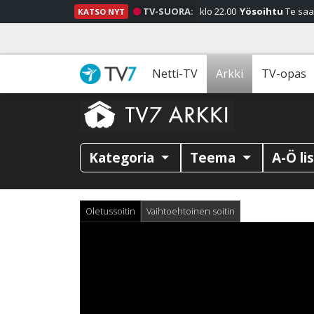
TV-SUORA:
klo 22.00
Yösoihtu
Te saa
KATSO NYT
Netti-TV
Arkki
TV-opas
Kategoria
Teema
A-Ö li
Oletussoitin
Vaihtoehtoinen soitin