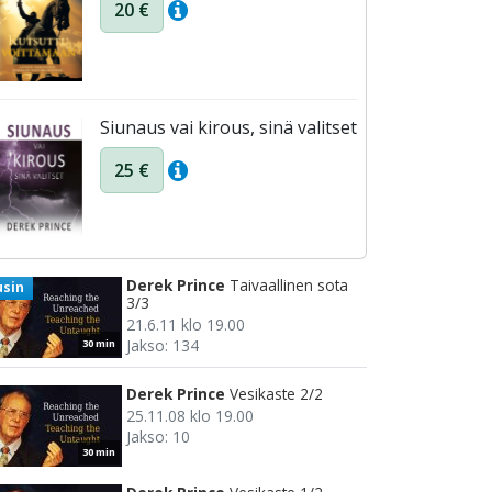
20 €
Siunaus vai kirous, sinä valitset
25 €
Derek Prince
Taivaallinen sota
usin
3/3
21.6.11 klo 19.00
Jakso: 134
30 min
Derek Prince
Vesikaste 2/2
25.11.08 klo 19.00
Jakso: 10
30 min