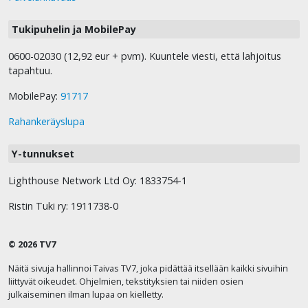
Tukipuhelin ja MobilePay
0600-02030 (12,92 eur + pvm). Kuuntele viesti, että lahjoitus
tapahtuu.
MobilePay:
91717
Rahankeräyslupa
Y-tunnukset
Lighthouse Network Ltd Oy: 1833754-1
Ristin Tuki ry: 1911738-0
© 2026 TV7
Näitä sivuja hallinnoi Taivas TV7, joka pidättää itsellään kaikki sivuihin
liittyvät oikeudet. Ohjelmien, tekstityksien tai niiden osien
julkaiseminen ilman lupaa on kielletty.