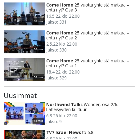
Come Home
25 vuotta yhteistä matkaa –
entä nyt? Osa 3
16.5.22 klo 22.00
Jakso: 331
30 min
Come Home
25 vuotta yhteistä matkaa –
entä nyt? Osa 2
2.5.22 klo 22.00
Jakso: 330
30 min
Come Home
25 vuotta yhteistä matkaa –
entä nyt? Osa 1
18.4.22 klo 22.00
Jakso: 329
30 min
Uusimmat
Northwind Talks
Wonder, osa 2/6.
Läheisyyden kulttuuri
6.8.26 klo 22.00
Jakso: 9
60 min
TV7 Israel News
to 6.8.
6.8.26 klo 21.00