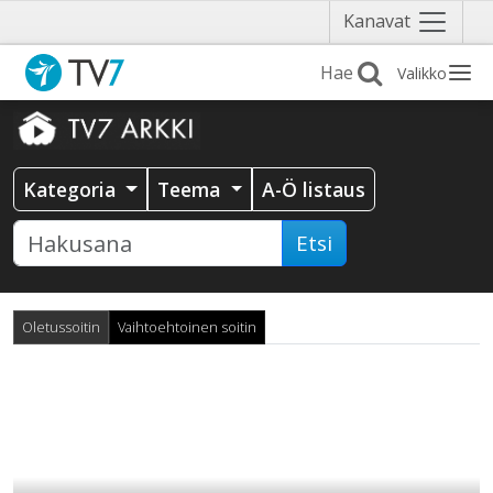
Näytä
Kanavat
valikko
Valikko
Kategoria
Teema
A-Ö listaus
Etsi
Oletussoitin
Vaihtoehtoinen soitin