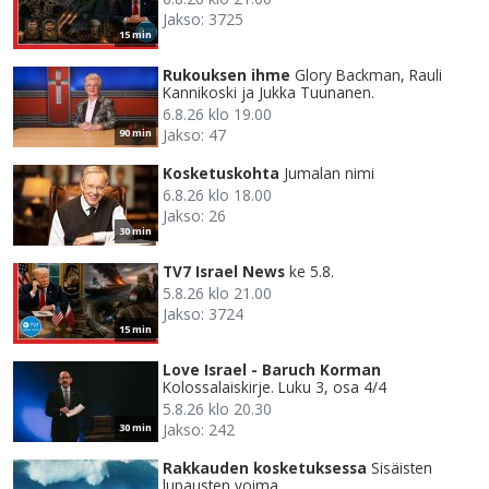
Jakso: 3725
15 min
Rukouksen ihme
Glory Backman, Rauli
Kannikoski ja Jukka Tuunanen.
6.8.26 klo 19.00
Jakso: 47
90 min
Kosketuskohta
Jumalan nimi
6.8.26 klo 18.00
Jakso: 26
30 min
TV7 Israel News
ke 5.8.
5.8.26 klo 21.00
Jakso: 3724
15 min
Love Israel - Baruch Korman
Kolossalaiskirje. Luku 3, osa 4/4
5.8.26 klo 20.30
Jakso: 242
30 min
Rakkauden kosketuksessa
Sisäisten
lupausten voima