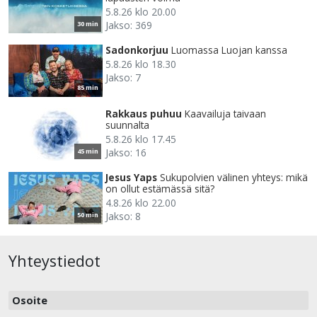
5.8.26 klo 20.00
Jakso: 369
30 min
Sadonkorjuu
Luomassa Luojan kanssa
5.8.26 klo 18.30
Jakso: 7
85 min
Rakkaus puhuu
Kaavailuja taivaan
suunnalta
5.8.26 klo 17.45
Jakso: 16
45 min
Jesus Yaps
Sukupolvien välinen yhteys: mikä
on ollut estämässä sitä?
4.8.26 klo 22.00
Jakso: 8
50 min
Yhteystiedot
Osoite