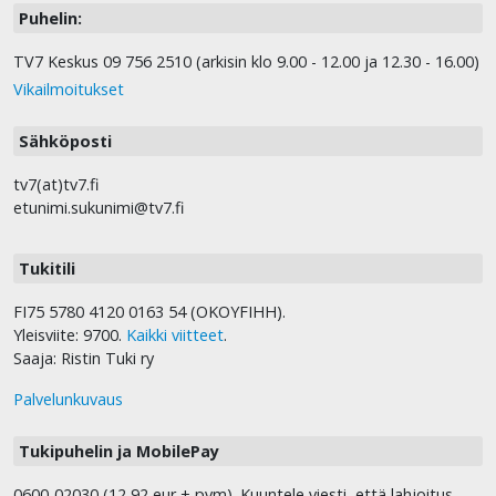
Puhelin:
TV7 Keskus 09 756 2510 (arkisin klo 9.00 - 12.00 ja 12.30 - 16.00)
Vikailmoitukset
Sähköposti
tv7(at)tv7.fi
etunimi.sukunimi@tv7.fi
Tukitili
FI75 5780 4120 0163 54 (OKOYFIHH).
Yleisviite: 9700.
Kaikki viitteet
.
Saaja: Ristin Tuki ry
Palvelunkuvaus
Tukipuhelin ja MobilePay
0600-02030 (12,92 eur + pvm). Kuuntele viesti, että lahjoitus