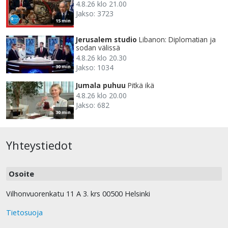
4.8.26 klo 21.00
Jakso: 3723
15 min
Jerusalem studio
Libanon: Diplomatian ja
sodan välissä
4.8.26 klo 20.30
Jakso: 1034
30 min
Jumala puhuu
Pitkä ikä
4.8.26 klo 20.00
Jakso: 682
30 min
Yhteystiedot
Osoite
Vilhonvuorenkatu 11 A 3. krs 00500 Helsinki
Tietosuoja