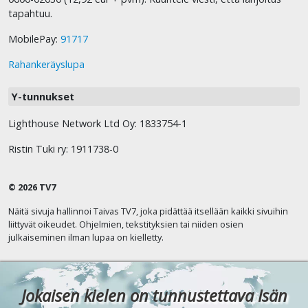
tapahtuu.
MobilePay:
91717
Rahankeräyslupa
Y-tunnukset
Lighthouse Network Ltd Oy: 1833754-1
Ristin Tuki ry: 1911738-0
© 2026 TV7
Näitä sivuja hallinnoi Taivas TV7, joka pidättää itsellään kaikki sivuihin
liittyvät oikeudet. Ohjelmien, tekstityksien tai niiden osien
julkaiseminen ilman lupaa on kielletty.
Jokaisen kielen on tunnustettava Isän