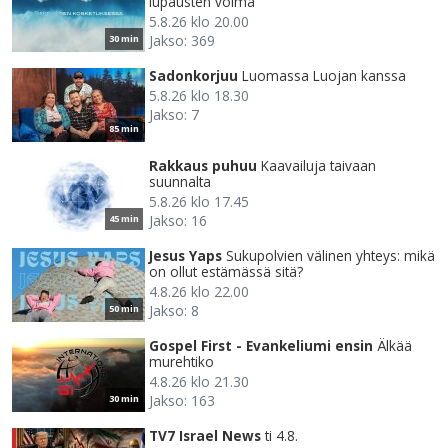
lupausten voima
5.8.26 klo 20.00
Jakso: 369
30 min
Sadonkorjuu
Luomassa Luojan kanssa
5.8.26 klo 18.30
Jakso: 7
85 min
Rakkaus puhuu
Kaavailuja taivaan
suunnalta
5.8.26 klo 17.45
Jakso: 16
45 min
Jesus Yaps
Sukupolvien välinen yhteys: mikä
on ollut estämässä sitä?
4.8.26 klo 22.00
Jakso: 8
50 min
Gospel First - Evankeliumi ensin
Älkää
murehtiko
4.8.26 klo 21.30
Jakso: 163
30 min
TV7 Israel News
ti 4.8.