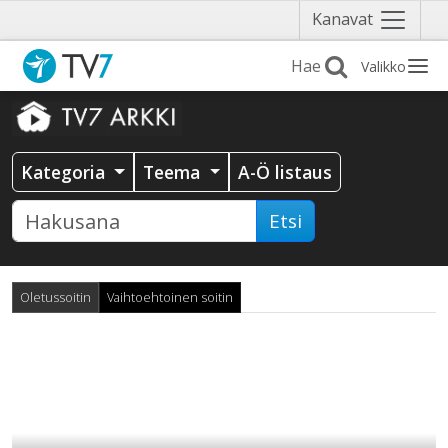
Näytä
Kanavat
valikko
Valikko
Kategoria
Teema
A-Ö listaus
Etsi
Oletussoitin
Vaihtoehtoinen soitin