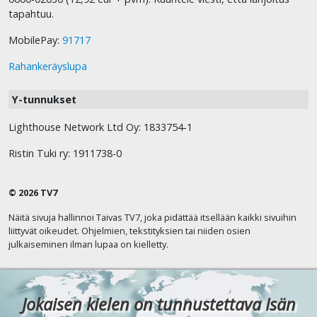
tapahtuu.
MobilePay:
91717
Rahankeräyslupa
Y-tunnukset
Lighthouse Network Ltd Oy: 1833754-1
Ristin Tuki ry: 1911738-0
© 2026 TV7
Näitä sivuja hallinnoi Taivas TV7, joka pidättää itsellään kaikki sivuihin
liittyvät oikeudet. Ohjelmien, tekstityksien tai niiden osien
julkaiseminen ilman lupaa on kielletty.
Jokaisen kielen on tunnustettava Isän