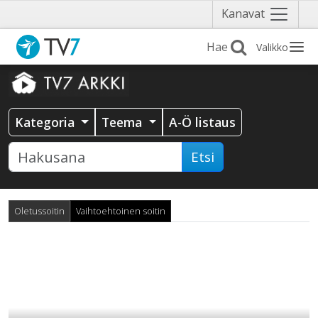
Näytä
Kanavat
valikko
Valikko
Kategoria
Teema
A-Ö listaus
Etsi
Oletussoitin
Vaihtoehtoinen soitin