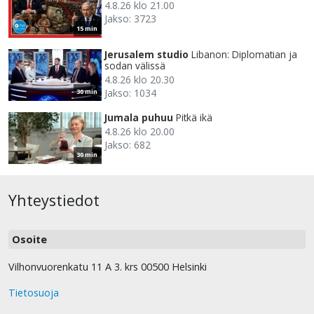
4.8.26 klo 21.00
Jakso: 3723
15 min
Jerusalem studio
Libanon: Diplomatian ja
sodan välissä
4.8.26 klo 20.30
Jakso: 1034
30 min
Jumala puhuu
Pitkä ikä
4.8.26 klo 20.00
Jakso: 682
30 min
Yhteystiedot
Osoite
Vilhonvuorenkatu 11 A 3. krs 00500 Helsinki
Tietosuoja