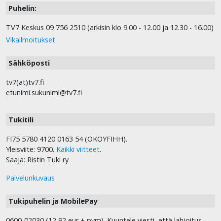
Puhelin:
TV7 Keskus 09 756 2510 (arkisin klo 9.00 - 12.00 ja 12.30 - 16.00)
Vikailmoitukset
Sähköposti
tv7(at)tv7.fi
etunimi.sukunimi@tv7.fi
Tukitili
FI75 5780 4120 0163 54 (OKOYFIHH).
Yleisviite: 9700.
Kaikki viitteet
.
Saaja: Ristin Tuki ry
Palvelunkuvaus
Tukipuhelin ja MobilePay
0600-02030 (12,92 eur + pvm). Kuuntele viesti, että lahjoitus