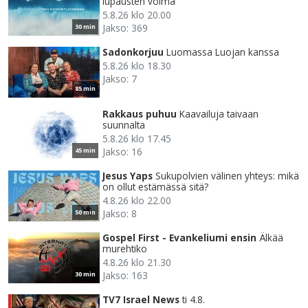
lupausten voima
5.8.26 klo 20.00
Jakso: 369
30 min
Sadonkorjuu
Luomassa Luojan kanssa
5.8.26 klo 18.30
Jakso: 7
85 min
Rakkaus puhuu
Kaavailuja taivaan
suunnalta
5.8.26 klo 17.45
Jakso: 16
45 min
Jesus Yaps
Sukupolvien välinen yhteys: mikä
on ollut estämässä sitä?
4.8.26 klo 22.00
Jakso: 8
50 min
Gospel First - Evankeliumi ensin
Älkää
murehtiko
4.8.26 klo 21.30
Jakso: 163
30 min
TV7 Israel News
ti 4.8.