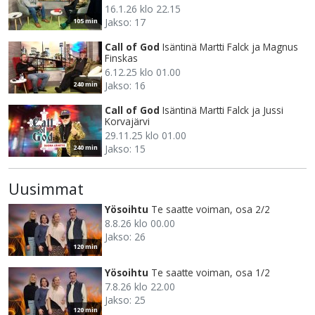
16.1.26 klo 22.15
Jakso: 17
105 min
Call of God
Isäntinä Martti Falck ja Magnus
Finskas
6.12.25 klo 01.00
Jakso: 16
240 min
Call of God
Isäntinä Martti Falck ja Jussi
Korvajärvi
29.11.25 klo 01.00
Jakso: 15
240 min
Uusimmat
Yösoihtu
Te saatte voiman, osa 2/2
8.8.26 klo 00.00
Jakso: 26
120 min
Yösoihtu
Te saatte voiman, osa 1/2
7.8.26 klo 22.00
Jakso: 25
120 min