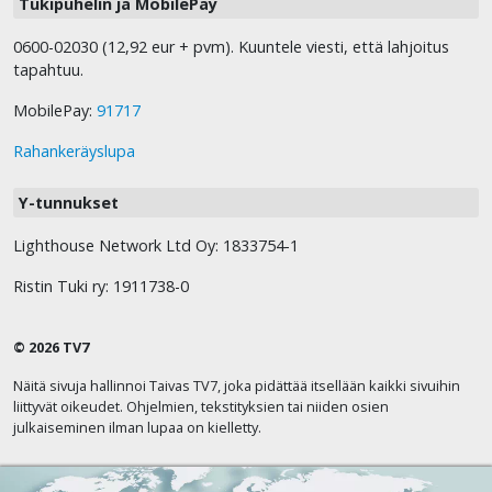
Tukipuhelin ja MobilePay
0600-02030 (12,92 eur + pvm). Kuuntele viesti, että lahjoitus
tapahtuu.
MobilePay:
91717
Rahankeräyslupa
Y-tunnukset
Lighthouse Network Ltd Oy: 1833754-1
Ristin Tuki ry: 1911738-0
© 2026 TV7
Näitä sivuja hallinnoi Taivas TV7, joka pidättää itsellään kaikki sivuihin
liittyvät oikeudet. Ohjelmien, tekstityksien tai niiden osien
julkaiseminen ilman lupaa on kielletty.