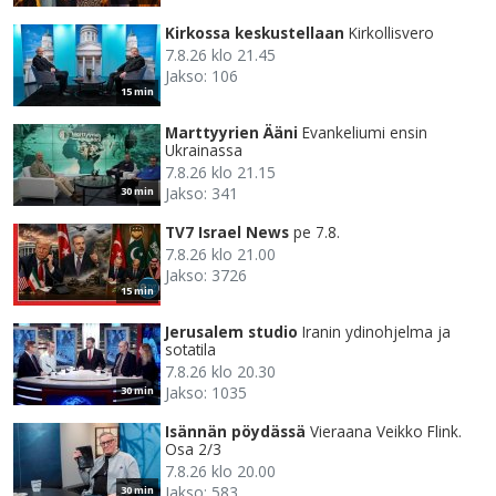
Kirkossa keskustellaan
Kirkollisvero
7.8.26 klo 21.45
Jakso: 106
15 min
Marttyyrien Ääni
Evankeliumi ensin
Ukrainassa
7.8.26 klo 21.15
Jakso: 341
30 min
TV7 Israel News
pe 7.8.
7.8.26 klo 21.00
Jakso: 3726
15 min
Jerusalem studio
Iranin ydinohjelma ja
sotatila
7.8.26 klo 20.30
Jakso: 1035
30 min
Isännän pöydässä
Vieraana Veikko Flink.
Osa 2/3
7.8.26 klo 20.00
Jakso: 583
30 min