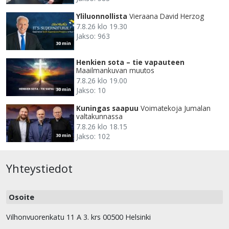
Yliluonnollista
Vieraana David Herzog
7.8.26 klo 19.30
Jakso: 963
30 min
Henkien sota – tie vapauteen
Maailmankuvan muutos
7.8.26 klo 19.00
Jakso: 10
30 min
Kuningas saapuu
Voimatekoja Jumalan
valtakunnassa
7.8.26 klo 18.15
Jakso: 102
30 min
Yhteystiedot
Osoite
Vilhonvuorenkatu 11 A 3. krs 00500 Helsinki