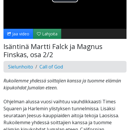
Toista
Video
Jaa video
Lahjoita
Isäntinä Martti Falck ja Magnus
Finskas, osa 2/2
Sielunhoito
Call of God
Rukoilemme yhdessä soittajien kanssa ja tuomme elämän
kipukohdat Jumalan eteen.
Ohjelman alussa vuosi vaihtuu vauhdikkaasti Times
Squaren ja Harlemin ylistyksen tunnelmissa. Lisäksi
seurataan Jeesus-kauppiaiden aitoja tekoja Laosissa.
Rukoilemme yhdessä soittajien kanssa ja tuomme
elämän kipukohdat Jumalan eteen. Californian