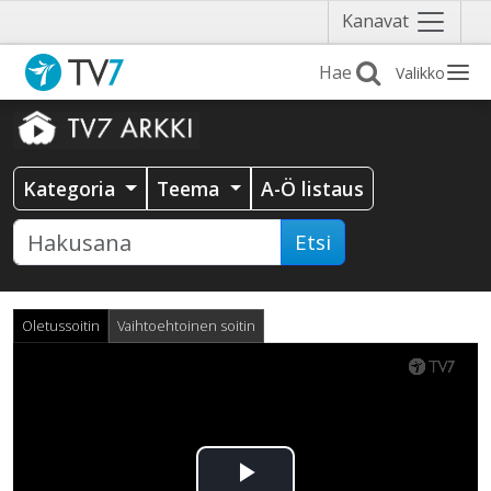
Näytä
Kanavat
valikko
Valikko
Kategoria
Teema
A-Ö listaus
Etsi
Oletussoitin
Vaihtoehtoinen soitin