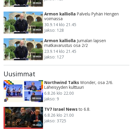
20 min
Armon kalliolla
Palvelu Pyhän Hengen
voimassa
30.9.14 klo 21.45
Jakso: 128
20 min
Armon kalliolla
Jumalan lapsen
matkavarustus osa 2/2
23.9.14 klo 21.45
Jakso: 127
20 min
Uusimmat
Northwind Talks
Wonder, osa 2/6.
Läheisyyden kulttuuri
6.8.26 klo 22.00
Jakso: 9
60 min
TV7 Israel News
to 6.8.
6.8.26 klo 21.00
Jakso: 3725
15 min