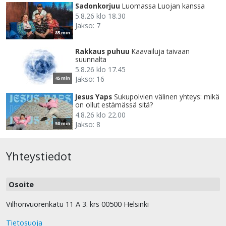
Sadonkorjuu
Luomassa Luojan kanssa
5.8.26 klo 18.30
Jakso: 7
85 min
Rakkaus puhuu
Kaavailuja taivaan
suunnalta
5.8.26 klo 17.45
Jakso: 16
45 min
Jesus Yaps
Sukupolvien välinen yhteys: mikä
on ollut estämässä sitä?
4.8.26 klo 22.00
Jakso: 8
50 min
Yhteystiedot
Osoite
Vilhonvuorenkatu 11 A 3. krs 00500 Helsinki
Tietosuoja