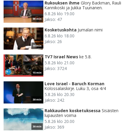
Rukouksen ihme
Glory Backman, Rauli
Kannikoski ja Jukka Tuunanen.
6.8.26 klo 19.00
Jakso: 47
90 min
Kosketuskohta
Jumalan nimi
6.8.26 klo 18.00
Jakso: 26
30 min
TV7 Israel News
ke 5.8.
5.8.26 klo 21.00
Jakso: 3724
15 min
Love Israel - Baruch Korman
Kolossalaiskirje. Luku 3, osa 4/4
5.8.26 klo 20.30
Jakso: 242
30 min
Rakkauden kosketuksessa
Sisäisten
lupausten voima
5.8.26 klo 20.00
Jakso: 369
30 min