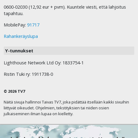
0600-02030 (12,92 eur + pvm). Kuuntele viesti, että lahjoitus
tapahtuu.
MobilePay:
91717
Rahankeräyslupa
Y-tunnukset
Lighthouse Network Ltd Oy: 1833754-1
Ristin Tuki ry: 1911738-0
© 2026 TV7
Näitä sivuja hallinnoi Taivas TV7, joka pidättää itsellään kaikki sivuihin
liittyvät oikeudet. Ohjelmien, tekstityksien tai niiden osien
julkaiseminen ilman lupaa on kielletty.