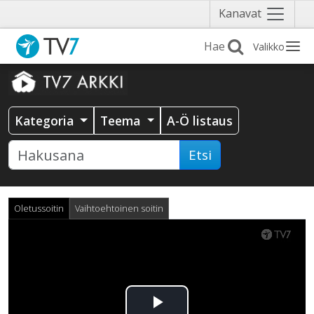
Näytä
Kanavat
valikko
Valikko
Kategoria
Teema
A-Ö listaus
Etsi
Oletussoitin
Vaihtoehtoinen soitin