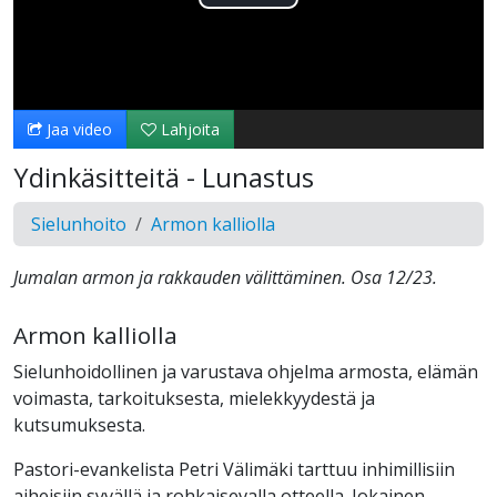
Toista
Video
Jaa video
Lahjoita
Ydinkäsitteitä - Lunastus
Sielunhoito
Armon kalliolla
Jumalan armon ja rakkauden välittäminen. Osa 12/23.
Armon kalliolla
Sielunhoidollinen ja varustava ohjelma armosta, elämän
voimasta, tarkoituksesta, mielekkyydestä ja
kutsumuksesta.
Pastori-evankelista Petri Välimäki tarttuu inhimillisiin
aiheisiin syvällä ja rohkaisevalla otteella. Jokainen