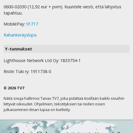
0600-02030 (12,92 eur + pvm). Kuuntele viesti, että lahjoitus
tapahtuu.
MobilePay:
91717
Rahankeräyslupa
Y-tunnukset
Lighthouse Network Ltd Oy: 1833754-1
Ristin Tuki ry: 1911738-0
© 2026 TV7
Näitä sivuja hallinnoi Taivas TV7, joka pidättää itsellään kaikki sivuihin
liittyvät oikeudet. Ohjelmien, tekstityksien tai niiden osien
julkaiseminen ilman lupaa on kielletty.