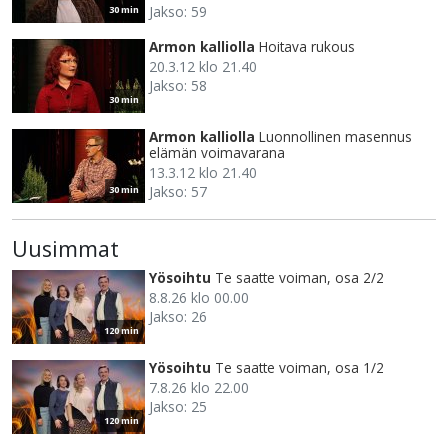
Jakso: 59
30 min
Armon kalliolla
Hoitava rukous
20.3.12 klo 21.40
Jakso: 58
30 min
Armon kalliolla
Luonnollinen masennus
elämän voimavarana
13.3.12 klo 21.40
Jakso: 57
30 min
Uusimmat
Yösoihtu
Te saatte voiman, osa 2/2
8.8.26 klo 00.00
Jakso: 26
120 min
Yösoihtu
Te saatte voiman, osa 1/2
7.8.26 klo 22.00
Jakso: 25
120 min