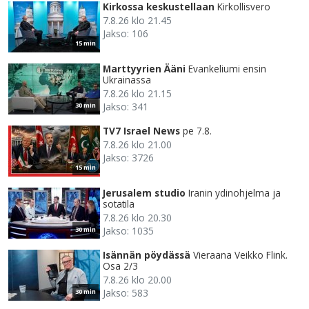
Kirkossa keskustellaan
Kirkollisvero
7.8.26 klo 21.45
Jakso: 106
15 min
Marttyyrien Ääni
Evankeliumi ensin
Ukrainassa
7.8.26 klo 21.15
Jakso: 341
30 min
TV7 Israel News
pe 7.8.
7.8.26 klo 21.00
Jakso: 3726
15 min
Jerusalem studio
Iranin ydinohjelma ja
sotatila
7.8.26 klo 20.30
Jakso: 1035
30 min
Isännän pöydässä
Vieraana Veikko Flink.
Osa 2/3
7.8.26 klo 20.00
Jakso: 583
30 min