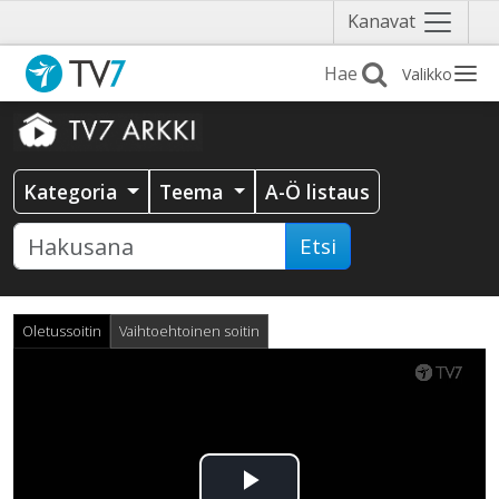
Näytä
Kanavat
valikko
Valikko
Kategoria
Teema
A-Ö listaus
Etsi
Oletussoitin
Vaihtoehtoinen soitin