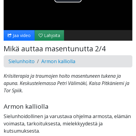
Toista
Video
Jaa video
Lahjoita
Mikä auttaa masentunutta 2/4
Sielunhoito
Armon kalliolla
Kriisiterapia ja traumojen hoito masentuneen tukena ja
apuna. Keskustelemassa Petri Välimäki, Kaisa Pitkäniemi ja
Tor Spiik.
Armon kalliolla
Sielunhoidollinen ja varustava ohjelma armosta, elämän
voimasta, tarkoituksesta, mielekkyydestä ja
kutsumuksesta.