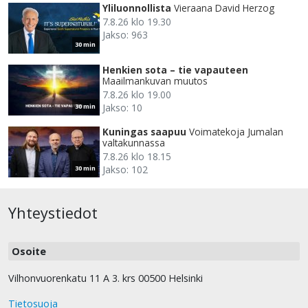
Yliluonnollista
Vieraana David Herzog
7.8.26 klo 19.30
Jakso: 963
30 min
Henkien sota – tie vapauteen
Maailmankuvan muutos
7.8.26 klo 19.00
Jakso: 10
30 min
Kuningas saapuu
Voimatekoja Jumalan
valtakunnassa
7.8.26 klo 18.15
Jakso: 102
30 min
Yhteystiedot
Osoite
Vilhonvuorenkatu 11 A 3. krs 00500 Helsinki
Tietosuoja