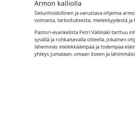
Armon kalliolla
Sielunhoidollinen ja varustava ohjelma armo
voimasta, tarkoituksesta, mielekkyydestä ja
Pastori-evankelista Petri Välimäki tarttuu inhi
syvällä ja rohkaisevalla otteella. Jokainen o
lähemmäs mielekkäämpää ja todempaa elämä
yhteys Jumalaan, omaan itseen ja lähimmäisi