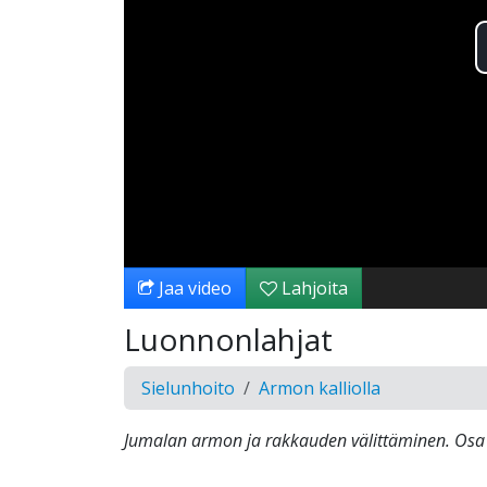
Jaa video
Lahjoita
Luonnonlahjat
Sielunhoito
Armon kalliolla
Jumalan armon ja rakkauden välittäminen. Osa