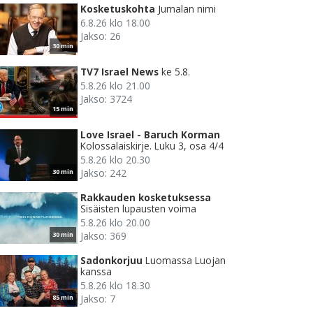
Kosketuskohta
Jumalan nimi
6.8.26 klo 18.00
Jakso: 26
30 min
TV7 Israel News
ke 5.8.
5.8.26 klo 21.00
Jakso: 3724
15 min
Love Israel - Baruch Korman
Kolossalaiskirje. Luku 3, osa 4/4
5.8.26 klo 20.30
Jakso: 242
30 min
Rakkauden kosketuksessa
Sisäisten lupausten voima
5.8.26 klo 20.00
Jakso: 369
30 min
Sadonkorjuu
Luomassa Luojan
kanssa
5.8.26 klo 18.30
Jakso: 7
85 min