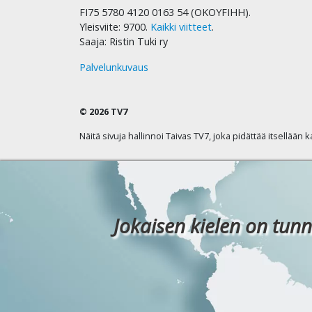
FI75 5780 4120 0163 54 (OKOYFIHH).
Yleisviite: 9700.
Kaikki viitteet
.
Saaja: Ristin Tuki ry
Palvelunkuvaus
© 2026 TV7
Näitä sivuja hallinnoi Taivas TV7, joka pidättää itsellään 
Jokaisen kielen on tunn