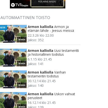
AUTOMAATTINEN TOISTO
Armon kalliolla
Armon ja
usin
elämän lähde - Jeesus meissä
22.3.26 klo 22.00
Jakso: 352
20 min
Armon kalliolla
Uusi testamentti
ja historiallinen todistus
6.1.15 klo 21.45
Jakso: 141
20 min
Armon kalliolla
Vanhan
testamentin todistus
30.12.14 klo 21.45
Jakso: 140
20 min
Armon kalliolla
Uskon vahvat
perusteet
16.12.14 klo 21.45
Jakso: 139
20 min