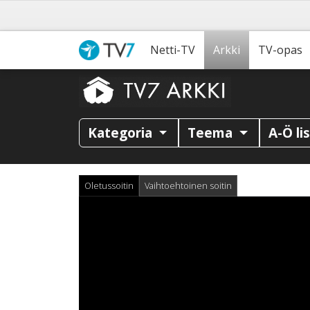
Netti-TV
Arkki
TV-opas
Kategoria
Teema
A-Ö li
Oletussoitin
Vaihtoehtoinen soitin