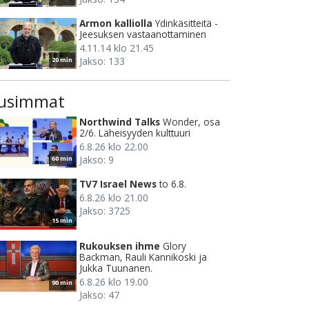
Armon kalliolla
Ydinkäsitteitä -
Jeesuksen vastaanottaminen
4.11.14 klo 21.45
Jakso: 133
20 min
usimmat
Northwind Talks
Wonder, osa
2/6. Läheisyyden kulttuuri
6.8.26 klo 22.00
Jakso: 9
60 min
TV7 Israel News
to 6.8.
6.8.26 klo 21.00
Jakso: 3725
15 min
Rukouksen ihme
Glory
Backman, Rauli Kannikoski ja
Jukka Tuunanen.
6.8.26 klo 19.00
90 min
Jakso: 47