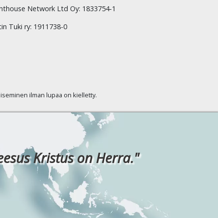
hthouse Network Ltd Oy: 1833754-1
tin Tuki ry: 1911738-0
kaiseminen ilman lupaa on kielletty.
eesus Kristus on Herra."