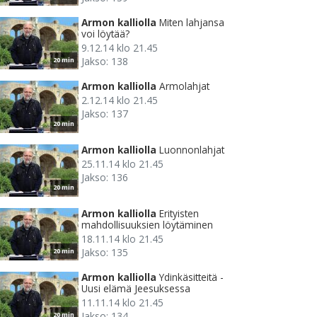
Armon kalliolla
Miten lahjansa
voi löytää?
9.12.14 klo 21.45
Jakso: 138
20 min
Armon kalliolla
Armolahjat
2.12.14 klo 21.45
Jakso: 137
20 min
Armon kalliolla
Luonnonlahjat
25.11.14 klo 21.45
Jakso: 136
20 min
Armon kalliolla
Erityisten
mahdollisuuksien löytäminen
18.11.14 klo 21.45
Jakso: 135
20 min
Armon kalliolla
Ydinkäsitteitä -
Uusi elämä Jeesuksessa
11.11.14 klo 21.45
Jakso: 134
20 min