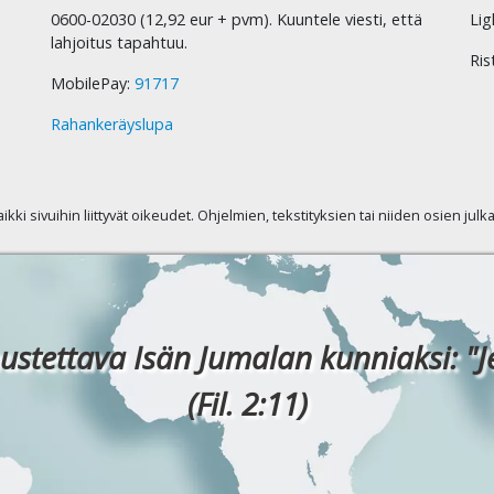
0600-02030 (12,92 eur + pvm). Kuuntele viesti, että
Lig
lahjoitus tapahtuu.
Ris
MobilePay:
91717
Rahankeräyslupa
kaikki sivuihin liittyvät oikeudet. Ohjelmien, tekstityksien tai niiden osien jul
ustettava Isän Jumalan kunniaksi: "J
(Fil. 2:11)