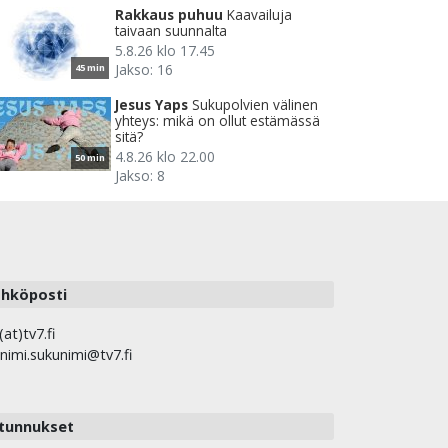
Rakkaus puhuu
Kaavailuja
taivaan suunnalta
5.8.26 klo 17.45
Jakso: 16
45 min
Jesus Yaps
Sukupolvien välinen
yhteys: mikä on ollut estämässä
sitä?
4.8.26 klo 22.00
50 min
Jakso: 8
hköposti
(at)tv7.fi
nimi.sukunimi@tv7.fi
tunnukset