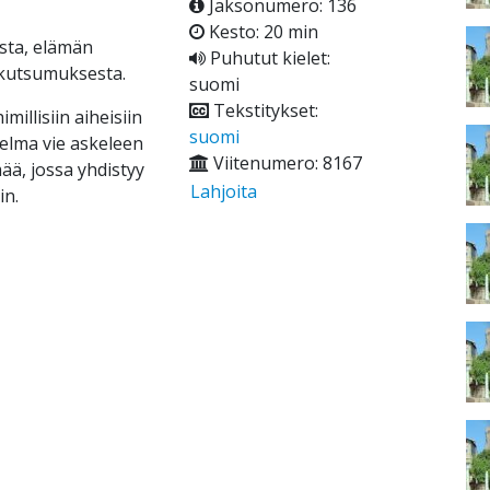
Jaksonumero: 136
Kesto: 20 min
sta, elämän
Puhutut kielet:
 kutsumuksesta.
suomi
Tekstitykset:
millisiin aiheisiin
suomi
hjelma vie askeleen
Viitenumero: 8167
ä, jossa yhdistyy
Lahjoita
in.