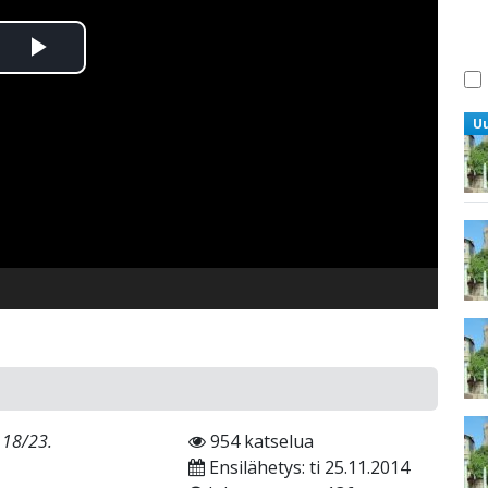
Toista
Video
U
 18/23.
954 katselua
Ensilähetys: ti 25.11.2014