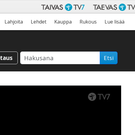
Lahjoita
Lehdet
Kauppa
Rukous
Lue lisää
staus
Etsi