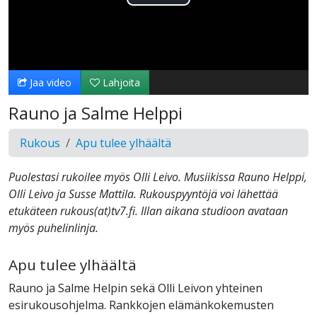
Toista
Video
Jaa video
Lahjoita
Rauno ja Salme Helppi
Rukous
Apu tulee ylhäältä
Puolestasi rukoilee myös Olli Leivo. Musiikissa Rauno Helppi,
Olli Leivo ja Susse Mattila. Rukouspyyntöjä voi lähettää
etukäteen rukous(at)tv7.fi. Illan aikana studioon avataan
myös puhelinlinja.
Apu tulee ylhäältä
Rauno ja Salme Helpin sekä Olli Leivon yhteinen
esirukousohjelma. Rankkojen elämänkokemusten