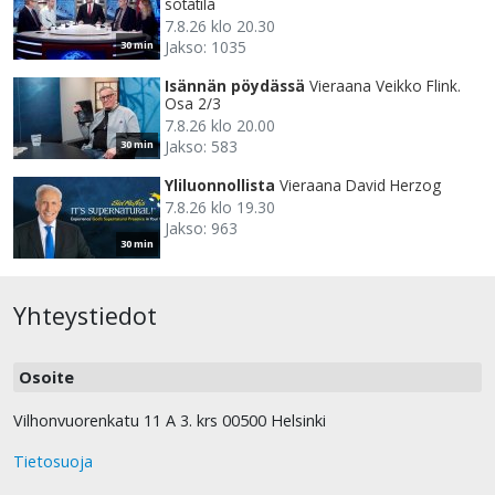
sotatila
7.8.26 klo 20.30
Jakso: 1035
30 min
Isännän pöydässä
Vieraana Veikko Flink.
Osa 2/3
7.8.26 klo 20.00
Jakso: 583
30 min
Yliluonnollista
Vieraana David Herzog
7.8.26 klo 19.30
Jakso: 963
30 min
Yhteystiedot
Osoite
Vilhonvuorenkatu 11 A 3. krs 00500 Helsinki
Tietosuoja