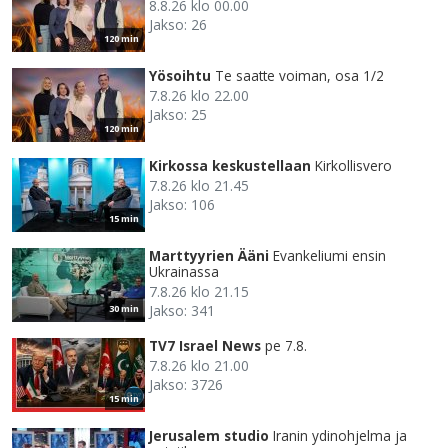
8.8.26 klo 00.00
Jakso: 26
120 min
Yösoihtu
Te saatte voiman, osa 1/2
7.8.26 klo 22.00
Jakso: 25
120 min
Kirkossa keskustellaan
Kirkollisvero
7.8.26 klo 21.45
Jakso: 106
15 min
Marttyyrien Ääni
Evankeliumi ensin
Ukrainassa
7.8.26 klo 21.15
Jakso: 341
30 min
TV7 Israel News
pe 7.8.
7.8.26 klo 21.00
Jakso: 3726
15 min
Jerusalem studio
Iranin ydinohjelma ja