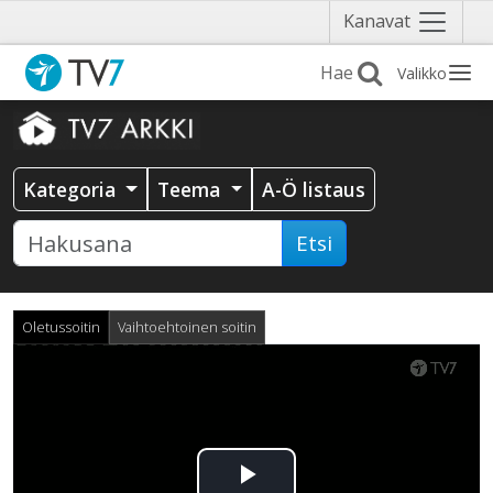
Näytä
Kanavat
valikko
Valikko
Kategoria
Teema
A-Ö listaus
Etsi
Oletussoitin
Vaihtoehtoinen soitin