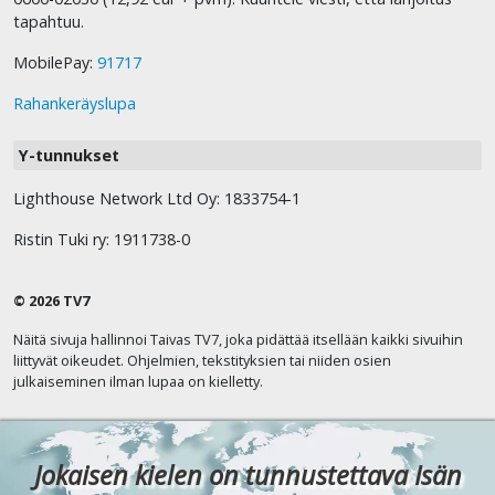
tapahtuu.
MobilePay:
91717
Rahankeräyslupa
Y-tunnukset
Lighthouse Network Ltd Oy: 1833754-1
Ristin Tuki ry: 1911738-0
© 2026 TV7
Näitä sivuja hallinnoi Taivas TV7, joka pidättää itsellään kaikki sivuihin
liittyvät oikeudet. Ohjelmien, tekstityksien tai niiden osien
julkaiseminen ilman lupaa on kielletty.
Jokaisen kielen on tunnustettava Isän