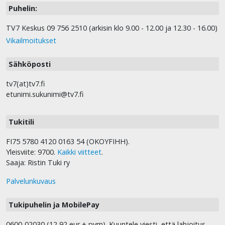
Puhelin:
TV7 Keskus 09 756 2510 (arkisin klo 9.00 - 12.00 ja 12.30 - 16.00)
Vikailmoitukset
Sähköposti
tv7(at)tv7.fi
etunimi.sukunimi@tv7.fi
Tukitili
FI75 5780 4120 0163 54 (OKOYFIHH).
Yleisviite: 9700.
Kaikki viitteet
.
Saaja: Ristin Tuki ry
Palvelunkuvaus
Tukipuhelin ja MobilePay
0600-02030 (12,92 eur + pvm). Kuuntele viesti, että lahjoitus