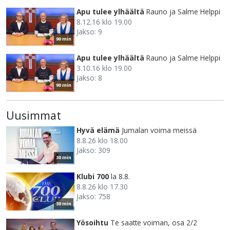
Apu tulee ylhäältä
Rauno ja Salme Helppi
8.12.16 klo 19.00
Jakso: 9
90 min
Apu tulee ylhäältä
Rauno ja Salme Helppi
3.10.16 klo 19.00
Jakso: 8
90 min
Uusimmat
Hyvä elämä
Jumalan voima meissä
8.8.26 klo 18.00
Jakso: 309
30 min
Klubi 700
la 8.8.
8.8.26 klo 17.30
Jakso: 758
30 min
Yösoihtu
Te saatte voiman, osa 2/2