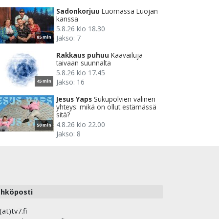
Sadonkorjuu
Luomassa Luojan
kanssa
5.8.26 klo 18.30
Jakso: 7
85 min
Rakkaus puhuu
Kaavailuja
taivaan suunnalta
5.8.26 klo 17.45
Jakso: 16
45 min
Jesus Yaps
Sukupolvien välinen
yhteys: mikä on ollut estämässä
sitä?
4.8.26 klo 22.00
50 min
Jakso: 8
hköposti
(at)tv7.fi