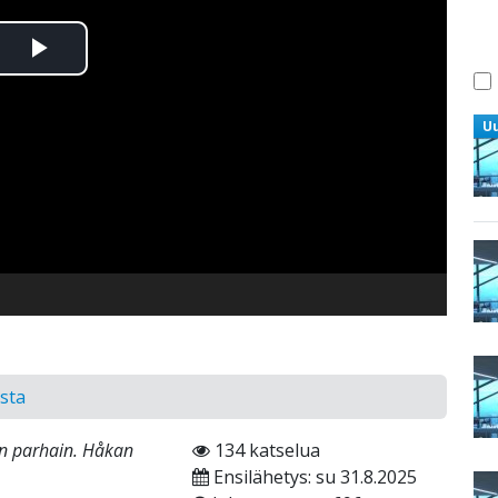
Toista
Video
U
asta
on parhain. Håkan
134 katselua
Ensilähetys: su 31.8.2025