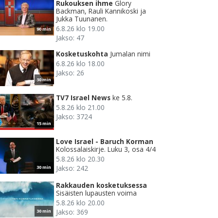
Rukouksen ihme
Glory
Backman, Rauli Kannikoski ja
Jukka Tuunanen.
6.8.26 klo 19.00
90 min
Jakso: 47
Kosketuskohta
Jumalan nimi
6.8.26 klo 18.00
Jakso: 26
30 min
TV7 Israel News
ke 5.8.
5.8.26 klo 21.00
Jakso: 3724
15 min
Love Israel - Baruch Korman
Kolossalaiskirje. Luku 3, osa 4/4
5.8.26 klo 20.30
Jakso: 242
30 min
Rakkauden kosketuksessa
Sisäisten lupausten voima
5.8.26 klo 20.00
Jakso: 369
30 min