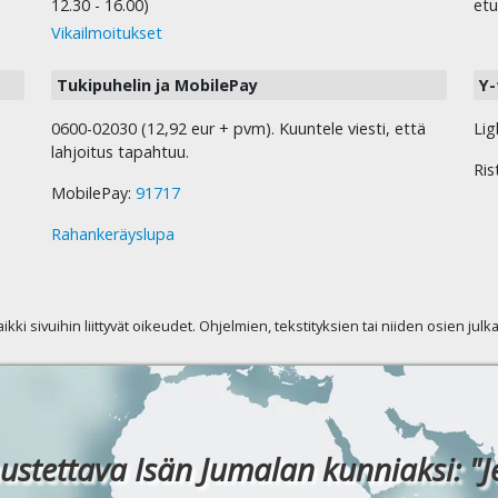
12.30 - 16.00)
etu
Vikailmoitukset
Tukipuhelin ja MobilePay
Y-
0600-02030 (12,92 eur + pvm). Kuuntele viesti, että
Lig
lahjoitus tapahtuu.
Ris
MobilePay:
91717
Rahankeräyslupa
kaikki sivuihin liittyvät oikeudet. Ohjelmien, tekstityksien tai niiden osien jul
ustettava Isän Jumalan kunniaksi: "J