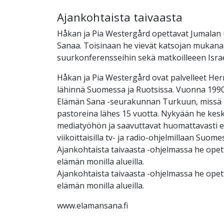
Ajankohtaista taivaasta
Håkan ja Pia Westergård opettavat Jumalan 
Sanaa. Toisinaan he vievät katsojan mukana
suurkonferensseihin sekä matkoilleeen Israel
Håkan ja Pia Westergård ovat palvelleet Herr
lähinnä Suomessa ja Ruotsissa. Vuonna 1990
Elämän Sana -seurakunnan Turkuun, missä 
pastoreina lähes 15 vuotta. Nykyään he kesk
mediatyöhön ja saavuttavat huomattavasti
viikoittaisilla tv- ja radio-ohjelmillaan Suome
Ajankohtaista taivaasta -ohjelmassa he ope
elämän monilla alueilla.
Ajankohtaista taivaasta -ohjelmassa he ope
elämän monilla alueilla.
www.elamansana.fi