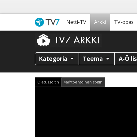
Netti-TV
Arkki
TV-opas
Kategoria
Teema
A-Ö li
Oletussoitin
Vaihtoehtoinen soitin