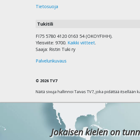
Tietosuoja
Tukitili
FI75 5780 4120 0163 54 (OKOYFIHH).
Yleisviite: 9700.
Kaikki viitteet
.
Saaja: Ristin Tuki ry
Palvelunkuvaus
© 2026 TV7
Näitä sivuja hallinnoi Taivas TV7, joka pidättää itsellään 
Jokaisen kielen on tunn