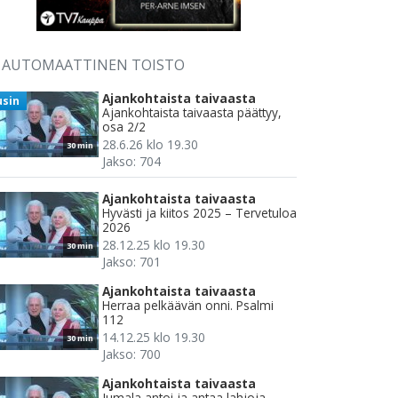
AUTOMAATTINEN TOISTO
Ajankohtaista taivaasta
usin
Ajankohtaista taivaasta päättyy,
osa 2/2
28.6.26 klo 19.30
30 min
Jakso: 704
Ajankohtaista taivaasta
Hyvästi ja kiitos 2025 – Tervetuloa
2026
28.12.25 klo 19.30
30 min
Jakso: 701
Ajankohtaista taivaasta
Herraa pelkäävän onni. Psalmi
112
14.12.25 klo 19.30
30 min
Jakso: 700
Ajankohtaista taivaasta
Jumala antoi ja antaa lahjoja