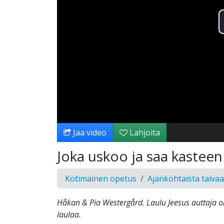
Jaa video
Lahjoita
Joka uskoo ja saa kasteen
Kotimainen opetus
Ajankohtaista taiva
Håkan & Pia Westergård. Laulu Jeesus auttaja 
laulaa.