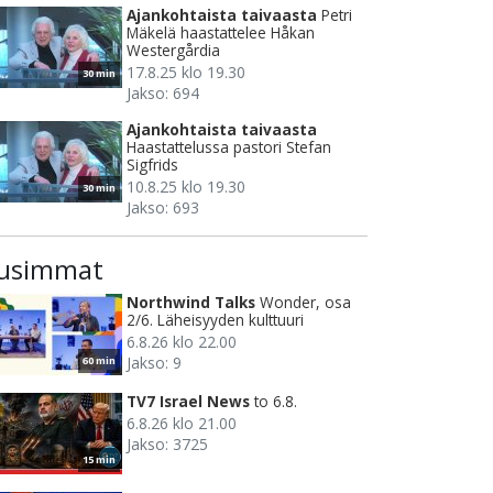
Ajankohtaista taivaasta
Petri
Mäkelä haastattelee Håkan
Westergårdia
17.8.25 klo 19.30
30 min
Jakso: 694
Ajankohtaista taivaasta
Haastattelussa pastori Stefan
Sigfrids
10.8.25 klo 19.30
30 min
Jakso: 693
usimmat
Northwind Talks
Wonder, osa
2/6. Läheisyyden kulttuuri
6.8.26 klo 22.00
Jakso: 9
60 min
TV7 Israel News
to 6.8.
6.8.26 klo 21.00
Jakso: 3725
15 min