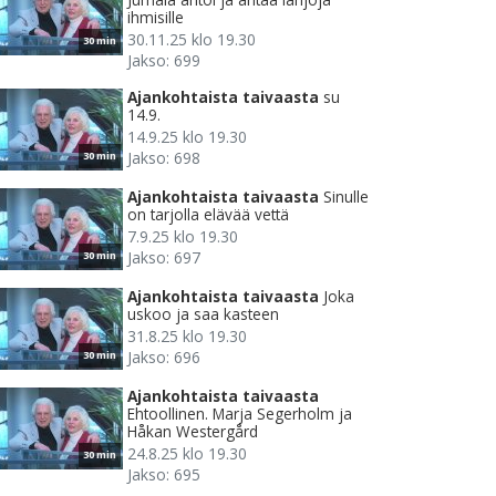
ihmisille
30.11.25 klo 19.30
30 min
Jakso: 699
Ajankohtaista taivaasta
su
14.9.
14.9.25 klo 19.30
Jakso: 698
30 min
Ajankohtaista taivaasta
Sinulle
on tarjolla elävää vettä
7.9.25 klo 19.30
Jakso: 697
30 min
Ajankohtaista taivaasta
Joka
uskoo ja saa kasteen
31.8.25 klo 19.30
Jakso: 696
30 min
Ajankohtaista taivaasta
Ehtoollinen. Marja Segerholm ja
Håkan Westergård
24.8.25 klo 19.30
30 min
Jakso: 695