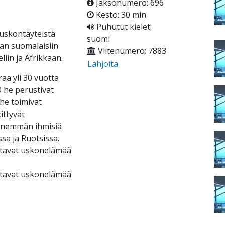
Jaksonumero: 696
Kesto: 30 min
Puhutut kielet:
uskontäyteistä
suomi
an suomalaisiin
Viitenumero: 7883
iin ja Afrikkaan.
Lahjoita
aa yli 30 vuotta
 he perustivat
he toimivat
ittyvät
 enemmän ihmisiä
ssa ja Ruotsissa.
ttavat uskonelämää
ttavat uskonelämää