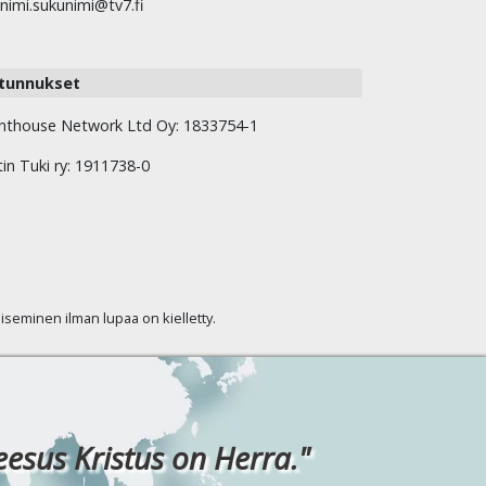
nimi.sukunimi@tv7.fi
tunnukset
hthouse Network Ltd Oy: 1833754-1
tin Tuki ry: 1911738-0
kaiseminen ilman lupaa on kielletty.
eesus Kristus on Herra."