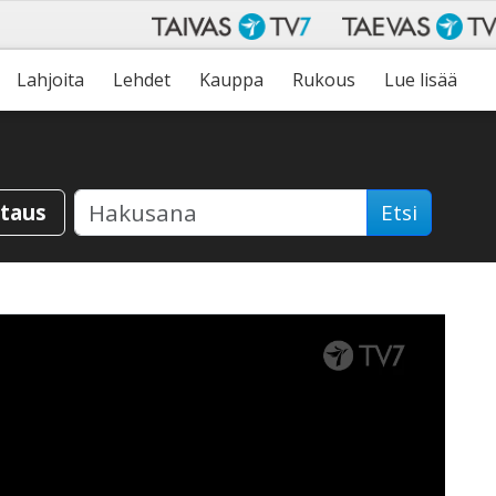
Lahjoita
Lehdet
Kauppa
Rukous
Lue lisää
staus
Etsi