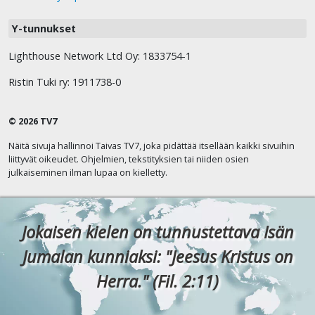
Y-tunnukset
Lighthouse Network Ltd Oy: 1833754-1
Ristin Tuki ry: 1911738-0
© 2026 TV7
Näitä sivuja hallinnoi Taivas TV7, joka pidättää itsellään kaikki sivuihin
liittyvät oikeudet. Ohjelmien, tekstityksien tai niiden osien
julkaiseminen ilman lupaa on kielletty.
Jokaisen kielen on tunnustettava Isän
Jumalan kunniaksi: "Jeesus Kristus on
Herra." (Fil. 2:11)