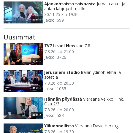
Ajankohtaista taivaasta
Jumala antoi ja
antaa lahjoja ihmisille
30.11.25 klo 19.30
Jakso: 699
30 min
Uusimmat
TV7 Israel News
pe 7.8.
7.8.26 klo 21.00
Jakso: 3726
15 min
Jerusalem studio
Iranin ydinohjelma ja
sotatila
7.8.26 klo 20.30
Jakso: 1035
30 min
Isännän pöydässä
Vieraana Veikko Flink.
Osa 2/3
7.8.26 klo 20.00
Jakso: 583
30 min
Yliluonnollista
Vieraana David Herzog
7.8.26 klo 19.30