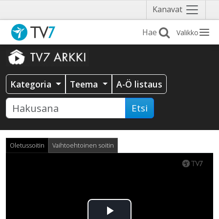
Näytä
Kanavat
valikko
Valikko
Kategoria
Teema
A-Ö listaus
Etsi
Oletussoitin
Vaihtoehtoinen soitin