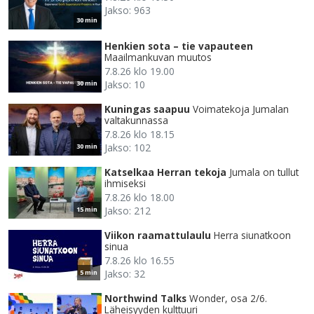
Jakso: 963
30 min
Henkien sota – tie vapauteen
Maailmankuvan muutos
7.8.26 klo 19.00
Jakso: 10
30 min
Kuningas saapuu
Voimatekoja Jumalan
valtakunnassa
7.8.26 klo 18.15
Jakso: 102
30 min
Katselkaa Herran tekoja
Jumala on tullut
ihmiseksi
7.8.26 klo 18.00
Jakso: 212
15 min
Viikon raamattulaulu
Herra siunatkoon
sinua
7.8.26 klo 16.55
Jakso: 32
5 min
Northwind Talks
Wonder, osa 2/6.
Läheisyyden kulttuuri