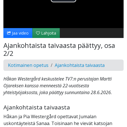
Toista
Video
Jaa video
Lahjoita
Ajankohtaista taivaasta päättyy, osa
2/2
Kotimainen opetus
Ajankohtaista taivaasta
Håkan Westergård keskustelee TV7:n perustajan Martti
Ojareksen kanssa menneestä 22-vuotisesta
yhteistyöjaksosta, joka päättyy sunnuntaina 28.6.2026.
Ajankohtaista taivaasta
Håkan ja Pia Westergård opettavat Jumalan
uskontäyteistä Sanaa. Toisinaan he vievät katsojan