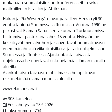
mukanaan suomalaisiin suurkonferensseihin sekä
matkoilleeen Israeliin ja Afrikkaan.
Håkan ja Pia Westergård ovat palvelleet Herraa yli 30
vuotta lähinnä Suomessa ja Ruotsissa. Vuonna 1990 he
perustivat Elämän Sana -seurakunnan Turkuun, missä
he toimivat pastoreina lähes 15 vuotta. Nykyään he
keskittyvät mediatyöhön ja saavuttavat huomattavasti
enemmän ihmisiä viikoittaisilla tv- ja radio-ohjelmillaan
Suomessa ja Ruotsissa. Ajankohtaista taivaasta -
ohjelmassa he opettavat uskonelämää elämän monilla
alueilla.
Ajankohtaista taivaasta -ohjelmassa he opettavat
uskonelämää elämän monilla alueilla.
www.elamansana.fi
308 katselua
Ensilähetys: su 28.6.2026
Jaksonumero: 704