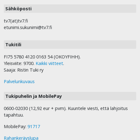
Sähköposti
tv7(at)tv7.fi
etunimi.sukunimi@tv7.fi
Tukitili
FI75 5780 4120 0163 54 (OKOYFIHH).
Yleisviite: 9700.
Kaikki viitteet
.
Saaja: Ristin Tuki ry
Palvelunkuvaus
Tukipuhelin ja MobilePay
0600-02030 (12,92 eur + pvm). Kuuntele viesti, että lahjoitus
tapahtuu.
MobilePay:
91717
Rahankeräyslupa