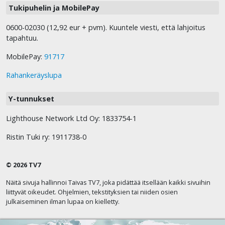
Tukipuhelin ja MobilePay
0600-02030 (12,92 eur + pvm). Kuuntele viesti, että lahjoitus
tapahtuu.
MobilePay:
91717
Rahankeräyslupa
Y-tunnukset
Lighthouse Network Ltd Oy: 1833754-1
Ristin Tuki ry: 1911738-0
© 2026 TV7
Näitä sivuja hallinnoi Taivas TV7, joka pidättää itsellään kaikki sivuihin
liittyvät oikeudet. Ohjelmien, tekstityksien tai niiden osien
julkaiseminen ilman lupaa on kielletty.