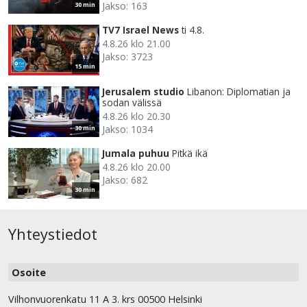
Jakso: 163
30 min
TV7 Israel News
ti 4.8.
4.8.26 klo 21.00
Jakso: 3723
15 min
Jerusalem studio
Libanon: Diplomatian ja
sodan välissä
4.8.26 klo 20.30
Jakso: 1034
30 min
Jumala puhuu
Pitkä ikä
4.8.26 klo 20.00
Jakso: 682
30 min
Yhteystiedot
Osoite
Vilhonvuorenkatu 11 A 3. krs 00500 Helsinki