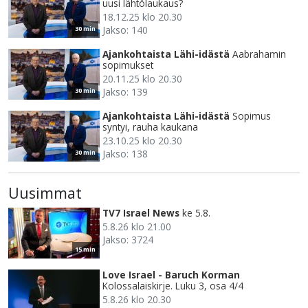
uusi lähtölaukaus?
18.12.25 klo 20.30
Jakso: 140
30 min
Ajankohtaista Lähi-idästä
Aabrahamin
sopimukset
20.11.25 klo 20.30
Jakso: 139
30 min
Ajankohtaista Lähi-idästä
Sopimus
syntyi, rauha kaukana
23.10.25 klo 20.30
Jakso: 138
30 min
Uusimmat
TV7 Israel News
ke 5.8.
5.8.26 klo 21.00
Jakso: 3724
15 min
Love Israel - Baruch Korman
Kolossalaiskirje. Luku 3, osa 4/4
5.8.26 klo 20.30