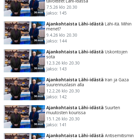
tavoitteet Lähi-idässä
7.5.26 klo 20.30
Jakso: 145
30 min
Ajankohtaista Lähi-idästä
Lähi-itä. Mihin
menet?
9.4.26 klo 20.30
Jakso: 144
30 min
Ajankohtaista Lähi-idästä
Uskontojen
sota
12.3.26 klo 20.30
Jakso: 143
30 min
Ajankohtaista Lähi-idästä
Iran ja Gaza
suurennuslasin alla
12.2.26 klo 20.30
Jakso: 142
30 min
Ajankohtaista Lähi-idästä
Suurten
muutosten kourissa
15.1.26 klo 20.30
Jakso: 141
30 min
Ajankohtaista Lähi-idästä
Antisemitismin