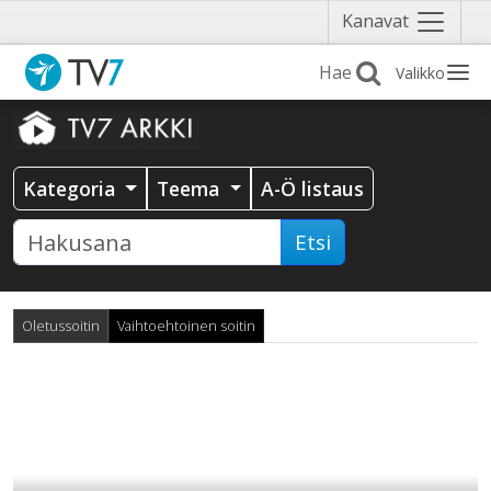
Näytä
Kanavat
valikko
Valikko
Kategoria
Teema
A-Ö listaus
Etsi
Oletussoitin
Vaihtoehtoinen soitin