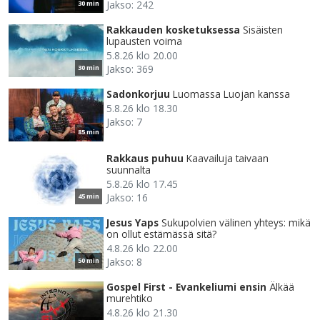
Jakso: 242
30 min
Rakkauden kosketuksessa
Sisäisten
lupausten voima
5.8.26 klo 20.00
Jakso: 369
30 min
Sadonkorjuu
Luomassa Luojan kanssa
5.8.26 klo 18.30
Jakso: 7
85 min
Rakkaus puhuu
Kaavailuja taivaan
suunnalta
5.8.26 klo 17.45
Jakso: 16
45 min
Jesus Yaps
Sukupolvien välinen yhteys: mikä
on ollut estämässä sitä?
4.8.26 klo 22.00
Jakso: 8
50 min
Gospel First - Evankeliumi ensin
Älkää
murehtiko
4.8.26 klo 21.30