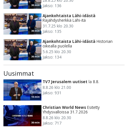
28.8.25 klo 20.30
Jakso: 136
30 min
Ajankohtaista Lähi-idästä
Räjähdysherkkä Lähi-itä
31.7.25 klo 20.30
Jakso: 135
30 min
Ajankohtaista Lähi-idästä
Historian
oikealla puolella
5.6.25 klo 20.30
Jakso: 134
30 min
Uusimmat
TV7 Jerusalem uutiset
la 8.8.
8.8.26 klo 21.00
Jakso: 931
15 min
Christian World News
Esitetty
Yhdysvalloissa 31.7.2026
8.8.26 klo 20.30
Jakso: 717
30 min