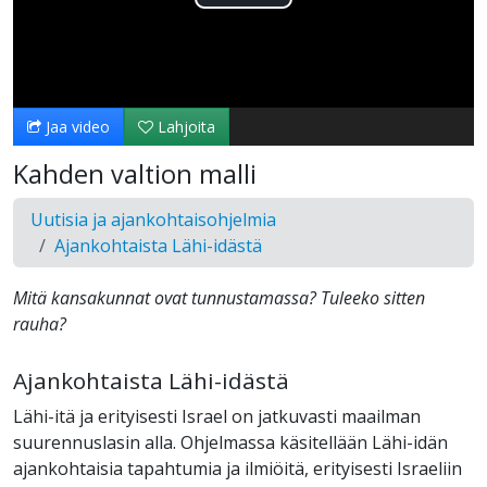
Toista
Video
Jaa video
Lahjoita
Kahden valtion malli
Uutisia ja ajankohtaisohjelmia
Ajankohtaista Lähi-idästä
Mitä kansakunnat ovat tunnustamassa? Tuleeko sitten
rauha?
Ajankohtaista Lähi-idästä
Lähi-itä ja erityisesti Israel on jatkuvasti maailman
suurennuslasin alla. Ohjelmassa käsitellään Lähi-idän
ajankohtaisia tapahtumia ja ilmiöitä, erityisesti Israeliin