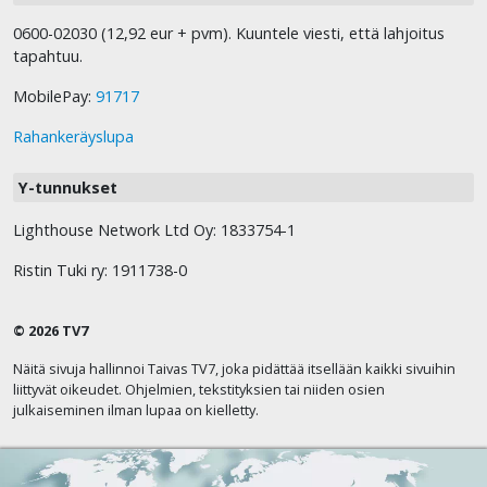
0600-02030 (12,92 eur + pvm). Kuuntele viesti, että lahjoitus
tapahtuu.
MobilePay:
91717
Rahankeräyslupa
Y-tunnukset
Lighthouse Network Ltd Oy: 1833754-1
Ristin Tuki ry: 1911738-0
© 2026 TV7
Näitä sivuja hallinnoi Taivas TV7, joka pidättää itsellään kaikki sivuihin
liittyvät oikeudet. Ohjelmien, tekstityksien tai niiden osien
julkaiseminen ilman lupaa on kielletty.