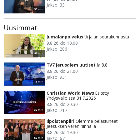
Jakso: 33
30 min
Uusimmat
Jumalanpalvelus
Urjalan seurakunnasta
9.8.26 klo 10.00
Jakso: 286
45 min
TV7 Jerusalem uutiset
la 8.8.
8.8.26 klo 21.00
Jakso: 931
15 min
Christian World News
Esitetty
Yhdysvalloissa 31.7.2026
8.8.26 klo 20.30
Jakso: 717
30 min
Ilpoistenpiiri
Olemme pelastuneet
Jeesuksen veren hinnalla
8.8.26 klo 19.30
Jakso: 67
60 min