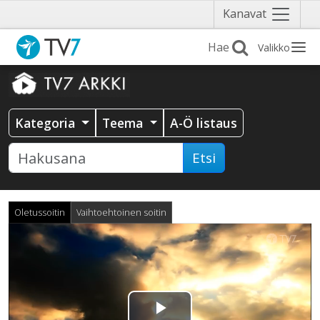
Näytä
Kanavat
valikko
Valikko
Kategoria
Teema
A-Ö listaus
Etsi
Oletussoitin
Vaihtoehtoinen soitin