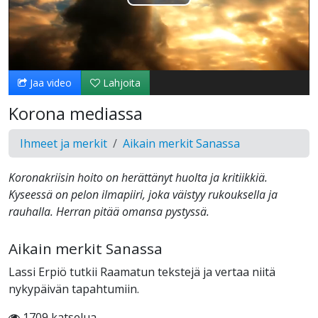
Toista
Video
Jaa video
Lahjoita
Korona mediassa
Ihmeet ja merkit
Aikain merkit Sanassa
Koronakriisin hoito on herättänyt huolta ja kritiikkiä.
Kyseessä on pelon ilmapiiri, joka väistyy rukouksella ja
rauhalla. Herran pitää omansa pystyssä.
Aikain merkit Sanassa
Lassi Erpiö tutkii Raamatun tekstejä ja vertaa niitä
nykypäivän tapahtumiin.
1709 katselua