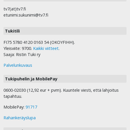
tv7(at)tv7.fi
etunimi.sukunimi@tv7.fi
Tukitili
FI75 5780 4120 0163 54 (OKOYFIHH).
Yleisviite: 9700.
Kaikki viitteet
.
Saaja: Ristin Tuki ry
Palvelunkuvaus
Tukipuhelin ja MobilePay
0600-02030 (12,92 eur + pvm). Kuuntele viesti, että lahjoitus
tapahtuu.
MobilePay:
91717
Rahankeräyslupa