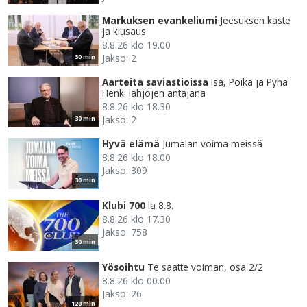
Markuksen evankeliumi
Jeesuksen kaste
ja kiusaus
8.8.26 klo 19.00
Jakso: 2
30 min
Aarteita saviastioissa
Isä, Poika ja Pyhä
Henki lahjojen antajana
8.8.26 klo 18.30
Jakso: 2
30 min
Hyvä elämä
Jumalan voima meissä
8.8.26 klo 18.00
Jakso: 309
30 min
Klubi 700
la 8.8.
8.8.26 klo 17.30
Jakso: 758
30 min
Yösoihtu
Te saatte voiman, osa 2/2
8.8.26 klo 00.00
Jakso: 26
120 min