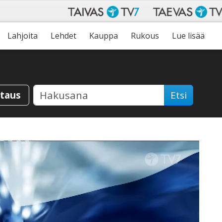
Lahjoita
Lehdet
Kauppa
Rukous
Lue lisää
staus
Etsi