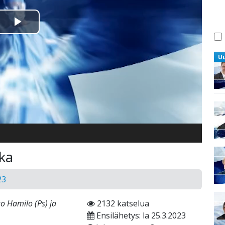
Toista
Video
U
kka
23
o Hamilo (Ps) ja
2132 katselua
Ensilähetys: la 25.3.2023