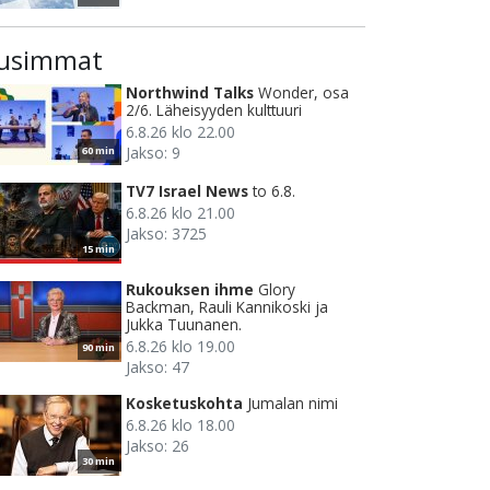
usimmat
Northwind Talks
Wonder, osa
2/6. Läheisyyden kulttuuri
6.8.26 klo 22.00
Jakso: 9
60 min
TV7 Israel News
to 6.8.
6.8.26 klo 21.00
Jakso: 3725
15 min
Rukouksen ihme
Glory
Backman, Rauli Kannikoski ja
Jukka Tuunanen.
6.8.26 klo 19.00
90 min
Jakso: 47
Kosketuskohta
Jumalan nimi
6.8.26 klo 18.00
Jakso: 26
30 min