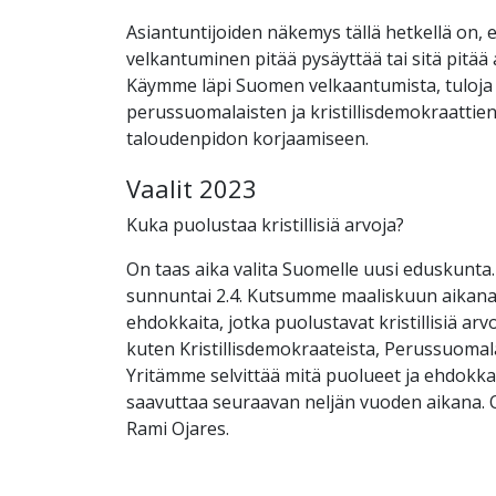
Asiantuntijoiden näkemys tällä hetkellä on, e
velkantuminen pitää pysäyttää tai sitä pitää 
Käymme läpi Suomen velkaantumista, tuloja
perussuomalaisten ja kristillisdemokraattie
taloudenpidon korjaamiseen.
Vaalit 2023
Kuka puolustaa kristillisiä arvoja?
On taas aika valita Suomelle uusi eduskunta.
sunnuntai 2.4. Kutsumme maaliskuun aikana
ehdokkaita, jotka puolustavat kristillisiä arv
kuten Kristillisdemokraateista, Perussuomala
Yritämme selvittää mitä puolueet ja ehdokka
saavuttaa seuraavan neljän vuoden aikana. 
Rami Ojares.