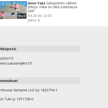
Jesus Yaps
Sukupolvien välinen
yhteys: mikä on ollut estämässä
sitä?
4.8.26 klo 22.00
50 min
Jakso: 8
hköposti
(at)tv7.fi
nimi.sukunimi@tv7.fi
tunnukset
hthouse Network Ltd Oy: 1833754-1
tin Tuki ry: 1911738-0