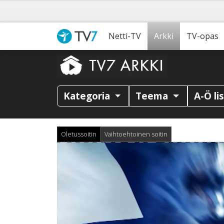
Netti-TV
Arkki
TV-opas
Kategoria
Teema
A-Ö li
Oletussoitin
Vaihtoehtoinen soitin