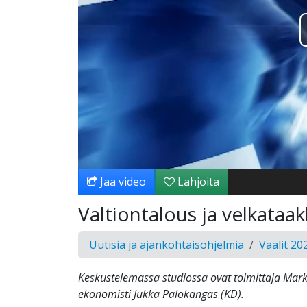
Jaa video
Lahjoita
Valtiontalous ja velkataa
Uutisia ja ajankohtaisohjelmia
Vaalit 20
Keskustelemassa studiossa ovat toimittaja Mark
ekonomisti Jukka Palokangas (KD).