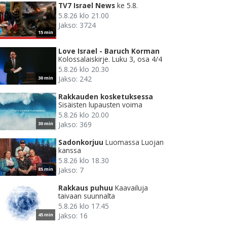
TV7 Israel News
ke 5.8.
5.8.26 klo 21.00
Jakso: 3724
15 min
Love Israel - Baruch Korman
Kolossalaiskirje. Luku 3, osa 4/4
5.8.26 klo 20.30
Jakso: 242
30 min
Rakkauden kosketuksessa
Sisäisten lupausten voima
5.8.26 klo 20.00
Jakso: 369
30 min
Sadonkorjuu
Luomassa Luojan
kanssa
5.8.26 klo 18.30
Jakso: 7
85 min
Rakkaus puhuu
Kaavailuja
taivaan suunnalta
5.8.26 klo 17.45
Jakso: 16
45 min