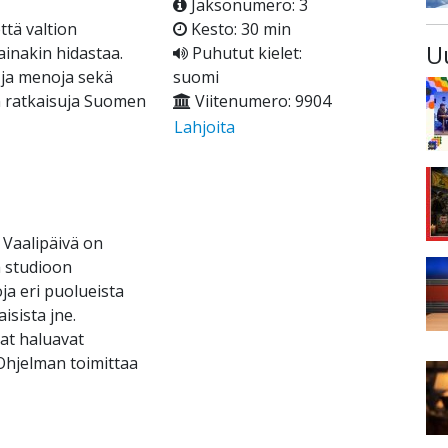
Jaksonumero: 3
ttä valtion
Kesto: 30 min
U
ainakin hidastaa.
Puhutut kielet:
 ja menoja sekä
suomi
n ratkaisuja Suomen
Viitenumero: 9904
Lahjoita
 Vaalipäivä on
 studioon
oja eri puolueista
isista jne.
at haluavat
Ohjelman toimittaa