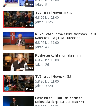
Jakso: 9
60 min
TV7 Israel News
to 6.8.
6.8.26 klo 21.00
Jakso: 3725
15 min
Rukouksen ihme
Glory Backman, Rauli
Kannikoski ja Jukka Tuunanen.
6.8.26 klo 19.00
Jakso: 47
90 min
Kosketuskohta
Jumalan nimi
6.8.26 klo 18.00
Jakso: 26
30 min
TV7 Israel News
ke 5.8.
5.8.26 klo 21.00
Jakso: 3724
15 min
Love Israel - Baruch Korman
Kolossalaiskirje. Luku 3, osa 4/4