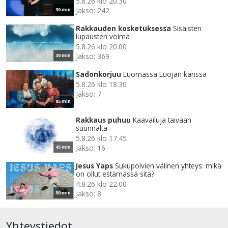
5.8.26 klo 20.30
Jakso: 242
30 min
Rakkauden kosketuksessa
Sisäisten
lupausten voima
5.8.26 klo 20.00
Jakso: 369
30 min
Sadonkorjuu
Luomassa Luojan kanssa
5.8.26 klo 18.30
Jakso: 7
85 min
Rakkaus puhuu
Kaavailuja taivaan
suunnalta
5.8.26 klo 17.45
Jakso: 16
45 min
Jesus Yaps
Sukupolvien välinen yhteys: mikä
on ollut estämässä sitä?
4.8.26 klo 22.00
Jakso: 8
50 min
Yhteystiedot