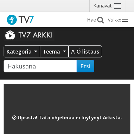
Näytä
Kanavat
valikko
Valikko
Kategoria
Teema
A-Ö listaus
Etsi
Upsista! Tätä ohjelmaa ei löytynyt Arkista.