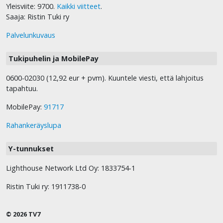
Yleisviite: 9700.
Kaikki viitteet
.
Saaja: Ristin Tuki ry
Palvelunkuvaus
Tukipuhelin ja MobilePay
0600-02030 (12,92 eur + pvm). Kuuntele viesti, että lahjoitus
tapahtuu.
MobilePay:
91717
Rahankeräyslupa
Y-tunnukset
Lighthouse Network Ltd Oy: 1833754-1
Ristin Tuki ry: 1911738-0
© 2026 TV7