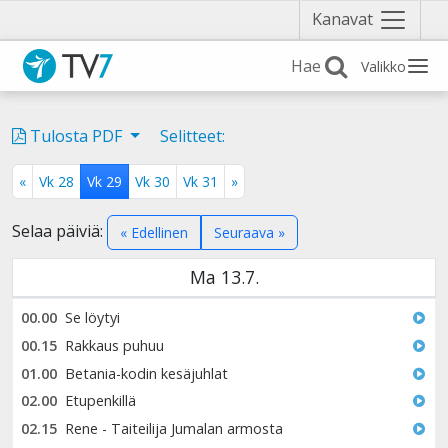
Näytä
Kanavat
valikko
Valikko
Tulosta PDF
Selitteet:
«
Vk 28
Vk 29
Vk 30
Vk 31
»
Selaa päiviä:
« Edellinen
Seuraava »
Ma 13.7.
00.00
Se löytyi
00.15
Rakkaus puhuu
01.00
Betania-kodin kesäjuhlat
02.00
Etupenkillä
02.15
Rene - Taiteilija Jumalan armosta