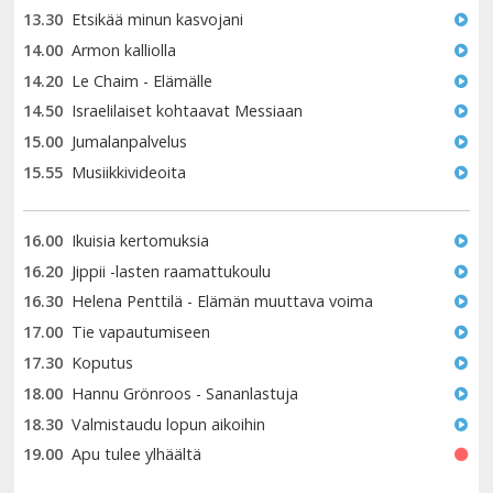
13.30
Etsikää minun kasvojani
14.00
Armon kalliolla
14.20
Le Chaim - Elämälle
14.50
Israelilaiset kohtaavat Messiaan
15.00
Jumalanpalvelus
15.55
Musiikkivideoita
16.00
Ikuisia kertomuksia
16.20
Jippii -lasten raamattukoulu
16.30
Helena Penttilä - Elämän muuttava voima
17.00
Tie vapautumiseen
17.30
Koputus
18.00
Hannu Grönroos - Sananlastuja
18.30
Valmistaudu lopun aikoihin
19.00
Apu tulee ylhäältä