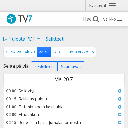
Näytä
Kanavat
valikko
Valikko
Tulosta PDF
Selitteet:
«
Vk 28
Vk 29
Vk 30
Vk 31
Tämä viikko
»
Selaa päiviä:
« Edellinen
Seuraava »
Ma 20.7.
00.00
Se löytyi
00.15
Rakkaus puhuu
01.00
Betania-kodin kesäjuhlat
02.00
Etupenkillä
02.15
Rene - Taiteilija Jumalan armosta