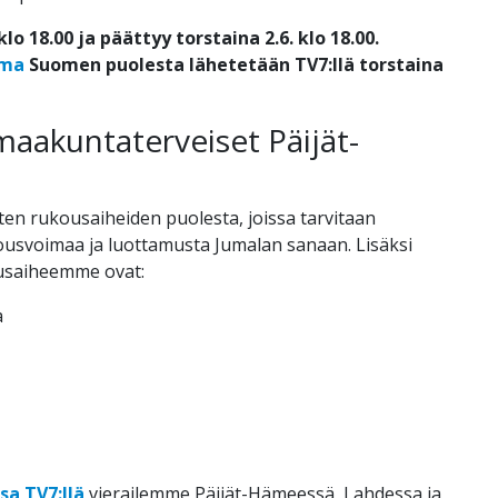
klo 18.00 ja
päättyy
torstaina 2.6. klo 18.00.
lma
Suomen puolesta lähetetään TV7:llä torstaina
maakuntaterveiset Päijät-
ten rukousaiheiden puolesta, joissa tarvitaan
kousvoimaa ja luottamusta Jumalan sanaan.
Lisäksi
usaiheemme ovat:
a
a TV7:llä
vierailemme Päijät-Hämeessä, Lahdessa ja