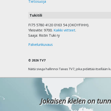
Tietosuoja
Tukitili
FI75 5780 4120 0163 54 (OKOYFIHH).
Yleisviite: 9700.
Kaikki viitteet
.
Saaja: Ristin Tuki ry
Palvelunkuvaus
© 2026 TV7
Näitä sivuja hallinnoi Taivas TV7, joka pidättää itsellään 
Jokaisen kielen on tunn