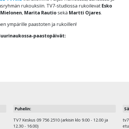
usryhmän rukouksiin. TV7-studiossa rukoilevat
Esko
 Mielonen
,
Marita Rautio
sekä
Martti Ojares
.
 ympärille paastoten ja rukoillen!
uurinaukossa-paastopäivät:
Puhelin:
Sä
TV7 Keskus 09 756 2510 (arkisin klo 9.00 - 12.00 ja
tv7
12.30 - 16.00)
etu