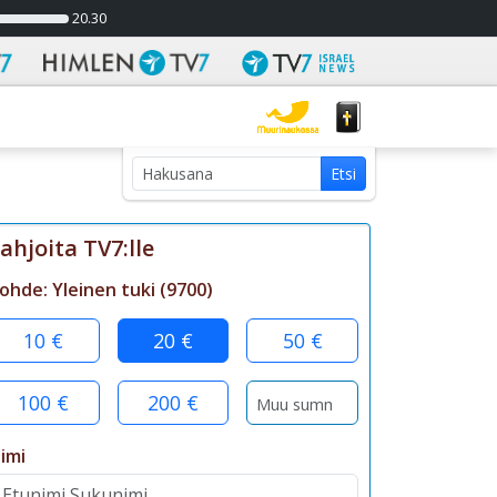
20.30
Hakutulokset
Etsi
haulle:
ahjoita TV7:lle
ohde:
Yleinen tuki
(
9700
)
10 €
20 €
50 €
100 €
200 €
imi