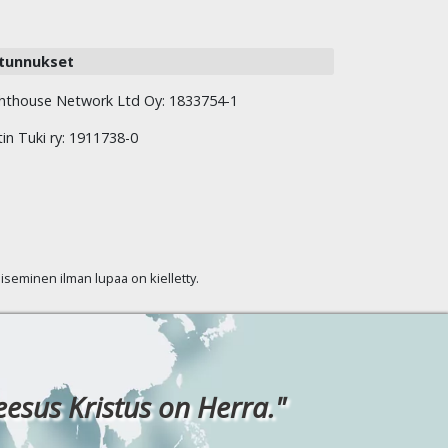
tunnukset
hthouse Network Ltd Oy: 1833754-1
tin Tuki ry: 1911738-0
kaiseminen ilman lupaa on kielletty.
eesus Kristus on Herra."