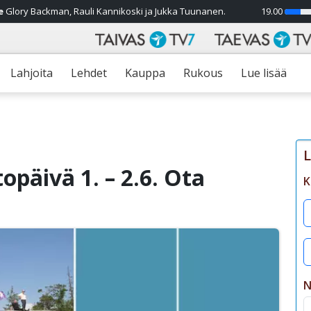
e
Glory Backman, Rauli Kannikoski ja Jukka Tuunanen.
19.00
23%
Lahjoita
Lehdet
Kauppa
Rukous
Lue lisää
L
päivä 1. – 2.6. Ota
K
N