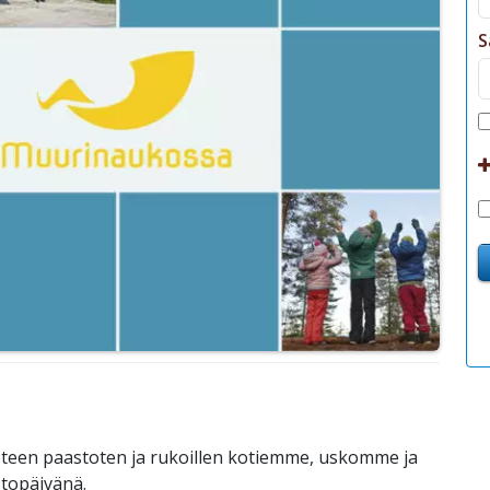
S
teen paastoten ja rukoillen kotiemme, uskomme ja
topäivänä.