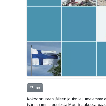
Jaa
Kokoonnutaan jälleen joukolla Jumalamme e
isänmaamme puolesta Muurinaukossa-paas