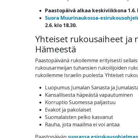
Paastopäivä alkaa keskiviikkona 1.6. 
Suora Muurinaukossa-esirukousohje
2.6. klo 18.30.
Yhteiset rukousaiheet ja 
Hämeestä
Paastopäivänä rukoilemme erityisesti sellais
rukousarmeijan tuhansien rukoilijoiden ru
rukoilemme Israelin puolesta.
Yhteiset ruko
Luopumus Jumalan Sanasta ja Jumalast
Kansallisesta häpeästä vapautuminen
Korruptio Suomessa paljastuu
Evakot ja pakolaiset
Suomalaisten pelko kasvanut
Rauha, jota maailma ei voi antaa
Paastopäivän
suorassa esirukousohjelmass