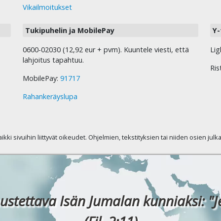
Vikailmoitukset
Tukipuhelin ja MobilePay
Y-
0600-02030 (12,92 eur + pvm). Kuuntele viesti, että
Lig
lahjoitus tapahtuu.
Ris
MobilePay:
91717
Rahankeräyslupa
kaikki sivuihin liittyvät oikeudet. Ohjelmien, tekstityksien tai niiden osien jul
ustettava Isän Jumalan kunniaksi: "J