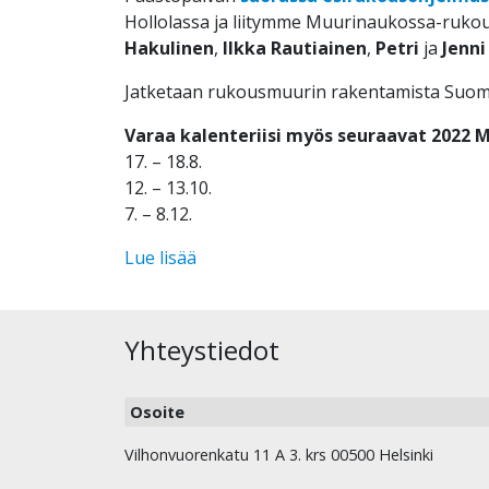
Hollolassa ja liitymme Muurinaukossa-ruko
Hakulinen
,
Ilkka Rautiainen
,
Petri
ja
Jenni
Jatketaan rukousmuurin rakentamista Suomen
Varaa kalenteriisi myös
seuraavat
2022 M
17. – 18.8.
12. – 13.10.
7. – 8.12.
Lue lisää
Yhteystiedot
Osoite
Vilhonvuorenkatu 11 A 3. krs 00500 Helsinki