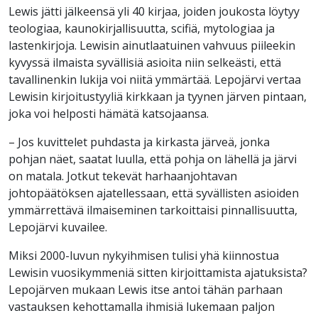
Lewis jätti jälkeensä yli 40 kirjaa, joiden joukosta löytyy
teologiaa, kaunokirjallisuutta, scifiä, mytologiaa ja
lastenkirjoja. Lewisin ainutlaatuinen vahvuus piileekin
kyvyssä ilmaista syvällisiä asioita niin selkeästi, että
tavallinenkin lukija voi niitä ymmärtää. Lepojärvi vertaa
Lewisin kirjoitustyyliä kirkkaan ja tyynen järven pintaan,
joka voi helposti hämätä katsojaansa.
– Jos kuvittelet puhdasta ja kirkasta järveä, jonka
pohjan näet, saatat luulla, että pohja on lähellä ja järvi
on matala. Jotkut tekevät harhaanjohtavan
johtopäätöksen ajatellessaan, että syvällisten asioiden
ymmärrettävä ilmaiseminen tarkoittaisi pinnallisuutta,
Lepojärvi kuvailee.
Miksi 2000-luvun nykyihmisen tulisi yhä kiinnostua
Lewisin vuosikymmeniä sitten kirjoittamista ajatuksista?
Lepojärven mukaan Lewis itse antoi tähän parhaan
vastauksen kehottamalla ihmisiä lukemaan paljon