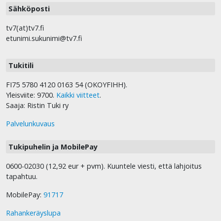
Sähköposti
tv7(at)tv7.fi
etunimi.sukunimi@tv7.fi
Tukitili
FI75 5780 4120 0163 54 (OKOYFIHH).
Yleisviite: 9700.
Kaikki viitteet
.
Saaja: Ristin Tuki ry
Palvelunkuvaus
Tukipuhelin ja MobilePay
0600-02030 (12,92 eur + pvm). Kuuntele viesti, että lahjoitus
tapahtuu.
MobilePay:
91717
Rahankeräyslupa