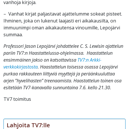
vanhoja kirjoja.
– Vanhat kirjat paljastavat ajattelumme sokeat pisteet.
Ihminen, joka on lukenut laajasti eri aikakausilta, on
immuunimpi oman aikakautensa vinoumille, Lepojärvi
summaa.
Professori Jason Lepojärvi johdattelee C. S. Lewisin ajattelun
pariin TV7:n Haastattelussa-ohjelmassa. Haastattelun
ensimmäinen jakso on katsottavissa
TV7:n Arkki-
verkkokirjastosta
. Haastattelun toisessa osassa Lepojärvi
purkaa rakkauteen liittyviä myyttejä ja peräänkuuluttaa
arjen ”hyvelihasten” treenaamista. Haastattelun toinen osa
esitetään TV7-kanavalla sunnuntaina 7.6. kello 21.30.
TV7 toimitus
Lahjoita TV7:lle