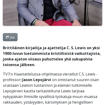
Jaa
Brittiläinen kirjailija ja ajattelija C. S. Lewis on yksi
1900-luvun luetuimmista kristillisistä vaikuttajista,
jonka ajaton viisaus puhuttelee yhä sukupolvia
toisensa jälkeen.
TV7:n Haastattelussa-ohjelmassa vieraillut C.S. Lewis -
professori
Jason Lepojärvi
on omistanut suuren osan
urastaan Lewisin tuotannon ja elämän tutkimiselle.
Lepojärven kautta tarkasteltuna Lewis tarjoaa
nykypäivän ihmisille syvällisiä työkaluja muun muassa
rakkauden, ystävyyden, kärsimyksen ja hengellisen