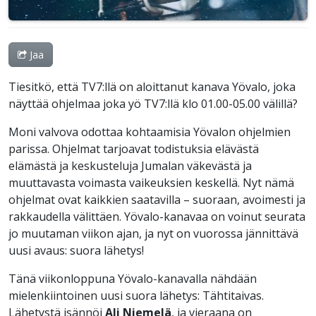
Jaa
Tiesitkö, että TV7:llä on aloittanut kanava Yövalo, joka
näyttää ohjelmaa joka yö TV7:llä klo 01.00-05.00 välillä?
Moni valvova odottaa kohtaamisia Yövalon ohjelmien
parissa. Ohjelmat tarjoavat todistuksia elävästä
elämästä ja keskusteluja Jumalan väkevästä ja
muuttavasta voimasta vaikeuksien keskellä. Nyt nämä
ohjelmat ovat kaikkien saatavilla – suoraan, avoimesti ja
rakkaudella välittäen. Yövalo-kanavaa on voinut seurata
jo muutaman viikon ajan, ja nyt on vuorossa jännittävä
uusi avaus: suora lähetys!
Tänä viikonloppuna Yövalo-kanavalla nähdään
mielenkiintoinen uusi suora lähetys: Tähtitaivas.
Lähetystä isännöi
Ali Niemelä
, ja vieraana on