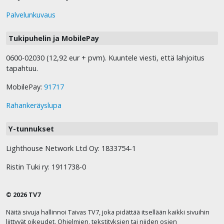
Palvelunkuvaus
Tukipuhelin ja MobilePay
0600-02030 (12,92 eur + pvm). Kuuntele viesti, että lahjoitus
tapahtuu.
MobilePay:
91717
Rahankeräyslupa
Y-tunnukset
Lighthouse Network Ltd Oy: 1833754-1
Ristin Tuki ry: 1911738-0
© 2026 TV7
Näitä sivuja hallinnoi Taivas TV7, joka pidättää itsellään kaikki sivuihin
liittyvät oikeudet. Ohjelmien, tekstityksien tai niiden osien