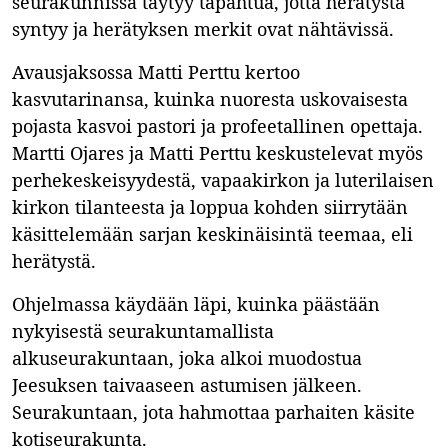
seurakunnissa täytyy tapahtua, jotta herätystä
syntyy ja herätyksen merkit ovat nähtävissä.
Avausjaksossa Matti Perttu kertoo
kasvutarinansa, kuinka nuoresta uskovaisesta
pojasta kasvoi pastori ja profeetallinen opettaja.
Martti Ojares ja Matti Perttu keskustelevat myös
perhekeskeisyydestä, vapaakirkon ja luterilaisen
kirkon tilanteesta ja loppua kohden siirrytään
käsittelemään sarjan keskinäisintä teemaa, eli
herätystä.
Ohjelmassa käydään läpi, kuinka päästään
nykyisestä seurakuntamallista
alkuseurakuntaan, joka alkoi muodostua
Jeesuksen taivaaseen astumisen jälkeen.
Seurakuntaan, jota hahmottaa parhaiten käsite
kotiseurakunta.