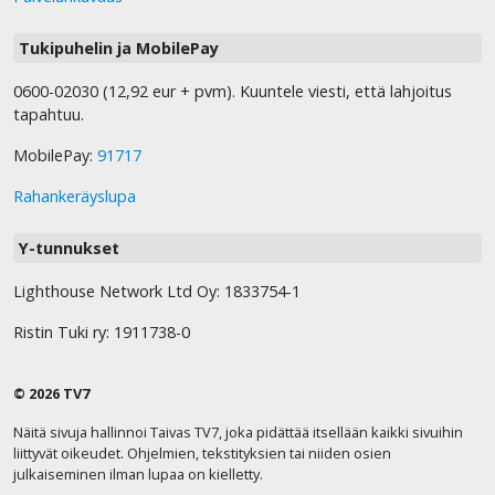
Tukipuhelin ja MobilePay
0600-02030 (12,92 eur + pvm). Kuuntele viesti, että lahjoitus
tapahtuu.
MobilePay:
91717
Rahankeräyslupa
Y-tunnukset
Lighthouse Network Ltd Oy: 1833754-1
Ristin Tuki ry: 1911738-0
© 2026 TV7
Näitä sivuja hallinnoi Taivas TV7, joka pidättää itsellään kaikki sivuihin
liittyvät oikeudet. Ohjelmien, tekstityksien tai niiden osien
julkaiseminen ilman lupaa on kielletty.