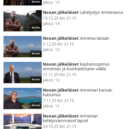
Jakso: 15
30 min
Nooan jälkeläiset
Lähetystyö Armeniassa
19.12.25 klo 21.15
Jakso: 14
30 min
Nooan jälkeläiset
Armenia tänään
5.12.25 klo 21.15
Jakso: 13
30 min
Nooan jälkeläiset
Rauhansopimus
Armenian ja Azerbaidzhanin välillä
21.11.25 klo 21.15
Jakso: 12
30 min
Nooan jälkeläiset
Armenian kansan
kutsumus
7.11.25 klo 21.15
Jakso: 11
30 min
Nooan jälkeläiset
Armenian
kehitysvammaiset lapset
24.10.25 klo 21.15