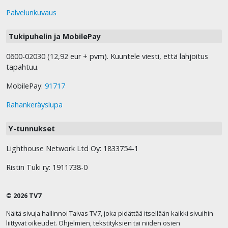
Palvelunkuvaus
Tukipuhelin ja MobilePay
0600-02030 (12,92 eur + pvm). Kuuntele viesti, että lahjoitus
tapahtuu.
MobilePay:
91717
Rahankeräyslupa
Y-tunnukset
Lighthouse Network Ltd Oy: 1833754-1
Ristin Tuki ry: 1911738-0
© 2026 TV7
Näitä sivuja hallinnoi Taivas TV7, joka pidättää itsellään kaikki sivuihin
liittyvät oikeudet. Ohjelmien, tekstityksien tai niiden osien