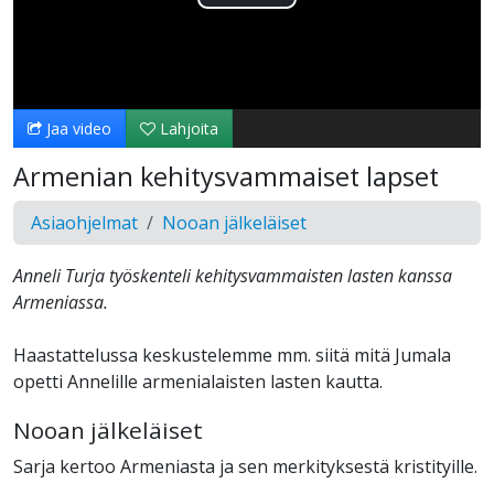
Toista
Video
Jaa video
Lahjoita
Armenian kehitysvammaiset lapset
Asiaohjelmat
Nooan jälkeläiset
Anneli Turja työskenteli kehitysvammaisten lasten kanssa
Armeniassa.
Haastattelussa keskustelemme mm. siitä mitä Jumala
opetti Annelille armenialaisten lasten kautta.
Nooan jälkeläiset
Sarja kertoo Armeniasta ja sen merkityksestä kristityille.