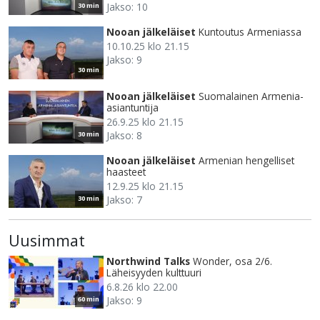
Jakso: 10
30 min
Nooan jälkeläiset
Kuntoutus Armeniassa
10.10.25 klo 21.15
Jakso: 9
30 min
Nooan jälkeläiset
Suomalainen Armenia-
asiantuntija
26.9.25 klo 21.15
Jakso: 8
30 min
Nooan jälkeläiset
Armenian hengelliset
haasteet
12.9.25 klo 21.15
Jakso: 7
30 min
Uusimmat
Northwind Talks
Wonder, osa 2/6.
Läheisyyden kulttuuri
6.8.26 klo 22.00
Jakso: 9
60 min