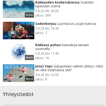
Rakkauden kosketuksessa
Sisäisten
lupausten voima
5.8.26 klo 20.00
Jakso: 369
30 min
Sadonkorjuu
Luomassa Luojan kanssa
5.8.26 klo 18.30
Jakso: 7
85 min
Rakkaus puhuu
Kaavailuja taivaan
suunnalta
5.8.26 klo 17.45
Jakso: 16
45 min
Jesus Yaps
Sukupolvien välinen yhteys: mikä
on ollut estämässä sitä?
4.8.26 klo 22.00
Jakso: 8
50 min
Yhteystiedot