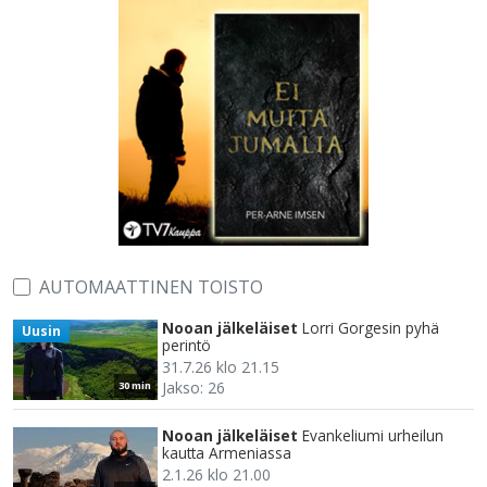
AUTOMAATTINEN TOISTO
Nooan jälkeläiset
Lorri Gorgesin pyhä
Uusin
perintö
31.7.26 klo 21.15
Jakso: 26
30 min
Nooan jälkeläiset
Evankeliumi urheilun
kautta Armeniassa
2.1.26 klo 21.00