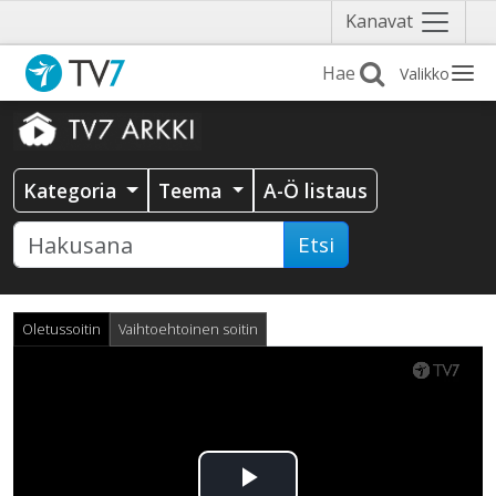
Näytä
Kanavat
valikko
Valikko
Kategoria
Teema
A-Ö listaus
Etsi
Oletussoitin
Vaihtoehtoinen soitin