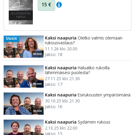
15 €
Kaksi naapuria
Oletko valmis olemaan
Uusin
rukousvastaus?
11.1.26 klo 20.00
Jakso: 18
30 min
Kaksi naapuria
Haluatko rukoilla
lähimmäisesi puolesta?
27.11.25 klo 21.30
Jakso: 17
30 min
Kaksi naapuria
Esirukousten ympäröimänä
30.10.25 klo 21.30
Jakso: 16
30 min
Kaksi naapuria
Sydämen rukous
2.10.25 klo 22.00
Jakso: 15