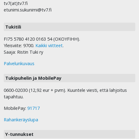
tv7(at)tv7.fi
etunimi.sukunimi@tv7.fi
Tukitili
FI75 5780 4120 0163 54 (OKOYFIHH).
Yleisviite: 9700.
Kaikki viitteet
.
Saaja: Ristin Tuki ry
Palvelunkuvaus
Tukipuhelin ja MobilePay
0600-02030 (12,92 eur + pvm). Kuuntele viesti, että lahjoitus
tapahtuu.
MobilePay:
91717
Rahankeräyslupa
Y-tunnukset