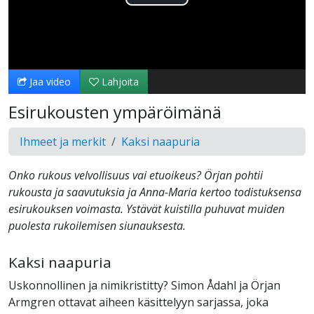
Toista
Video
Jaa video
Lahjoita
Esirukousten ympäröimänä
Ihmeet ja merkit
Kaksi naapuria
Onko rukous velvollisuus vai etuoikeus? Örjan pohtii
rukousta ja saavutuksia ja Anna-Maria kertoo todistuksensa
esirukouksen voimasta. Ystävät kuistilla puhuvat muiden
puolesta rukoilemisen siunauksesta.
Kaksi naapuria
Uskonnollinen ja nimikristitty? Simon Ådahl ja Örjan
Armgren ottavat aiheen käsittelyyn sarjassa, joka