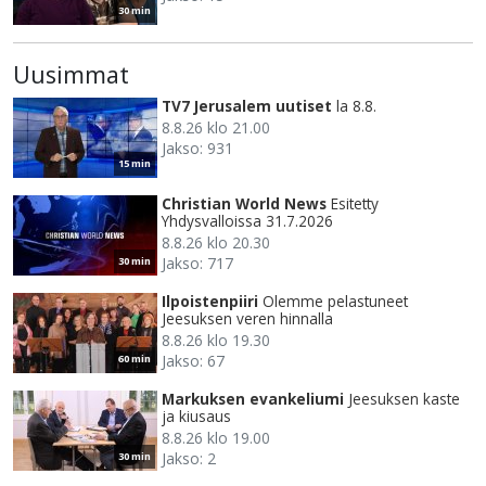
30 min
Uusimmat
TV7 Jerusalem uutiset
la 8.8.
8.8.26 klo 21.00
Jakso: 931
15 min
Christian World News
Esitetty
Yhdysvalloissa 31.7.2026
8.8.26 klo 20.30
Jakso: 717
30 min
Ilpoistenpiiri
Olemme pelastuneet
Jeesuksen veren hinnalla
8.8.26 klo 19.30
Jakso: 67
60 min
Markuksen evankeliumi
Jeesuksen kaste
ja kiusaus
8.8.26 klo 19.00
Jakso: 2
30 min