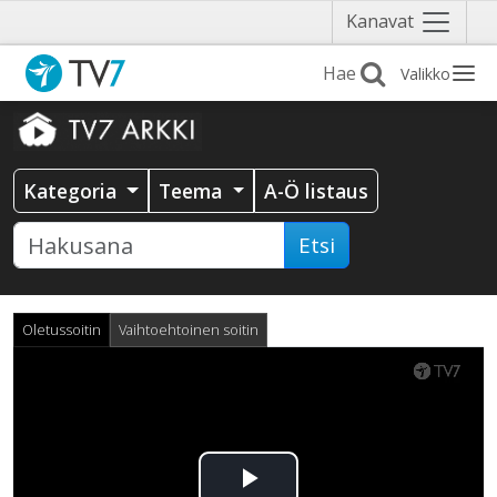
Näytä
Kanavat
valikko
Valikko
Kategoria
Teema
A-Ö listaus
Etsi
Oletussoitin
Vaihtoehtoinen soitin