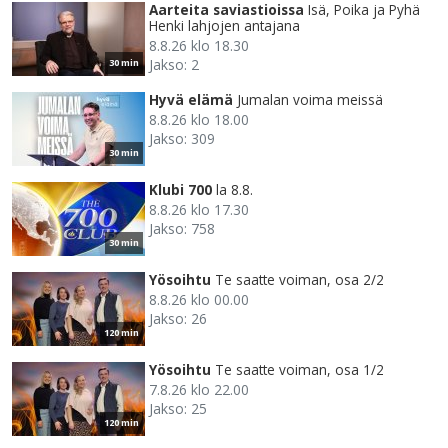
Aarteita saviastioissa
Isä, Poika ja Pyhä
Henki lahjojen antajana
8.8.26 klo 18.30
Jakso: 2
30 min
Hyvä elämä
Jumalan voima meissä
8.8.26 klo 18.00
Jakso: 309
30 min
Klubi 700
la 8.8.
8.8.26 klo 17.30
Jakso: 758
30 min
Yösoihtu
Te saatte voiman, osa 2/2
8.8.26 klo 00.00
Jakso: 26
120 min
Yösoihtu
Te saatte voiman, osa 1/2
7.8.26 klo 22.00
Jakso: 25
120 min