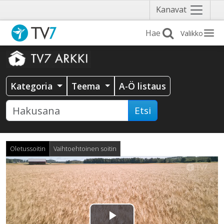
Näytä
Kanavat
valikko
Valikko
Kategoria
Teema
A-Ö listaus
Etsi
Oletussoitin
Vaihtoehtoinen soitin