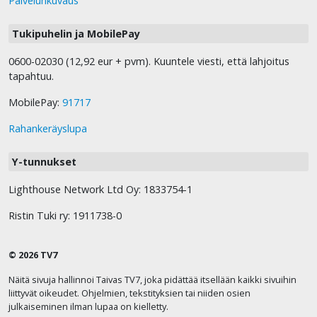
Palvelunkuvaus
Tukipuhelin ja MobilePay
0600-02030 (12,92 eur + pvm). Kuuntele viesti, että lahjoitus
tapahtuu.
MobilePay:
91717
Rahankeräyslupa
Y-tunnukset
Lighthouse Network Ltd Oy: 1833754-1
Ristin Tuki ry: 1911738-0
© 2026 TV7
Näitä sivuja hallinnoi Taivas TV7, joka pidättää itsellään kaikki sivuihin
liittyvät oikeudet. Ohjelmien, tekstityksien tai niiden osien
julkaiseminen ilman lupaa on kielletty.