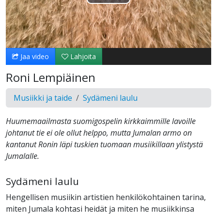
Toista
Video
Jaa video
Lahjoita
Roni Lempiäinen
Musiikki ja taide
Sydämeni laulu
Huumemaailmasta suomigospelin kirkkaimmille lavoille
johtanut tie ei ole ollut helppo, mutta Jumalan armo on
kantanut Ronin läpi tuskien tuomaan musiikillaan ylistystä
Jumalalle.
Sydämeni laulu
Hengellisen musiikin artistien henkilökohtainen tarina,
miten Jumala kohtasi heidät ja miten he musiikkinsa