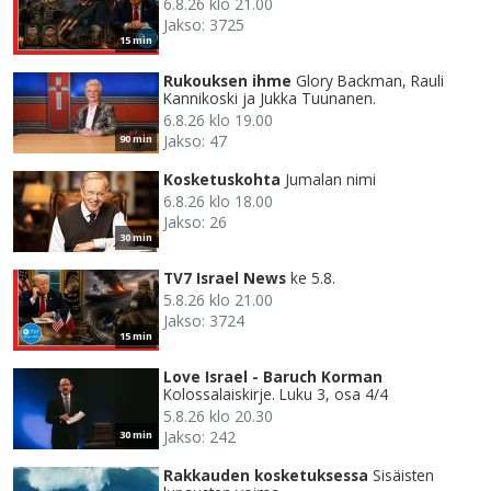
6.8.26 klo 21.00
Jakso: 3725
15 min
Rukouksen ihme
Glory Backman, Rauli
Kannikoski ja Jukka Tuunanen.
6.8.26 klo 19.00
Jakso: 47
90 min
Kosketuskohta
Jumalan nimi
6.8.26 klo 18.00
Jakso: 26
30 min
TV7 Israel News
ke 5.8.
5.8.26 klo 21.00
Jakso: 3724
15 min
Love Israel - Baruch Korman
Kolossalaiskirje. Luku 3, osa 4/4
5.8.26 klo 20.30
Jakso: 242
30 min
Rakkauden kosketuksessa
Sisäisten