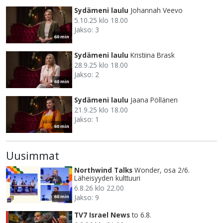
Sydämeni laulu
Johannah Veevo
5.10.25 klo 18.00
Jakso: 3
60 min
Sydämeni laulu
Kristiina Brask
28.9.25 klo 18.00
Jakso: 2
60 min
Sydämeni laulu
Jaana Pöllänen
21.9.25 klo 18.00
Jakso: 1
60 min
Uusimmat
Northwind Talks
Wonder, osa 2/6.
Läheisyyden kulttuuri
6.8.26 klo 22.00
Jakso: 9
60 min
TV7 Israel News
to 6.8.