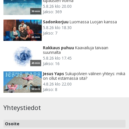
lupausten voima
5.8.26 klo 20.00
Jakso: 369
30 min
Sadonkorjuu
Luomassa Luojan kanssa
5.8.26 klo 18.30
Jakso: 7
85 min
Rakkaus puhuu
Kaavailuja taivaan
suunnalta
5.8.26 klo 17.45
Jakso: 16
45 min
Jesus Yaps
Sukupolvien välinen yhteys: mikä
on ollut estämässä sitä?
4.8.26 klo 22.00
Jakso: 8
50 min
Yhteystiedot
Osoite