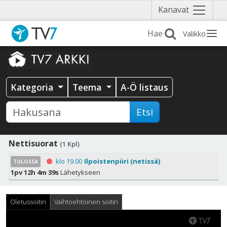
Näytä
Kanavat
valikko
Valikko
Kategoria
Teema
A-Ö listaus
Etsi
Nettisuorat
(1 Kpl)
klo 19.00
Ilpoistenpiiri (netissä)
TULOSSA
1pv 12h 4m 39s
Lähetykseen
Oletussoitin
Vaihtoehtoinen soitin