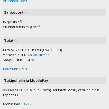
Vikailmoitukset
Sähköposti
tv7(at)tv7.fi
etunimi.sukunimi@tv7.fi
Tukitili
FI75 5780 4120 0163 54 (OKOYFIHH).
Yleisviite: 9700.
Kaikki viitteet
.
Saaja: Ristin Tuki ry
Palvelunkuvaus
Tukipuhelin ja MobilePay
0600-02030 (12,92 eur + pvm). Kuuntele viesti, että lahjoitus
tapahtuu.
MobilePay:
91717