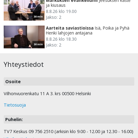
Markuksen evankeliumi
Jeesuksen kaste
ja kiusaus
8.8.26 klo 19.00
Jakso: 2
30 min
Aarteita saviastioissa
Isä, Poika ja Pyhä
Henki lahjojen antajana
8.8.26 klo 18.30
Jakso: 2
30 min
Yhteystiedot
Osoite
Vilhonvuorenkatu 11 A 3. krs 00500 Helsinki
Tietosuoja
Puhelin:
TV7 Keskus 09 756 2510 (arkisin klo 9.00 - 12.00 ja 12.30 - 16.00)