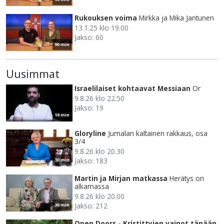
Rukouksen voima
Mirkka ja Mika Jantunen
13.1.25 klo 19.00
Jakso: 60
90 min
Uusimmat
Israelilaiset kohtaavat Messiaan
Or
9.8.26 klo 22.50
Jakso: 19
10 min
Gloryline
Jumalan kaltainen rakkaus, osa
3/4
9.8.26 klo 20.30
Jakso: 183
30 min
Martin ja Mirjan matkassa
Herätys on
alkamassa
9.8.26 klo 20.00
Jakso: 212
30 min
Open Doors - Kristittyjen vainot tänään