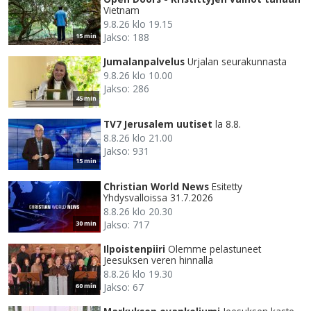
Vietnam
9.8.26 klo 19.15
Jakso: 188
15 min
Jumalanpalvelus
Urjalan seurakunnasta
9.8.26 klo 10.00
Jakso: 286
45 min
TV7 Jerusalem uutiset
la 8.8.
8.8.26 klo 21.00
Jakso: 931
15 min
Christian World News
Esitetty
Yhdysvalloissa 31.7.2026
8.8.26 klo 20.30
Jakso: 717
30 min
Ilpoistenpiiri
Olemme pelastuneet
Jeesuksen veren hinnalla
8.8.26 klo 19.30
Jakso: 67
60 min