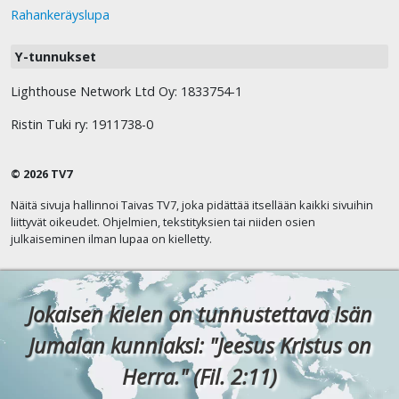
Rahankeräyslupa
Y-tunnukset
Lighthouse Network Ltd Oy: 1833754-1
Ristin Tuki ry: 1911738-0
© 2026 TV7
Näitä sivuja hallinnoi Taivas TV7, joka pidättää itsellään kaikki sivuihin
liittyvät oikeudet. Ohjelmien, tekstityksien tai niiden osien
julkaiseminen ilman lupaa on kielletty.
Jokaisen kielen on tunnustettava Isän
Jumalan kunniaksi: "Jeesus Kristus on
Herra." (Fil. 2:11)