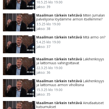
10.5.25 klo 19.00
Jakso: 39
30 min
Maailman tärkein tehtävä
Miten Jumalan
palvelijoina löydämme armon itsellemme?
3.5.25 klo 19.00
Jakso: 38
30 min
Maailman tärkein tehtävä
Mitä armo on?
5.4.25 klo 19.00
Jakso: 37
30 min
Maailman tärkein tehtävä
Lakihenkisyys
ja laittomuus vahingoittavat
22.3.25 klo 19.00
Jakso: 36
30 min
Maailman tärkein tehtävä
Lakihenkisyys
ja laittomuus armon vihollisina
15.3.25 klo 19.00
Jakso: 35
30 min
Maailman tärkein tehtävä
Ainutlaatuiset
kutsumukset