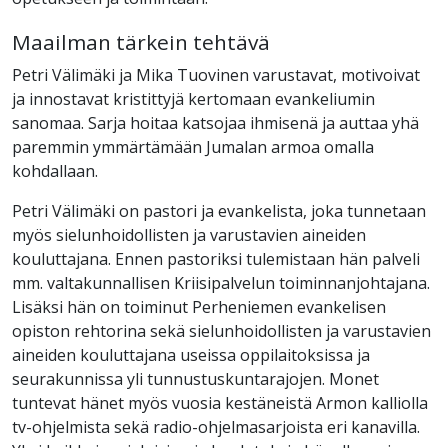
Maailman tärkein tehtävä
Petri Välimäki ja Mika Tuovinen varustavat, motivoivat
ja innostavat kristittyjä kertomaan evankeliumin
sanomaa. Sarja hoitaa katsojaa ihmisenä ja auttaa yhä
paremmin ymmärtämään Jumalan armoa omalla
kohdallaan.
Petri Välimäki on pastori ja evankelista, joka tunnetaan
myös sielunhoidollisten ja varustavien aineiden
kouluttajana. Ennen pastoriksi tulemistaan hän palveli
mm. valtakunnallisen Kriisipalvelun toiminnanjohtajana.
Lisäksi hän on toiminut Perheniemen evankelisen
opiston rehtorina sekä sielunhoidollisten ja varustavien
aineiden kouluttajana useissa oppilaitoksissa ja
seurakunnissa yli tunnustuskuntarajojen. Monet
tuntevat hänet myös vuosia kestäneistä Armon kalliolla
tv-ohjelmista sekä radio-ohjelmasarjoista eri kanavilla.