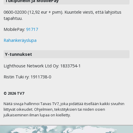
Tukipuhelin ja MobilePay
0600-02030 (12,92 eur + pvm). Kuuntele viesti, että lahjoitus
tapahtuu.
MobilePay:
91717
Rahankeräyslupa
Y-tunnukset
Lighthouse Network Ltd Oy: 1833754-1
Ristin Tuki ry: 1911738-0
© 2026 TV7
Näitä sivuja hallinnoi Taivas TV7, joka pidättää itsellään kaikki sivuihin
liittyvät oikeudet. Ohjelmien, tekstityksien tai niiden osien
julkaiseminen ilman lupaa on kielletty.