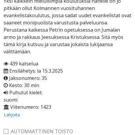
Yksi kaikkein mieluisimpia koulutuksia hänelle on jo
pitkään ollut Kolmannen vuosituhannen
evankelistakoulutus, jossa sadat uudet evankelistat ovat
saaneet monipuolista varustusta palveluunsa.
Perustana kaikessa Petrin opetuksessa on Jumalan
armo ja rakkaus Jeesuksessa Kristuksessa. Sitä myös
tämä kirja kutsuu ja varustaa jokaista lukijaansa
välittämään.
439 katselua
Ensilähetys: la 15.3.2025
Jaksonumero: 35
Kesto: 30 min
Puhutut kielet:
suomi
Viitenumero: 1423
Lahjoita
AUTOMAATTINEN TOISTO