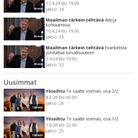
17.4.24 klo 19.00
Jakso: 34
30 min
Maailman tärkein tehtävä
Aitoja
kohtaamisia
10.4.24 klo 19.00
Jakso: 33
30 min
Maailman tärkein tehtävä
Evankelista
johdattaa turvallisuuteen
3.4.24 klo 19.00
Jakso: 32
30 min
Uusimmat
Yösoihtu
Te saatte voiman, osa 2/2
8.8.26 klo 00.00
Jakso: 26
120 min
Yösoihtu
Te saatte voiman, osa 1/2
7.8.26 klo 22.00
Jakso: 25
120 min