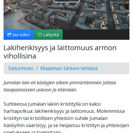
Toista
Video
Jaa video
Lahjoita
Lakihenkisyys ja laittomuus armon
vihollisina
Sielunhoito
Maailman tärkein tehtävä
Jumalan lain eli käskyjen oikein ymmärtäminen johtaa
tasapainoiseen uskoon ja elämään.
Suhteessa Jumalan lakiin kristityllä on kaksi
harhapolkua: lakihenkisyys ja laittomuus. Molemmissa
kristityn tai kristillisen yhteisön suhde Jumalan
käskyihin vääristyy, ja se heijastuu kristityn ja yhteisöjen
opetukseen ja toimintaan.