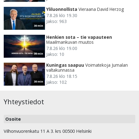
Yliluonnollista
Vieraana David Herzog
7.8.26 klo 19.30
Jakso: 963
30 min
Henkien sota – tie vapauteen
Maailmankuvan muutos
7.8.26 klo 19.00
Jakso: 10
30 min
Kuningas saapuu
Voimatekoja Jumalan
valtakunnassa
7.8.26 klo 18.15
Jakso: 102
30 min
Yhteystiedot
Osoite
Vilhonvuorenkatu 11 A 3. krs 00500 Helsinki