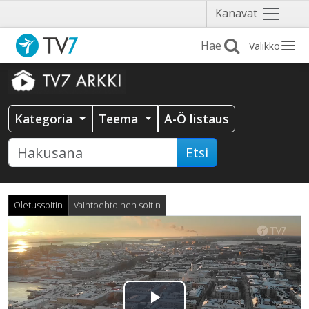
Näytä
Kanavat
valikko
Valikko
Kategoria
Teema
A-Ö listaus
Etsi
Oletussoitin
Vaihtoehtoinen soitin