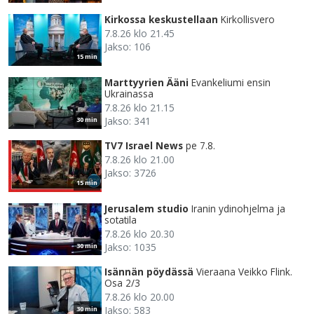
Kirkossa keskustellaan
Kirkollisvero
7.8.26 klo 21.45
Jakso: 106
15 min
Marttyyrien Ääni
Evankeliumi ensin
Ukrainassa
7.8.26 klo 21.15
Jakso: 341
30 min
TV7 Israel News
pe 7.8.
7.8.26 klo 21.00
Jakso: 3726
15 min
Jerusalem studio
Iranin ydinohjelma ja
sotatila
7.8.26 klo 20.30
Jakso: 1035
30 min
Isännän pöydässä
Vieraana Veikko Flink.
Osa 2/3
7.8.26 klo 20.00
Jakso: 583
30 min