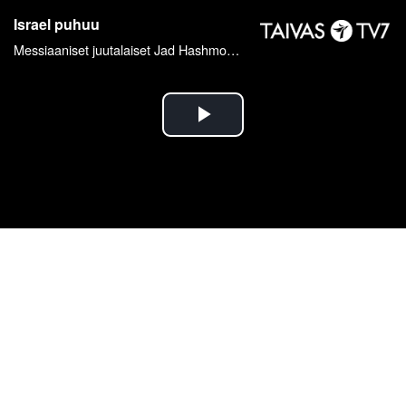
Israel puhuu
Messiaaniset juutalaiset Jad Hashmonassa
Toista
Video