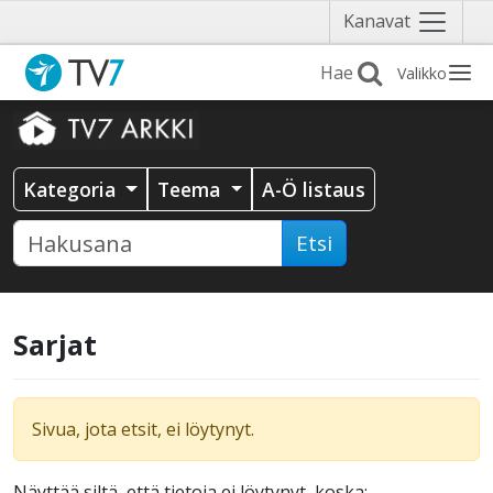
Näytä
Kanavat
valikko
Valikko
Kategoria
Teema
A-Ö listaus
Etsi
Sarjat
Sivua, jota etsit, ei löytynyt.
Näyttää siltä, että tietoja ei löytynyt, koska: