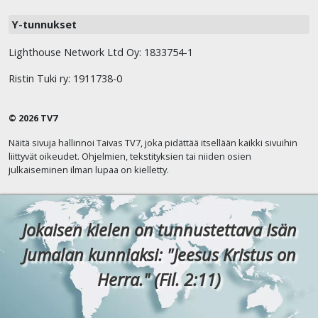
Y-tunnukset
Lighthouse Network Ltd Oy: 1833754-1
Ristin Tuki ry: 1911738-0
© 2026 TV7
Näitä sivuja hallinnoi Taivas TV7, joka pidättää itsellään kaikki sivuihin
liittyvät oikeudet. Ohjelmien, tekstityksien tai niiden osien
julkaiseminen ilman lupaa on kielletty.
Jokaisen kielen on tunnustettava Isän
Jumalan kunniaksi: "Jeesus Kristus on
Herra." (Fil. 2:11)