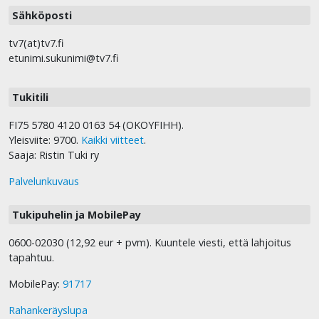
Sähköposti
tv7(at)tv7.fi
etunimi.sukunimi@tv7.fi
Tukitili
FI75 5780 4120 0163 54 (OKOYFIHH).
Yleisviite: 9700.
Kaikki viitteet
.
Saaja: Ristin Tuki ry
Palvelunkuvaus
Tukipuhelin ja MobilePay
0600-02030 (12,92 eur + pvm). Kuuntele viesti, että lahjoitus
tapahtuu.
MobilePay:
91717
Rahankeräyslupa