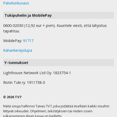
Palvelunkuvaus
Tukipuhelin ja MobilePay
0600-02030 (12,92 eur + pvm). Kuuntele viesti, että lahjoitus
tapahtuu.
MobilePay:
91717
Rahankeräyslupa
Y-tunnukset
Lighthouse Network Ltd Oy: 1833754-1
Ristin Tuki ry: 1911738-0
© 2026 TV7
Näitä sivuja hallinnoi Taivas TV7, joka pidättää itsellään kaikki sivuihin
liittyvät oikeudet. Ohjelmien, tekstityksien tai niiden osien
julkaiseminen ilman lupaa on kielletty.