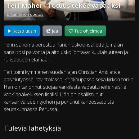
Teri Maher - Totuus tekee vapaaksi
Ulkomainen opetus
Katso uusin
Jaa
Tue ohjelmaa
Terin sanoma perustuu hänen uskoonsa, että Jumalan
sana, tosi palvonta ja aito usko johtavat kuuliaisuuteen ja
runsaaseen elämään.
Teri toimi kymmenen vuoden ajan Christian Ambiance
palvelutyössä, ravintolassa, kirjakaupassa sekä kirkon torilla.
Hän on tarjonnut suojaa vankilasta vapautuneille naisille
vankilapalveluksen lisäksi. Hän on osallistunut
kansainväliseen työhön ja puhunut kahdessatoista
seurakunnassa Perussa.
Tulevia lähetyksiä
-