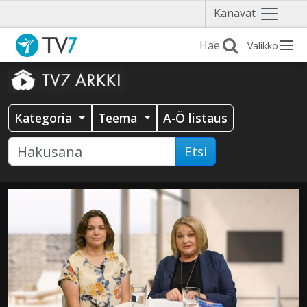
Näytä
Kanavat
valikko
Valikko
Kategoria
Teema
A-Ö listaus
Etsi