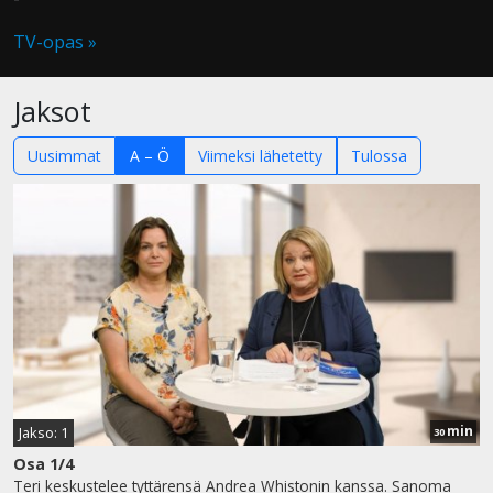
TV-opas »
Jaksot
Uusimmat
A – Ö
Viimeksi lähetetty
Tulossa
min
Jakso: 1
30
Osa 1/4
Teri keskustelee tyttärensä Andrea Whistonin kanssa. Sanoma