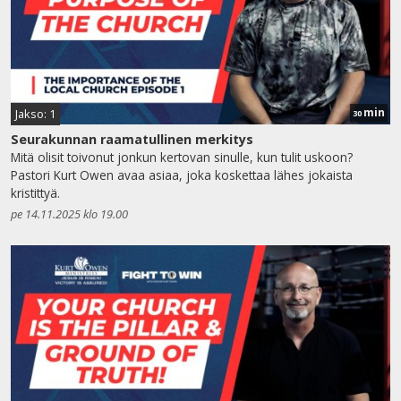
min
Jakso: 1
30
Seurakunnan raamatullinen merkitys
Mitä olisit toivonut jonkun kertovan sinulle, kun tulit uskoon?
Pastori Kurt Owen avaa asiaa, joka koskettaa lähes jokaista
kristittyä.
pe 14.11.2025 klo 19.00