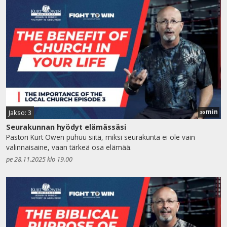
min
Jakso: 3
30
Seurakunnan hyödyt elämässäsi
Pastori Kurt Owen puhuu siitä, miksi seurakunta ei ole vain
valinnaisaine, vaan tärkeä osa elämää.
pe 28.11.2025 klo 19.00