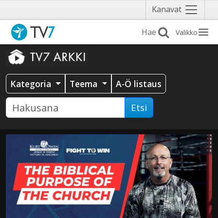
Näytä
Kanavat
valikko
Valikko
Kategoria
Teema
A-Ö listaus
Etsi