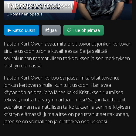
Taistele voittaaksesi
Ulkomainen opetus
Katso uusin
Jaa
Tue ohjelmaa
Pastori Kurt Owen avaa, mitä olisit toivonut jonkun kertovan
sinulle uskoon tulon alkuvaiheessa. Sarja selittää
seurakunnan raamatullisen tarkoituksen ja sen merkityksen
kristityn elämässä.
Pastori Kurt Owen kertoo sarjassa, mitä olisit toivonut
jonkun kertovan sinulle, kun tulit uskoon. Hän avaa
käytännön asioita, joita lähes kaikki Kristuksen ruumiissa
tekevät, mutta harva ymmärtää – miksi? Sarjan kautta opit
seurakunnan raamatullisen tarkoituksen ja sen merkityksen
kristityn elämässä. Jumala itse on perustanut seurakunnan,
joten se on voimallinen ja elintärkeä osa uskoasi.