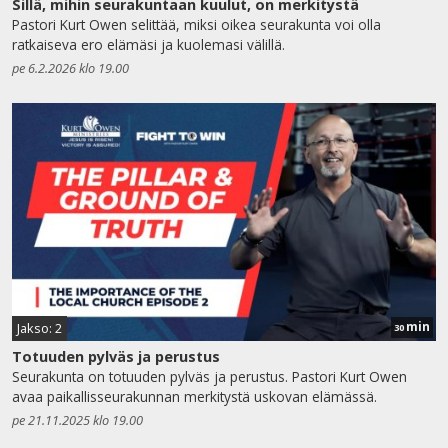
Sillä, mihin seurakuntaan kuulut, on merkitystä
Pastori Kurt Owen selittää, miksi oikea seurakunta voi olla
ratkaiseva ero elämäsi ja kuolemasi välillä.
pe 6.2.2026 klo 19.00
min
Jakso: 2
30
Totuuden pylväs ja perustus
Seurakunta on totuuden pylväs ja perustus. Pastori Kurt Owen
avaa paikallisseurakunnan merkitystä uskovan elämässä.
pe 21.11.2025 klo 19.00