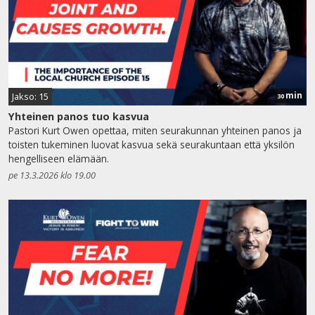
min
Jakso: 15
30
Yhteinen panos tuo kasvua
Pastori Kurt Owen opettaa, miten seurakunnan yhteinen panos ja
toisten tukeminen luovat kasvua sekä seurakuntaan että yksilön
hengelliseen elämään.
pe 13.3.2026 klo 19.00