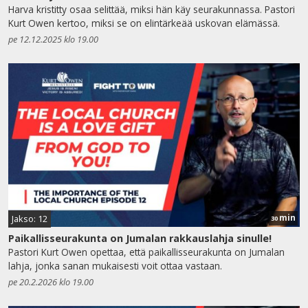
Harva kristitty osaa selittää, miksi hän käy seurakunnassa. Pastori
Kurt Owen kertoo, miksi se on elintärkeää uskovan elämässä.
pe 12.12.2025 klo 19.00
min
Jakso: 12
30
Paikallisseurakunta on Jumalan rakkauslahja sinulle!
Pastori Kurt Owen opettaa, että paikallisseurakunta on Jumalan
lahja, jonka sanan mukaisesti voit ottaa vastaan.
pe 20.2.2026 klo 19.00