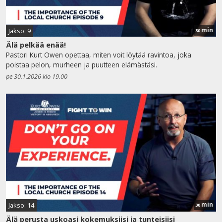
min
Jakso: 9
30
Älä pelkää enää!
Pastori Kurt Owen opettaa, miten voit löytää ravintoa, joka
poistaa pelon, murheen ja puutteen elämästäsi.
pe 30.1.2026 klo 19.00
min
Jakso: 14
30
Älä perusta uskoasi kokemuksiisi ja tunteisiisi