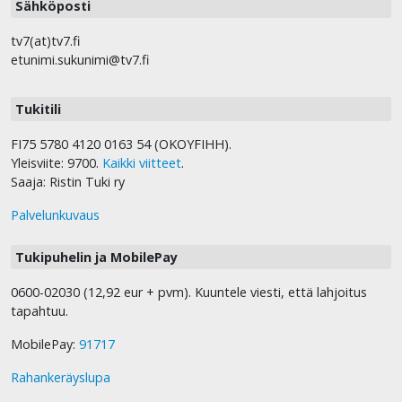
Sähköposti
tv7(at)tv7.fi
etunimi.sukunimi@tv7.fi
Tukitili
FI75 5780 4120 0163 54 (OKOYFIHH).
Yleisviite: 9700.
Kaikki viitteet
.
Saaja: Ristin Tuki ry
Palvelunkuvaus
Tukipuhelin ja MobilePay
0600-02030 (12,92 eur + pvm). Kuuntele viesti, että lahjoitus
tapahtuu.
MobilePay:
91717
Rahankeräyslupa