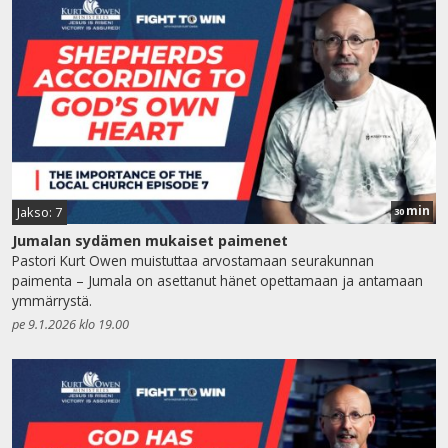
min
Jakso: 7
30
Jumalan sydämen mukaiset paimenet
Pastori Kurt Owen muistuttaa arvostamaan seurakunnan
paimenta – Jumala on asettanut hänet opettamaan ja antamaan
ymmärrystä.
pe 9.1.2026 klo 19.00