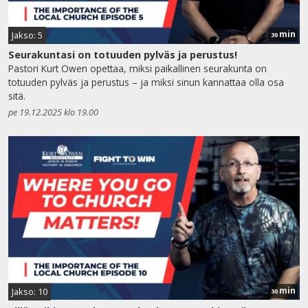
min
Jakso: 5
30
Seurakuntasi on totuuden pylväs ja perustus!
Pastori Kurt Owen opettaa, miksi paikallinen seurakunta on
totuuden pylväs ja perustus – ja miksi sinun kannattaa olla osa
sitä.
pe 19.12.2025 klo 19.00
min
Jakso: 10
30