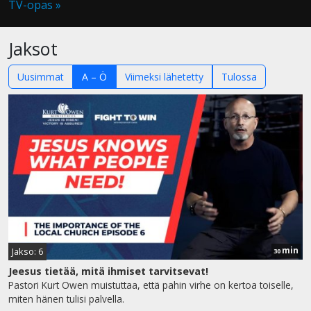
TV-opas »
Jaksot
Uusimmat
A – Ö
Viimeksi lähetetty
Tulossa
min
Jakso: 6
30
Jeesus tietää, mitä ihmiset tarvitsevat!
Pastori Kurt Owen muistuttaa, että pahin virhe on kertoa toiselle,
miten hänen tulisi palvella.