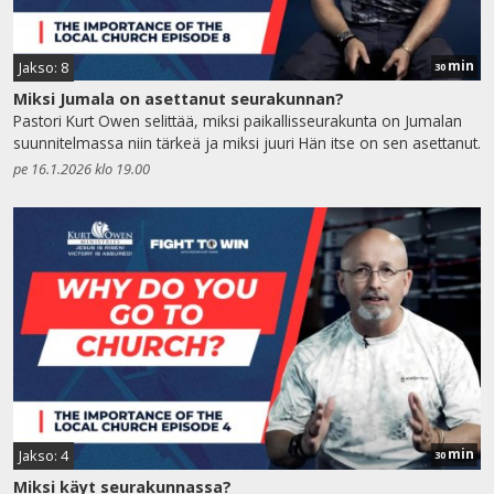
min
Jakso: 8
30
Miksi Jumala on asettanut seurakunnan?
Pastori Kurt Owen selittää, miksi paikallisseurakunta on Jumalan
suunnitelmassa niin tärkeä ja miksi juuri Hän itse on sen asettanut.
pe 16.1.2026 klo 19.00
min
Jakso: 4
30
Miksi käyt seurakunnassa?