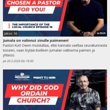
min
Jakso: 16
30
Jumala on valinnut sinulle paimenen!
Pastori Kurt Owen muistuttaa, ettei kannata vaeltaa seurakunnasta
toiseen, vaan löytää itselleen Jumalan valitsema paimen ja
yhteisö.
pe 20.3.2026 klo 19.00