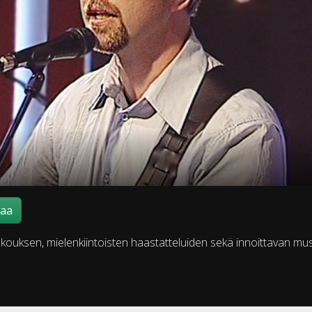
maa
rukouksen, mielenkiintoisten haastatteluiden sekä innoittavan mus