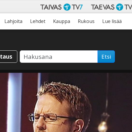
Lahjoita
Lehdet
Kauppa
Rukous
Lue lisää
staus
Etsi