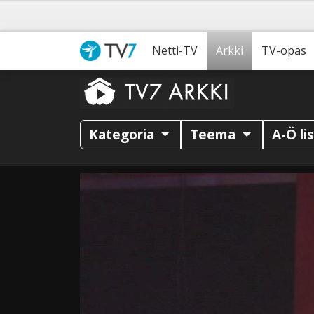
Netti-TV
Arkki
TV-opas
Kategoria
Teema
A-Ö li