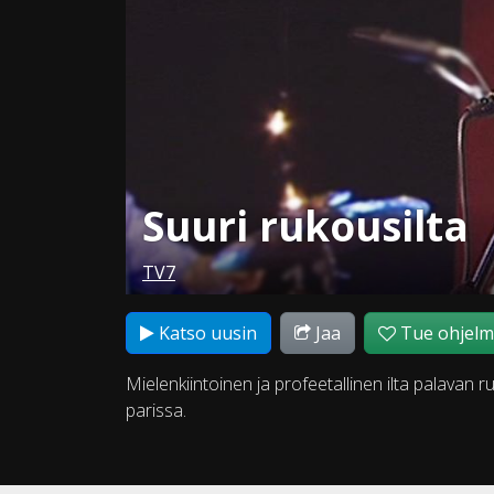
Suuri rukousilta
TV7
Katso uusin
Jaa
Tue ohjel
Mielenkiintoinen ja profeetallinen ilta palavan 
parissa.