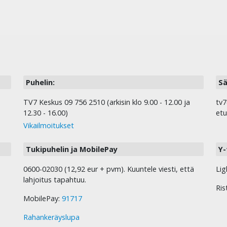
Puhelin:
Sä
TV7 Keskus 09 756 2510 (arkisin klo 9.00 - 12.00 ja
tv7
12.30 - 16.00)
etu
Vikailmoitukset
Tukipuhelin ja MobilePay
Y-
0600-02030 (12,92 eur + pvm). Kuuntele viesti, että
Lig
lahjoitus tapahtuu.
Ris
MobilePay:
91717
Rahankeräyslupa