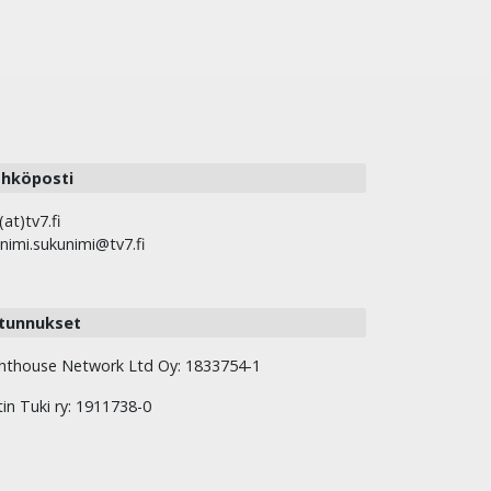
hköposti
(at)tv7.fi
nimi.sukunimi@tv7.fi
tunnukset
hthouse Network Ltd Oy: 1833754-1
tin Tuki ry: 1911738-0