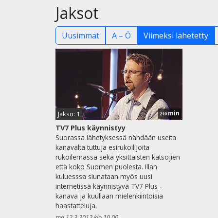
Jaksot
Uusimmat
A – Ö
Viimeksi lähetetty
min
Jakso: 1
210
TV7 Plus käynnistyy
Suorassa lähetyksessä nähdään useita
kanavalta tuttuja esirukoilijoita
rukoilemassa sekä yksittäisten katsojien
että koko Suomen puolesta. Illan
kuluesssa siunataan myös uusi
internetissä käynnistyvä TV7 Plus -
kanava ja kuullaan mielenkiintoisia
haastatteluja.
ma 12.3.2012 klo 10.00