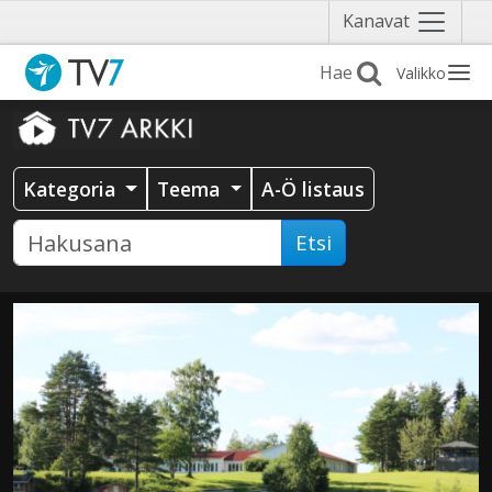
Näytä
Kanavat
valikko
Valikko
Kategoria
Teema
A-Ö listaus
Etsi