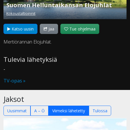
Suomen Helluntaikansan Elojuhlat
Kokoustaltioinnit
Katso uusin
Jaa
Tue ohjelmaa
Mertiörannan Elojuhlat.
Tulevia lähetyksiä
-
TV-opas »
Jaksot
Uusimmat
A – Ö
Viimeksi lähetetty
Tulossa