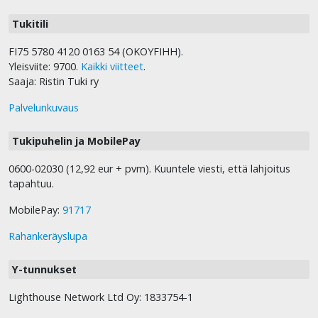
Tukitili
FI75 5780 4120 0163 54 (OKOYFIHH).
Yleisviite: 9700.
Kaikki viitteet
.
Saaja: Ristin Tuki ry
Palvelunkuvaus
Tukipuhelin ja MobilePay
0600-02030 (12,92 eur + pvm). Kuuntele viesti, että lahjoitus
tapahtuu.
MobilePay:
91717
Rahankeräyslupa
Y-tunnukset
Lighthouse Network Ltd Oy: 1833754-1