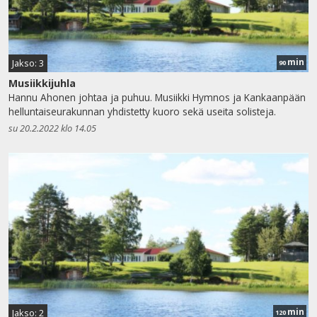
min
Jakso: 3
90
Musiikkijuhla
Hannu Ahonen johtaa ja puhuu. Musiikki Hymnos ja Kankaanpään
helluntaiseurakunnan yhdistetty kuoro sekä useita solisteja.
su 20.2.2022 klo 14.05
min
Jakso: 2
120