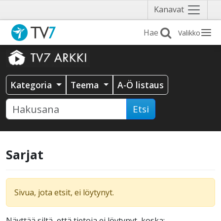
Näytä
Kanavat
valikko
Valikko
Kategoria
Teema
A-Ö listaus
Etsi
Sarjat
Sivua, jota etsit, ei löytynyt.
Näyttää siltä, että tietoja ei löytynyt, koska: