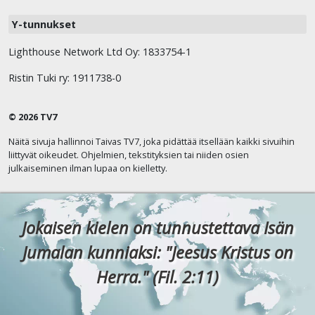
Y-tunnukset
Lighthouse Network Ltd Oy: 1833754-1
Ristin Tuki ry: 1911738-0
© 2026 TV7
Näitä sivuja hallinnoi Taivas TV7, joka pidättää itsellään kaikki sivuihin
liittyvät oikeudet. Ohjelmien, tekstityksien tai niiden osien
julkaiseminen ilman lupaa on kielletty.
Jokaisen kielen on tunnustettava Isän
Jumalan kunniaksi: "Jeesus Kristus on
Herra." (Fil. 2:11)