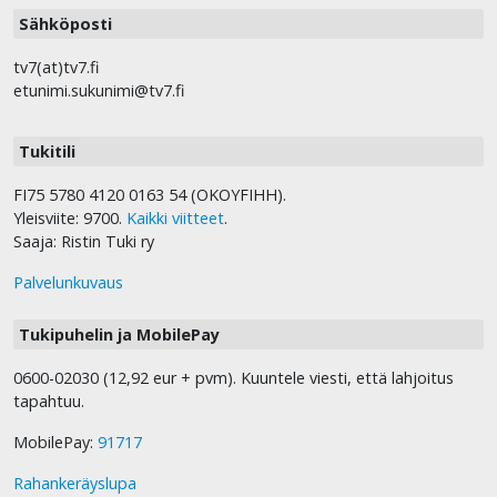
Sähköposti
tv7(at)tv7.fi
etunimi.sukunimi@tv7.fi
Tukitili
FI75 5780 4120 0163 54 (OKOYFIHH).
Yleisviite: 9700.
Kaikki viitteet
.
Saaja: Ristin Tuki ry
Palvelunkuvaus
Tukipuhelin ja MobilePay
0600-02030 (12,92 eur + pvm). Kuuntele viesti, että lahjoitus
tapahtuu.
MobilePay:
91717
Rahankeräyslupa