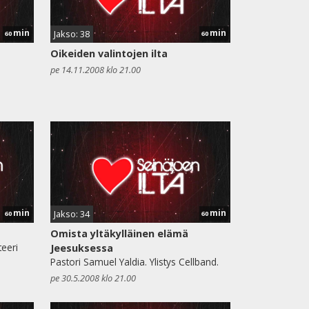
min
min
Jakso: 38
60
60
Oikeiden valintojen ilta
pe 14.11.2008 klo 21.00
min
min
Jakso: 34
60
60
Omista yltäkylläinen elämä
teeri
Jeesuksessa
Pastori Samuel Yaldia. Ylistys Cellband.
pe 30.5.2008 klo 21.00