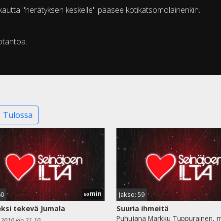
n kautta "herätyksen keskelle" pääsee kotikatsomolainenkin.
otantoa.
Tulossa
min
60
Jakso: 59
60
ksi tekevä Jumala
Suuria ihmeitä
Puhujana Markku Tuppurainen, 
.2010 klo 21.10