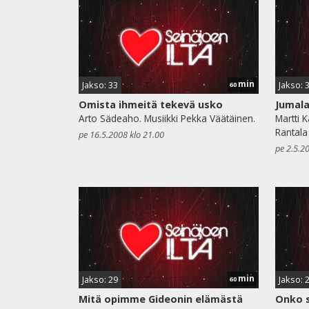
min
Jakso: 33
Jakso: 
60
Omista ihmeitä tekevä usko
Jumala
Arto Sädeaho. Musiikki Pekka Väätäinen.
Martti 
Rantala
pe 16.5.2008 klo 21.00
pe 2.5.2
min
Jakso: 29
Jakso: 
60
Mitä opimme Gideonin elämästä
Onko s