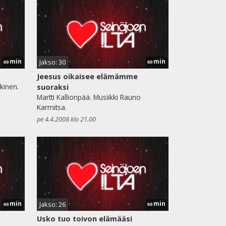
min
min
Jakso: 30
60
60
Jeesus oikaisee elämämme
kinen.
suoraksi
Martti Kallionpää. Musiikki Rauno
Karmitsa.
pe 4.4.2008 klo 21.00
min
min
Jakso: 26
60
60
Usko tuo toivon elämääsi