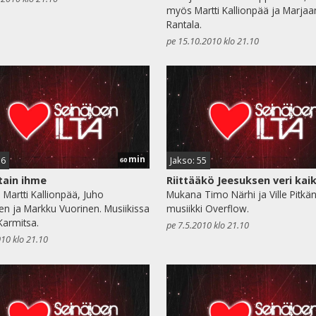
myös Martti Kallionpää ja Marjaa
Rantala.
pe 15.10.2010 klo 21.10
min
56
Jakso: 55
60
tain ihme
Riittääkö Jeesuksen veri kaik
Martti Kallionpää, Juho
Mukana Timo Närhi ja Ville Pitkä
nen ja Markku Vuorinen. Musiikissa
musiikki Overflow.
armitsa.
pe 7.5.2010 klo 21.10
010 klo 21.10