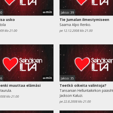
min
40
Jakso: 39
60
isa usko
Tie Jumalan ilmestymiseen
tola
Saarna Alpo Renko.
009 klo 21.00
pe 12.12.2008 klo 21.00
min
36
Jakso: 35
60
enki muuttaa elämäsi
Teetkö oikeita valintoja?
aurula.
Tansanian Helluntaikirkon pääsih
Jackson Kaluzi.
2008 klo 21.00
pe 22.8.2008 klo 21.00