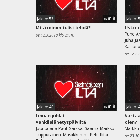
min
Jakso: 53
Jakso: 
60
Mitä minun tulisi tehdä?
Uskon 
Puhe An
pe 12.3.2010 klo 21.10
Juha Ja
Kallionp
pe 12.2.
min
Jakso: 49
Jakso: 
60
Linnan juhlat -
Vastaa
Vankilalähetyspäiviltä
olen?
Juontajana Pauli Särkkä. Saarna Markku
Markku
Tuppurainen. Musiikki mm. Petri Ritari,
pe 23.10