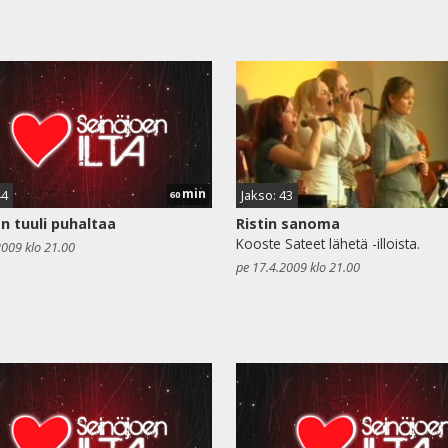
min
44
Jakso: 43
60
n tuuli puhaltaa
Ristin sanoma
Kooste Sateet lähetä -illoista.
2009 klo 21.00
pe 17.4.2009 klo 21.00