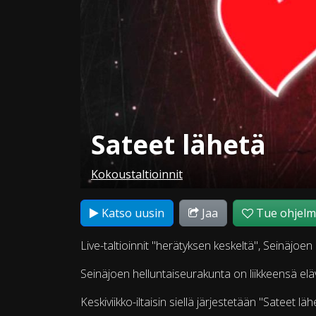
Sateet lähetä
Kokoustaltioinnit
Katso uusin
Jaa
Tue ohjel
Live-taltioinnit "herätyksen keskeltä", Seinäjoen 
Seinäjoen helluntaiseurakunta on liikkeensä eläv
Keskiviikko-iltaisin siellä järjestetään "Sateet lä