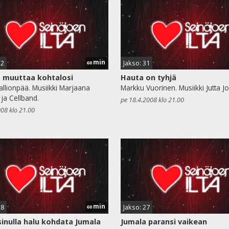
min
32
Jakso: 31
60
 muuttaa kohtalosi
Hauta on tyhjä
Kallionpää. Musiikki Marjaana
Markku Vuorinen. Musiikki Jutta Jo
 ja Cellband.
pe 18.4.2008 klo 21.00
008 klo 21.00
min
28
Jakso: 27
60
inulla halu kohdata Jumala
Jumala paransi vaikean