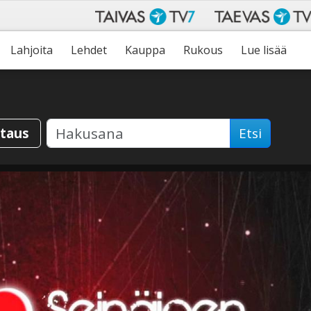
Lahjoita
Lehdet
Kauppa
Rukous
Lue lisää
staus
Etsi