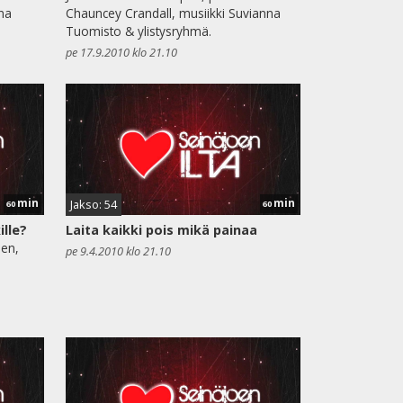
na
Chauncey Crandall, musiikki Suvianna
Tuomisto & ylistysryhmä.
pe 17.9.2010 klo 21.10
min
min
Jakso: 54
60
60
ille?
Laita kaikki pois mikä painaa
nen,
pe 9.4.2010 klo 21.10