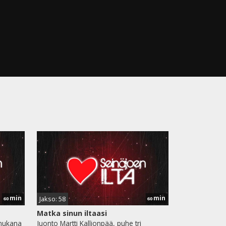
min
min
Jakso: 58
60
60
Matka sinun iltaasi
mukana
Juonto Martti Kallionpää, puhe tri