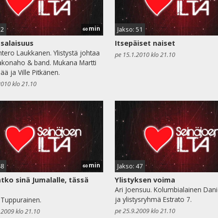
min
52
Jakso: 51
60
salaisuus
Itsepäiset naiset
tero Laukkanen. Ylistystä johtaa
pe 15.1.2010 klo 21.10
akonaho & band. Mukana Martti
ää ja Ville Pitkänen.
2010 klo 21.10
min
48
Jakso: 47
60
tko sinä Jumalalle, tässä
Ylistyksen voima
Ari Joensuu. Kolumbialainen Danie
ja ylistysryhmä Estrato 7.
 Tuppurainen.
pe 25.9.2009 klo 21.10
.2009 klo 21.10