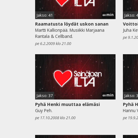
min
Jakso: 41
Jakso: 
60
Raamatusta löydät uskon sanan
Voitto
Martti Kallionpää. Musiikki Marjaana
Juha Ke
Rantala & Cellband.
pe 9.1.2
pe 6.2.2009 klo 21.00
min
Jakso: 37
Jakso: 
60
Pyhä Henki muuttaa elämäsi
Pyhä H
Guy Peh.
Hannu V
pe 17.10.2008 klo 21.00
pe 19.9.