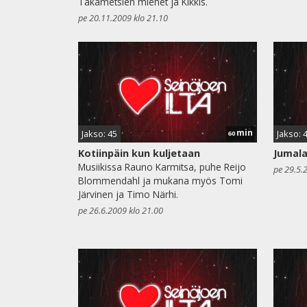
Takametsien miehet ja Kikkis.
pe 20.11.2009 klo 21.10
min
Jakso: 45
Jakso: 
60
Kotiinpäin kun kuljetaan
Jumala
Musiikissa Rauno Karmitsa, puhe Reijo
pe 29.5.
Blommendahl ja mukana myös Tomi
Järvinen ja Timo Närhi.
pe 26.6.2009 klo 21.00