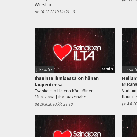
Worship.
pe 10.12.2010 klo 21.10
min
Jakso: 57
Jakso: 
60
Ihaninta ihmisessä on hänen
Hellun
Mukana 
laupeutensa
Vartiai
Evankelista Helena Kärkkäinen.
Rauno K
Musiikissa Juha Jaakonaho.
pe 4.6.2
pe 20.8.2010 klo 21.10