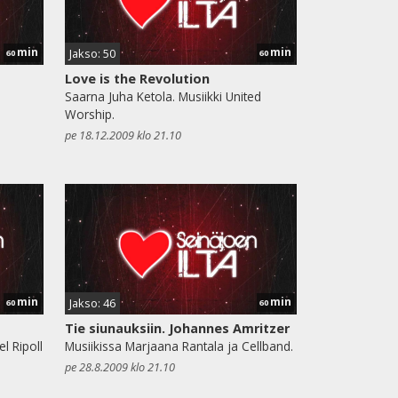
min
min
Jakso: 50
60
60
Love is the Revolution
Saarna Juha Ketola. Musiikki United
Worship.
pe 18.12.2009 klo 21.10
min
min
Jakso: 46
60
60
Tie siunauksiin. Johannes Amritzer
l Ripoll
Musiikissa Marjaana Rantala ja Cellband.
pe 28.8.2009 klo 21.10