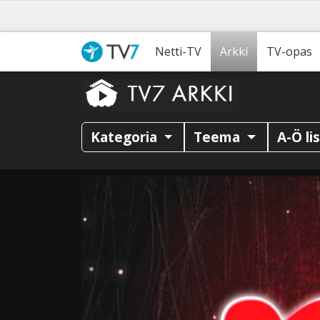
Netti-TV
Arkki
TV-opas
Kategoria
Teema
A-Ö li