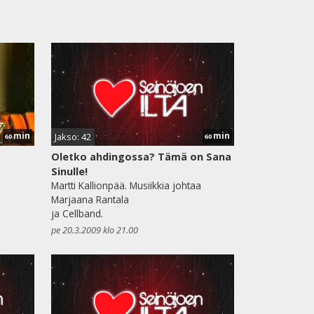
min
min
Jakso: 42
60
60
Oletko ahdingossa? Tämä on Sana
Sinulle!
Martti Kallionpää. Musiikkia johtaa
Marjaana Rantala
ja Cellband.
pe 20.3.2009 klo 21.00