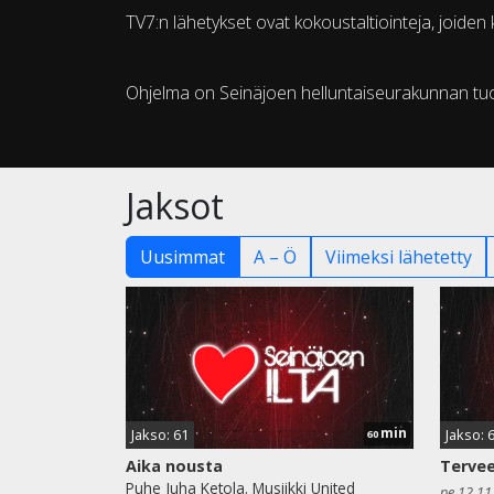
TV7:n lähetykset ovat kokoustaltiointeja, joide
Ohjelma on Seinäjoen helluntaiseurakunnan tu
Jaksot
Uusimmat
A – Ö
Viimeksi lähetetty
min
Jakso: 61
Jakso: 
60
Aika nousta
Tervee
Puhe Juha Ketola. Musiikki United
pe 12.11