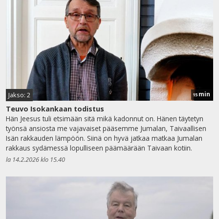
min
Jakso: 2
15
Teuvo Isokankaan todistus
Hän Jeesus tuli etsimään sitä mikä kadonnut on. Hänen täytetyn
työnsä ansiosta me vajavaiset pääsemme Jumalan, Taivaallisen
Isän rakkauden lämpöön. Siinä on hyvä jatkaa matkaa Jumalan
rakkaus sydämessä lopulliseen päämäärään Taivaan kotiin.
la 14.2.2026 klo 15.40