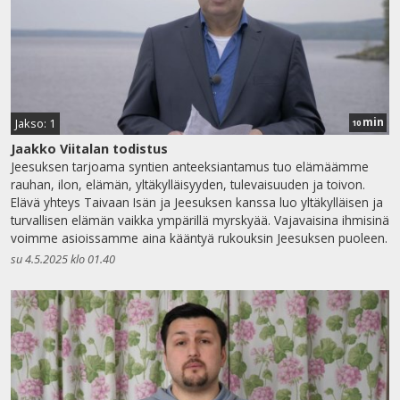
min
Jakso: 1
10
Jaakko Viitalan todistus
Jeesuksen tarjoama syntien anteeksiantamus tuo elämäämme
rauhan, ilon, elämän, yltäkylläisyyden, tulevaisuuden ja toivon.
Elävä yhteys Taivaan Isän ja Jeesuksen kanssa luo yltäkylläisen ja
turvallisen elämän vaikka ympärillä myrskyää. Vajavaisina ihmisinä
voimme asioissamme aina kääntyä rukouksin Jeesuksen puoleen.
su 4.5.2025 klo 01.40