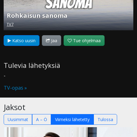
Rohkaisun sanoma
TV7
Katso uusin
Jaa
Tue ohjelmaa
Tulevia lähetyksiä
-
TV-opas »
Jaksot
Uusimmat
A – Ö
Viimeksi lähetetty
Tulossa