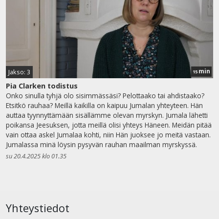
min
Jakso: 3
15
Pia Clarken todistus
Onko sinulla tyhjä olo sisimmässäsi? Pelottaako tai ahdistaako?
Etsitkö rauhaa? Meillä kaikilla on kaipuu Jumalan yhteyteen. Hän
auttaa tyynnyttämään sisällämme olevan myrskyn. Jumala lähetti
poikansa Jeesuksen, jotta meillä olisi yhteys Häneen. Meidän pitää
vain ottaa askel Jumalaa kohti, niin Hän juoksee jo meitä vastaan.
Jumalassa minä löysin pysyvän rauhan maailman myrskyssä.
su 20.4.2025 klo 01.35
Yhteystiedot