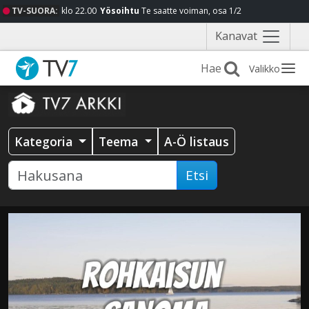
TV-SUORA:
klo 22.00
Yösoihtu
Te saatte voiman, osa 1/2
Näytä
Kanavat
valikko
Valikko
Kategoria
Teema
A-Ö listaus
Etsi