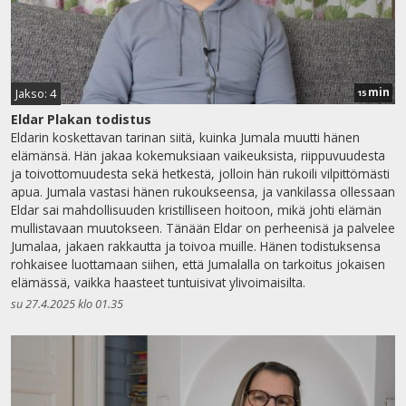
min
Jakso: 4
15
Eldar Plakan todistus
Eldarin koskettavan tarinan siitä, kuinka Jumala muutti hänen
elämänsä. Hän jakaa kokemuksiaan vaikeuksista, riippuvuudesta
ja toivottomuudesta sekä hetkestä, jolloin hän rukoili vilpittömästi
apua. Jumala vastasi hänen rukoukseensa, ja vankilassa ollessaan
Eldar sai mahdollisuuden kristilliseen hoitoon, mikä johti elämän
mullistavaan muutokseen. Tänään Eldar on perheenisä ja palvelee
Jumalaa, jakaen rakkautta ja toivoa muille. Hänen todistuksensa
rohkaisee luottamaan siihen, että Jumalalla on tarkoitus jokaisen
elämässä, vaikka haasteet tuntuisivat ylivoimaisilta.
su 27.4.2025 klo 01.35