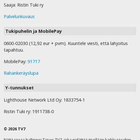
Saaja: Ristin Tuki ry
Palvelunkuvaus
Tukipuhelin ja MobilePay
0600-02030 (12,92 eur + pvm). Kuuntele viesti, että lahjoitus
tapahtuu.
MobilePay:
91717
Rahankeräyslupa
Y-tunnukset
Lighthouse Network Ltd Oy: 1833754-1
Ristin Tuki ry: 1911738-0
© 2026 TV7
Näitä sivuja hallinnoi Taivas TV7, joka pidättää itsellään kaikki sivuihin