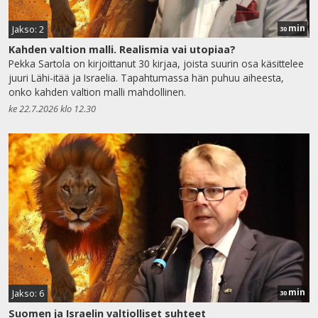
min
Jakso: 2
30
Kahden valtion malli. Realismia vai utopiaa?
Pekka Sartola on kirjoittanut 30 kirjaa, joista suurin osa käsittelee
juuri Lähi-itää ja Israelia. Tapahtumassa hän puhuu aiheesta,
onko kahden valtion malli mahdollinen.
ke 22.7.2026 klo 12.30
min
Jakso: 6
30
Suomen ja Israelin valtiolliset suhteet