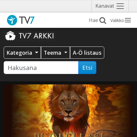
Näytä
Kanavat
valikko
Valikko
Kategoria
Teema
A-Ö listaus
Etsi