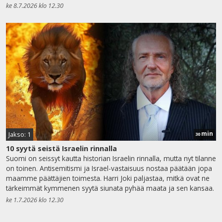
ke 8.7.2026 klo 12.30
min
Jakso: 1
30
10 syytä seistä Israelin rinnalla
Suomi on seissyt kautta historian Israelin rinnalla, mutta nyt tilanne
on toinen. Antisemitismi ja Israel-vastaisuus nostaa päätään jopa
maamme päättäjien toimesta. Harri Joki paljastaa, mitkä ovat ne
tärkeimmät kymmenen syytä siunata pyhää maata ja sen kansaa.
ke 1.7.2026 klo 12.30