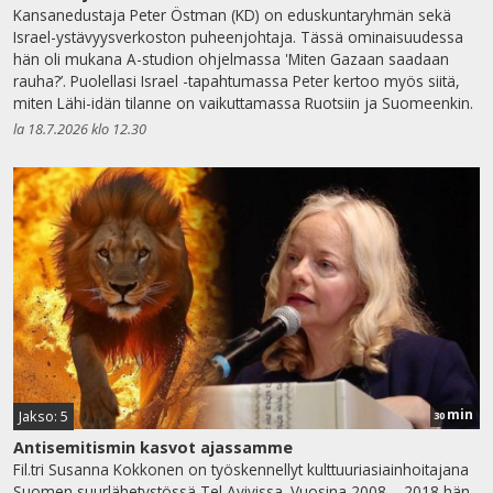
Kansanedustaja Peter Östman (KD) on eduskuntaryhmän sekä
Israel-ystävyysverkoston puheenjohtaja. Tässä ominaisuudessa
hän oli mukana A-studion ohjelmassa 'Miten Gazaan saadaan
rauha?’. Puolellasi Israel -tapahtumassa Peter kertoo myös siitä,
miten Lähi-idän tilanne on vaikuttamassa Ruotsiin ja Suomeenkin.
la 18.7.2026 klo 12.30
min
Jakso: 5
30
Antisemitismin kasvot ajassamme
Fil.tri Susanna Kokkonen on työskennellyt kulttuuriasiainhoitajana
Suomen suurlähetystössä Tel Avivissa. Vuosina 2008 – 2018 hän