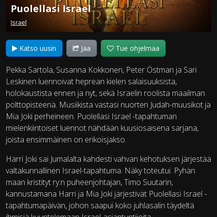
Puolellasi Israel
Israel
Katso uusin
Jaa
Tue ohjelmaa
Pekka Sartola, Susanna Kokkonen, Peter Östman ja Sari
Leskinen luennoivat heprean kielen salaisuuksista,
holokaustista ennen ja nyt, sekä Israelin roolista maailman
polttopisteenä. Musiikista vastasi nuorten Judah-muusikot ja
Mia Joki perheineen. Puolellasi Israel -tapahtuman
mielenkiintoiset luennot nähdään kuusiosaisena sarjana,
joista ensimmäinen on erikoisjakso.
Harri Joki sai Jumalalta kahdesti vahvan kehotuksen järjestää
valtakunnallinen Israel-tapahtuma. Näky toteutui. Pyhän
maan kristityt ry:n puheenjohtajan, Timo Suutarin,
kannustamana Harri ja Mia Joki järjestivät Puolellasi Israel -
tapahtumapäivän, johon saapui koko juhlasalin täydeltä