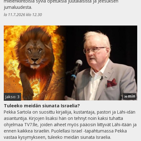
mielenkiintoisia syviä opetuksia juutalaisista ja Jeesuksen
jumaluudesta.
la 11.7.2026 klo 12.30
min
Jakso: 3
30
Tuleeko meidän siunata Israelia?
Pekka Sartola on suosittu kirjailija, kustantaja, pastori ja Lähi-idän
asiantuntija. Kirjojen lisäksi hän on tehnyt noin kaksi tuhatta
ohjelmaa TV7:lle, joiden aiheet myös pääosin liittyvät Lähi-itään ja
ennen kaikkea Israeliin. Puolellasi Israel -tapahtumassa Pekka
vastaa kysymykseen, tuleeko meidän siunata Israelia.