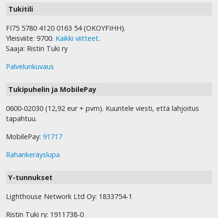
Tukitili
FI75 5780 4120 0163 54 (OKOYFIHH).
Yleisviite: 9700.
Kaikki viitteet
.
Saaja: Ristin Tuki ry
Palvelunkuvaus
Tukipuhelin ja MobilePay
0600-02030 (12,92 eur + pvm). Kuuntele viesti, että lahjoitus
tapahtuu.
MobilePay:
91717
Rahankeräyslupa
Y-tunnukset
Lighthouse Network Ltd Oy: 1833754-1
Ristin Tuki ry: 1911738-0