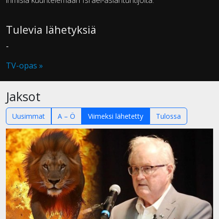
ihmisiä kuuntelemaan Israel-asiantuntijoita.
Tulevia lähetyksiä
-
TV-opas »
Jaksot
Uusimmat
A – Ö
Viimeksi lähetetty
Tulossa