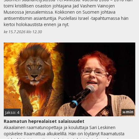
toimi kristillisen osaston johtajana Jad Vashem Vainojen
Museossa Jerusalemissa. Kokkonen on Suomen johtava
antisemitismin asiantuntija. Puolellasi Israel -tapahtumassa hän
kertoi holokaustista ennen ja nyt.
ke 15.7.2026 klo 12.30
min
Jakso: 4
30
Raamatun heprealaiset salaisuudet
Akaalainen raamatunopettaja ja kouluttaja Sari Leskinen
opiskelee Raamattua alkukielillä. Hän on löytänyt Raamatusta